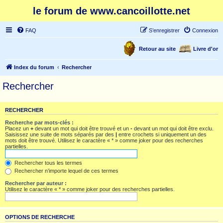
le forum de www.cancoillotte.net
FAQ
S’enregistrer
Connexion
Retour au site
Livre d'or
Index du forum
Rechercher
Rechercher
RECHERCHER
Recherche par mots-clés :
Placez un
+
devant un mot qui doit être trouvé et un
-
devant un mot qui doit être exclu.
Saisissez une suite de mots séparés par des
|
entre crochets si uniquement un des
mots doit être trouvé. Utilisez le caractère « * » comme joker pour des recherches
partielles.
Rechercher tous les termes
Rechercher n’importe lequel de ces termes
Rechercher par auteur :
Utilisez le caractère « * » comme joker pour des recherches partielles.
OPTIONS DE RECHERCHE