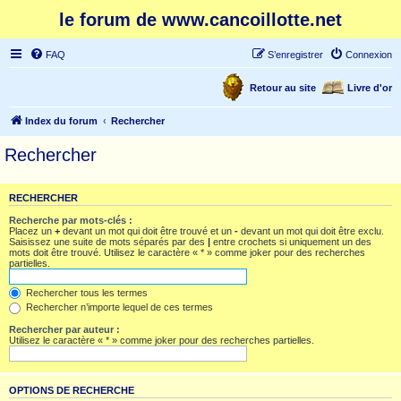
le forum de www.cancoillotte.net
FAQ
S’enregistrer
Connexion
Retour au site
Livre d'or
Index du forum
Rechercher
Rechercher
RECHERCHER
Recherche par mots-clés :
Placez un
+
devant un mot qui doit être trouvé et un
-
devant un mot qui doit être exclu.
Saisissez une suite de mots séparés par des
|
entre crochets si uniquement un des
mots doit être trouvé. Utilisez le caractère « * » comme joker pour des recherches
partielles.
Rechercher tous les termes
Rechercher n’importe lequel de ces termes
Rechercher par auteur :
Utilisez le caractère « * » comme joker pour des recherches partielles.
OPTIONS DE RECHERCHE