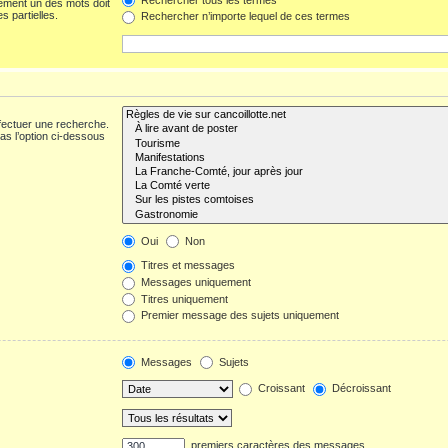
ement un des mots doit
s partielles.
Rechercher n’importe lequel de ces termes
fectuer une recherche.
s l’option ci-dessous
Oui
Non
Titres et messages
Messages uniquement
Titres uniquement
Premier message des sujets uniquement
Messages
Sujets
Croissant
Décroissant
premiers caractères des messages