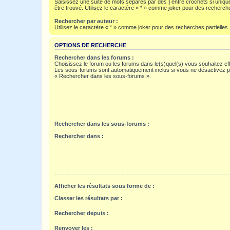
Saisissez une suite de mots séparés par des
|
entre crochets si uniqu
être trouvé. Utilisez le caractère « * » comme joker pour des recherche
Rechercher par auteur :
Utilisez le caractère « * » comme joker pour des recherches partielles.
OPTIONS DE RECHERCHE
Rechercher dans les forums :
Choisissez le forum ou les forums dans le(s)quel(s) vous souhaitez ef
Les sous-forums sont automatiquement inclus si vous ne désactivez pa
« Rechercher dans les sous-forums ».
Rechercher dans les sous-forums :
Rechercher dans :
Afficher les résultats sous forme de :
Classer les résultats par :
Rechercher depuis :
Renvoyer les :