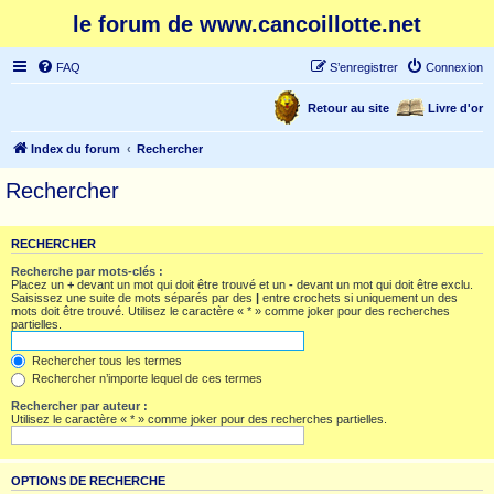
le forum de www.cancoillotte.net
FAQ
S’enregistrer
Connexion
Retour au site
Livre d'or
Index du forum
Rechercher
Rechercher
RECHERCHER
Recherche par mots-clés :
Placez un
+
devant un mot qui doit être trouvé et un
-
devant un mot qui doit être exclu.
Saisissez une suite de mots séparés par des
|
entre crochets si uniquement un des
mots doit être trouvé. Utilisez le caractère « * » comme joker pour des recherches
partielles.
Rechercher tous les termes
Rechercher n’importe lequel de ces termes
Rechercher par auteur :
Utilisez le caractère « * » comme joker pour des recherches partielles.
OPTIONS DE RECHERCHE