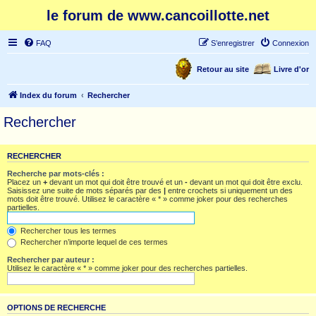
le forum de www.cancoillotte.net
FAQ
S’enregistrer
Connexion
Retour au site
Livre d'or
Index du forum
Rechercher
Rechercher
RECHERCHER
Recherche par mots-clés :
Placez un
+
devant un mot qui doit être trouvé et un
-
devant un mot qui doit être exclu.
Saisissez une suite de mots séparés par des
|
entre crochets si uniquement un des
mots doit être trouvé. Utilisez le caractère « * » comme joker pour des recherches
partielles.
Rechercher tous les termes
Rechercher n’importe lequel de ces termes
Rechercher par auteur :
Utilisez le caractère « * » comme joker pour des recherches partielles.
OPTIONS DE RECHERCHE