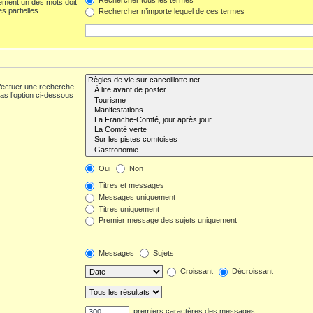
ement un des mots doit
s partielles.
Rechercher n’importe lequel de ces termes
fectuer une recherche.
s l’option ci-dessous
Oui
Non
Titres et messages
Messages uniquement
Titres uniquement
Premier message des sujets uniquement
Messages
Sujets
Croissant
Décroissant
premiers caractères des messages