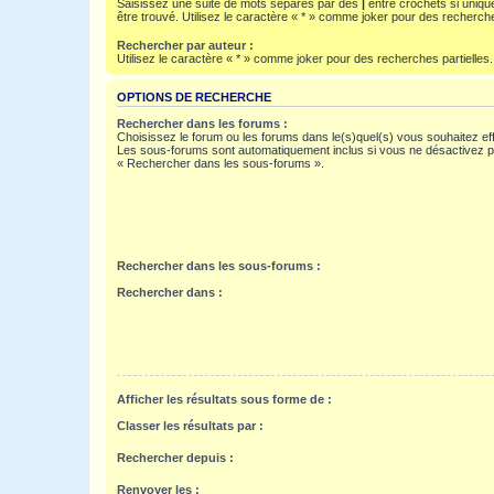
Saisissez une suite de mots séparés par des
|
entre crochets si uniqu
être trouvé. Utilisez le caractère « * » comme joker pour des recherche
Rechercher par auteur :
Utilisez le caractère « * » comme joker pour des recherches partielles.
OPTIONS DE RECHERCHE
Rechercher dans les forums :
Choisissez le forum ou les forums dans le(s)quel(s) vous souhaitez ef
Les sous-forums sont automatiquement inclus si vous ne désactivez pa
« Rechercher dans les sous-forums ».
Rechercher dans les sous-forums :
Rechercher dans :
Afficher les résultats sous forme de :
Classer les résultats par :
Rechercher depuis :
Renvoyer les :