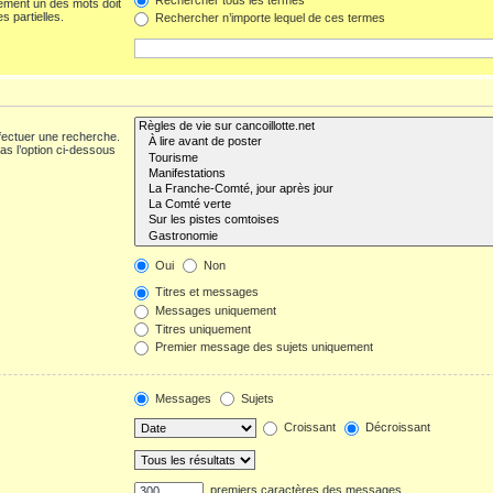
ement un des mots doit
s partielles.
Rechercher n’importe lequel de ces termes
fectuer une recherche.
s l’option ci-dessous
Oui
Non
Titres et messages
Messages uniquement
Titres uniquement
Premier message des sujets uniquement
Messages
Sujets
Croissant
Décroissant
premiers caractères des messages