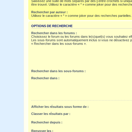
Saisissez une suite de mots séparés par des
|
entre crochets si uniqu
être trouvé. Utilisez le caractère « * » comme joker pour des recherche
Rechercher par auteur :
Utilisez le caractère « * » comme joker pour des recherches partielles.
OPTIONS DE RECHERCHE
Rechercher dans les forums :
Choisissez le forum ou les forums dans le(s)quel(s) vous souhaitez ef
Les sous-forums sont automatiquement inclus si vous ne désactivez pa
« Rechercher dans les sous-forums ».
Rechercher dans les sous-forums :
Rechercher dans :
Afficher les résultats sous forme de :
Classer les résultats par :
Rechercher depuis :
Renvoyer les :