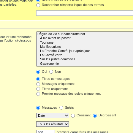
ement un des mots doit
s partielles.
Rechercher n’importe lequel de ces termes
fectuer une recherche.
s l’option ci-dessous
Oui
Non
Titres et messages
Messages uniquement
Titres uniquement
Premier message des sujets uniquement
Messages
Sujets
Croissant
Décroissant
premiers caractères des messages