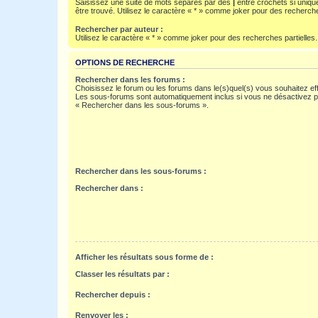
Saisissez une suite de mots séparés par des
|
entre crochets si uniqu
être trouvé. Utilisez le caractère « * » comme joker pour des recherche
Rechercher par auteur :
Utilisez le caractère « * » comme joker pour des recherches partielles.
OPTIONS DE RECHERCHE
Rechercher dans les forums :
Choisissez le forum ou les forums dans le(s)quel(s) vous souhaitez ef
Les sous-forums sont automatiquement inclus si vous ne désactivez pa
« Rechercher dans les sous-forums ».
Rechercher dans les sous-forums :
Rechercher dans :
Afficher les résultats sous forme de :
Classer les résultats par :
Rechercher depuis :
Renvoyer les :