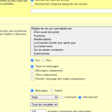
ement un des mots doit
s partielles.
Rechercher n’importe lequel de ces termes
fectuer une recherche.
s l’option ci-dessous
Oui
Non
Titres et messages
Messages uniquement
Titres uniquement
Premier message des sujets uniquement
Messages
Sujets
Croissant
Décroissant
premiers caractères des messages