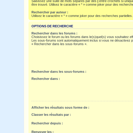
Saisissez une suite de mots séparés par des
|
entre crochets si uniqu
être trouvé. Utilisez le caractère « * » comme joker pour des recherche
Rechercher par auteur :
Utilisez le caractère « * » comme joker pour des recherches partielles.
OPTIONS DE RECHERCHE
Rechercher dans les forums :
Choisissez le forum ou les forums dans le(s)quel(s) vous souhaitez ef
Les sous-forums sont automatiquement inclus si vous ne désactivez pa
« Rechercher dans les sous-forums ».
Rechercher dans les sous-forums :
Rechercher dans :
Afficher les résultats sous forme de :
Classer les résultats par :
Rechercher depuis :
Renvoyer les :