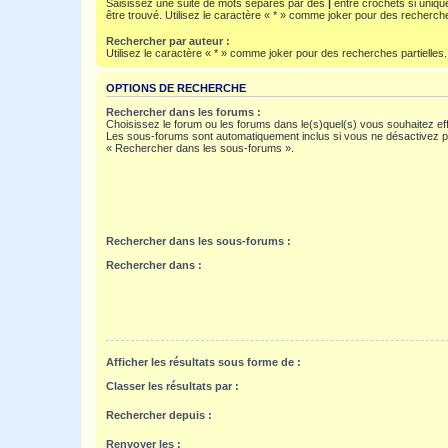
Saisissez une suite de mots séparés par des
|
entre crochets si uniqu
être trouvé. Utilisez le caractère « * » comme joker pour des recherche
Rechercher par auteur :
Utilisez le caractère « * » comme joker pour des recherches partielles.
OPTIONS DE RECHERCHE
Rechercher dans les forums :
Choisissez le forum ou les forums dans le(s)quel(s) vous souhaitez ef
Les sous-forums sont automatiquement inclus si vous ne désactivez pa
« Rechercher dans les sous-forums ».
Rechercher dans les sous-forums :
Rechercher dans :
Afficher les résultats sous forme de :
Classer les résultats par :
Rechercher depuis :
Renvoyer les :