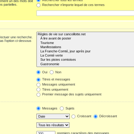
ement un des mots doit
s partielles.
Rechercher n’importe lequel de ces termes
fectuer une recherche.
s l’option ci-dessous
Oui
Non
Titres et messages
Messages uniquement
Titres uniquement
Premier message des sujets uniquement
Messages
Sujets
Croissant
Décroissant
premiers caractères des messages