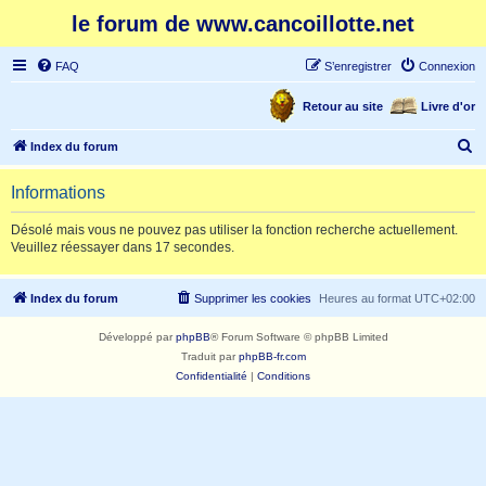
le forum de www.cancoillotte.net
FAQ
S’enregistrer
Connexion
Retour au site
Livre d'or
R
Index du forum
e
Informations
c
h
Désolé mais vous ne pouvez pas utiliser la fonction recherche actuellement.
Veuillez réessayer dans 17 secondes.
e
r
Index du forum
Supprimer les cookies
Heures au format
UTC+02:00
c
h
Développé par
phpBB
® Forum Software © phpBB Limited
e
Traduit par
phpBB-fr.com
Confidentialité
|
Conditions
r