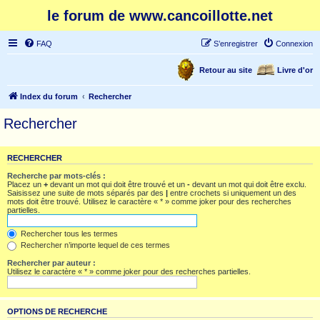
le forum de www.cancoillotte.net
FAQ
S’enregistrer
Connexion
Retour au site
Livre d'or
Index du forum
Rechercher
Rechercher
RECHERCHER
Recherche par mots-clés :
Placez un
+
devant un mot qui doit être trouvé et un
-
devant un mot qui doit être exclu.
Saisissez une suite de mots séparés par des
|
entre crochets si uniquement un des
mots doit être trouvé. Utilisez le caractère « * » comme joker pour des recherches
partielles.
Rechercher tous les termes
Rechercher n’importe lequel de ces termes
Rechercher par auteur :
Utilisez le caractère « * » comme joker pour des recherches partielles.
OPTIONS DE RECHERCHE