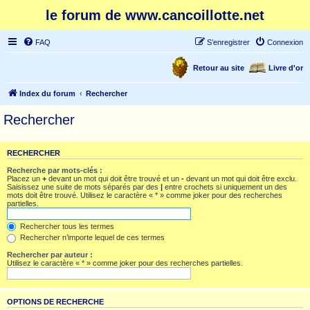
le forum de www.cancoillotte.net
FAQ
S’enregistrer
Connexion
Retour au site
Livre d'or
Index du forum
Rechercher
Rechercher
RECHERCHER
Recherche par mots-clés :
Placez un
+
devant un mot qui doit être trouvé et un
-
devant un mot qui doit être exclu.
Saisissez une suite de mots séparés par des
|
entre crochets si uniquement un des
mots doit être trouvé. Utilisez le caractère « * » comme joker pour des recherches
partielles.
Rechercher tous les termes
Rechercher n’importe lequel de ces termes
Rechercher par auteur :
Utilisez le caractère « * » comme joker pour des recherches partielles.
OPTIONS DE RECHERCHE