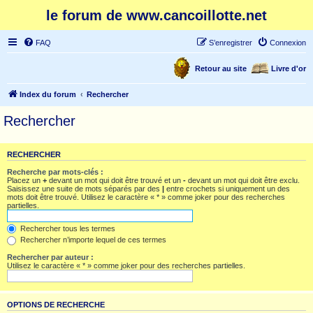
le forum de www.cancoillotte.net
FAQ
S’enregistrer
Connexion
Retour au site
Livre d'or
Index du forum
Rechercher
Rechercher
RECHERCHER
Recherche par mots-clés :
Placez un
+
devant un mot qui doit être trouvé et un
-
devant un mot qui doit être exclu.
Saisissez une suite de mots séparés par des
|
entre crochets si uniquement un des
mots doit être trouvé. Utilisez le caractère « * » comme joker pour des recherches
partielles.
Rechercher tous les termes
Rechercher n’importe lequel de ces termes
Rechercher par auteur :
Utilisez le caractère « * » comme joker pour des recherches partielles.
OPTIONS DE RECHERCHE