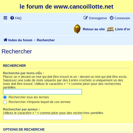
le forum de www.cancoillotte.net
FAQ
S’enregistrer
Connexion
Retour au site
Livre d'or
Index du forum
Rechercher
Rechercher
RECHERCHER
Recherche par mots-clés :
Placez un
+
devant un mot qui doit être trouvé et un
-
devant un mot qui doit être exclu.
Saisissez une suite de mots séparés par des
|
entre crochets si uniquement un des
mots doit être trouvé. Utilisez le caractère « * » comme joker pour des recherches
partielles.
Rechercher tous les termes
Rechercher n’importe lequel de ces termes
Rechercher par auteur :
Utilisez le caractère « * » comme joker pour des recherches partielles.
OPTIONS DE RECHERCHE