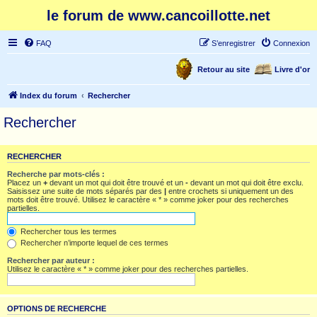
le forum de www.cancoillotte.net
FAQ
S’enregistrer
Connexion
Retour au site
Livre d'or
Index du forum
Rechercher
Rechercher
RECHERCHER
Recherche par mots-clés :
Placez un
+
devant un mot qui doit être trouvé et un
-
devant un mot qui doit être exclu.
Saisissez une suite de mots séparés par des
|
entre crochets si uniquement un des
mots doit être trouvé. Utilisez le caractère « * » comme joker pour des recherches
partielles.
Rechercher tous les termes
Rechercher n’importe lequel de ces termes
Rechercher par auteur :
Utilisez le caractère « * » comme joker pour des recherches partielles.
OPTIONS DE RECHERCHE