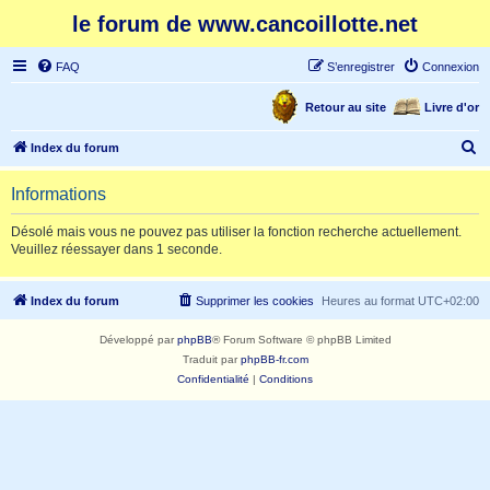
le forum de www.cancoillotte.net
FAQ
S’enregistrer
Connexion
Retour au site
Livre d'or
R
Index du forum
e
Informations
c
h
Désolé mais vous ne pouvez pas utiliser la fonction recherche actuellement.
Veuillez réessayer dans 1 seconde.
e
r
Index du forum
Supprimer les cookies
Heures au format
UTC+02:00
c
h
Développé par
phpBB
® Forum Software © phpBB Limited
e
Traduit par
phpBB-fr.com
Confidentialité
|
Conditions
r