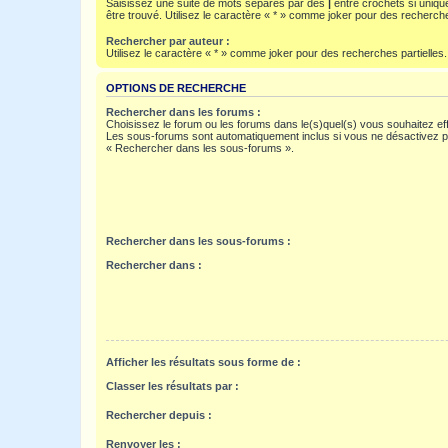
Saisissez une suite de mots séparés par des
|
entre crochets si uniqu
être trouvé. Utilisez le caractère « * » comme joker pour des recherche
Rechercher par auteur :
Utilisez le caractère « * » comme joker pour des recherches partielles.
OPTIONS DE RECHERCHE
Rechercher dans les forums :
Choisissez le forum ou les forums dans le(s)quel(s) vous souhaitez ef
Les sous-forums sont automatiquement inclus si vous ne désactivez pa
« Rechercher dans les sous-forums ».
Rechercher dans les sous-forums :
Rechercher dans :
Afficher les résultats sous forme de :
Classer les résultats par :
Rechercher depuis :
Renvoyer les :