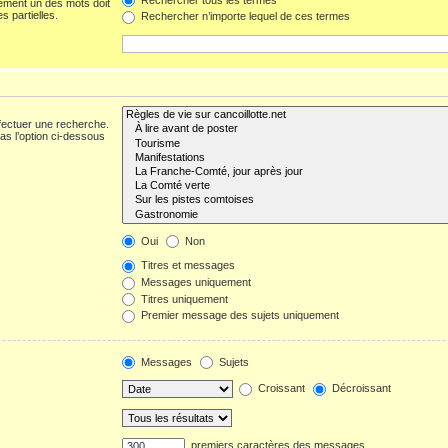
ement un des mots doit
s partielles.
Rechercher n’importe lequel de ces termes
fectuer une recherche.
s l’option ci-dessous
Oui
Non
Titres et messages
Messages uniquement
Titres uniquement
Premier message des sujets uniquement
Messages
Sujets
Croissant
Décroissant
premiers caractères des messages