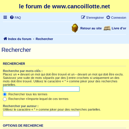
le forum de www.cancoillotte.net
FAQ
S’enregistrer
Connexion
Retour au site
Livre d'or
Index du forum
Rechercher
Rechercher
RECHERCHER
Recherche par mots-clés :
Placez un
+
devant un mot qui doit être trouvé et un
-
devant un mot qui doit être exclu.
Saisissez une suite de mots séparés par des
|
entre crochets si uniquement un des
mots doit être trouvé. Utilisez le caractère « * » comme joker pour des recherches
partielles.
Rechercher tous les termes
Rechercher n’importe lequel de ces termes
Rechercher par auteur :
Utilisez le caractère « * » comme joker pour des recherches partielles.
OPTIONS DE RECHERCHE