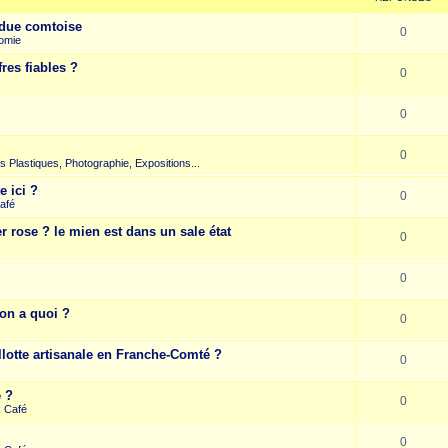
due comtoise
0
omie
res fiables ?
0
0
0
rts Plastiques, Photographie, Expositions...
e ici ?
0
afé
r rose ? le mien est dans un sale état
0
0
on a quoi ?
0
llotte artisanale en Franche-Comté ?
0
e ?
0
k Café
0