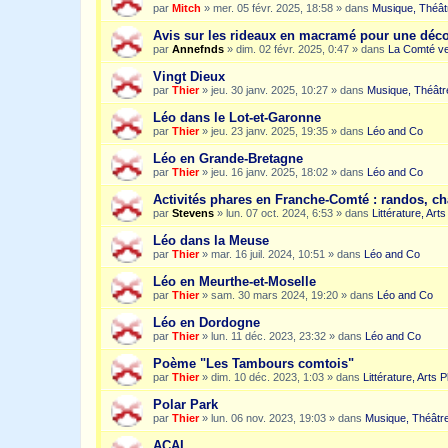
par
Mitch
»
mer. 05 févr. 2025, 18:58
» dans
Musique, Théât
Avis sur les rideaux en macramé pour une dé
par
Annefnds
»
dim. 02 févr. 2025, 0:47
» dans
La Comté ve
Vingt Dieux
par
Thier
»
jeu. 30 janv. 2025, 10:27
» dans
Musique, Théâtr
Léo dans le Lot-et-Garonne
par
Thier
»
jeu. 23 janv. 2025, 19:35
» dans
Léo and Co
Léo en Grande-Bretagne
par
Thier
»
jeu. 16 janv. 2025, 18:02
» dans
Léo and Co
Activités phares en Franche-Comté : randos, c
par
Stevens
»
lun. 07 oct. 2024, 6:53
» dans
Littérature, Art
Léo dans la Meuse
par
Thier
»
mar. 16 juil. 2024, 10:51
» dans
Léo and Co
Léo en Meurthe-et-Moselle
par
Thier
»
sam. 30 mars 2024, 19:20
» dans
Léo and Co
Léo en Dordogne
par
Thier
»
lun. 11 déc. 2023, 23:32
» dans
Léo and Co
Poème "Les Tambours comtois"
par
Thier
»
dim. 10 déc. 2023, 1:03
» dans
Littérature, Arts 
Polar Park
par
Thier
»
lun. 06 nov. 2023, 19:03
» dans
Musique, Théâtre
ACAI