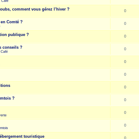
k Café
Doubs, comment vous gérez l’hiver ?
0
e en Comté ?
0
e
tion publique ?
0
s conseils ?
0
 Café
0
s
0
itions
0
omtois ?
0
0
erte
0
mtois
hébergement touristique
0