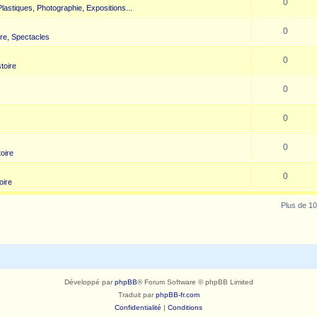
0
 Plastiques, Photographie, Expositions...
0
re, Spectacles
0
toire
0
0
0
toire
0
oire
Plus de 10
Développé par
phpBB
® Forum Software © phpBB Limited
Traduit par
phpBB-fr.com
Confidentialité
|
Conditions