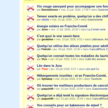
Vin rouge savoyard pour accompagner une fon
par
DeniseGeron
»
mar. 21 juil. 2026, 17:38
» dans
Gastron
Teneur exacte en protéine, quelqu'un a des chiff
par
obelix
»
mar. 21 juil. 2026, 7:24
» dans
Gastronomie
énergie solaire en Franche-Comté
par
June
»
ven. 17 juil. 2026, 10:20
» dans
La Comté verte
C'est quoi le vrai savoir-faire
par
geraldine
»
ven. 10 juil. 2026, 9:52
» dans
Littérature, A
Quelqu'un utilise des alèses jetables pour adult
par
Felicité
»
jeu. 09 juil. 2026, 13:35
» dans
Cancoill'Rock C
Quelqu'un connait toutes les maladies du laurie
par
Vico
»
ven. 03 juil. 2026, 9:28
» dans
Café des anciens
Léo dans le Jura
par
Thier
»
jeu. 25 juin 2026, 8:27
» dans
Léo and Co
Hébergements insolites : et en Franche-Comté, 
par
Sylvainp
»
mer. 03 juin 2026, 0:34
» dans
Tourisme
Où trouver les meilleurs producteurs de cancoi
par
paquin94
»
lun. 01 juin 2026, 10:44
» dans
Gastronomie
Quelqu'un a déjà testé la signature électroniqu
par
paquin94
»
lun. 01 juin 2026, 10:40
» dans
Cancoill'Roc
Vos conseils pour un kakemono de stand ?