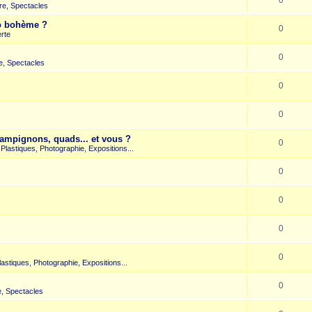
re, Spectacles
co bohème ?
0
rte
0
e, Spectacles
0
0
hampignons, quads... et vous ?
0
s Plastiques, Photographie, Expositions...
0
0
0
0
Plastiques, Photographie, Expositions...
0
, Spectacles