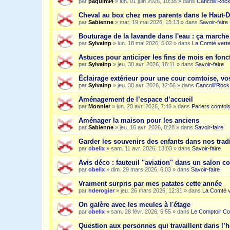
par
paquin94
»
lun. 01 juin 2026, 10:38
» dans
Cancoill'Roc
Cheval au box chez mes parents dans le Haut-
par
Sabienne
»
mar. 19 mai 2026, 15:13
» dans
Savoir-faire
Bouturage de la lavande dans l'eau : ça march
par
Sylvainp
»
lun. 18 mai 2026, 5:02
» dans
La Comté vert
Astuces pour anticiper les fins de mois en fonc
par
Sylvainp
»
jeu. 30 avr. 2026, 18:11
» dans
Savoir-faire
Éclairage extérieur pour une cour comtoise, vo
par
Sylvainp
»
jeu. 30 avr. 2026, 12:56
» dans
Cancoill'Rock
Aménagement de l’espace d’accueil
par
Monnier
»
lun. 20 avr. 2026, 7:48
» dans
Parlers comtoi
Aménager la maison pour les anciens
par
Sabienne
»
jeu. 16 avr. 2026, 8:28
» dans
Savoir-faire
Garder les souvenirs des enfants dans nos trad
par
obelix
»
sam. 11 avr. 2026, 13:03
» dans
Savoir-faire
Avis déco : fauteuil "aviation" dans un salon c
par
obelix
»
dim. 29 mars 2026, 6:03
» dans
Savoir-faire
Vraiment surpris par mes patates cette année
par
hderogier
»
jeu. 26 mars 2026, 12:31
» dans
La Comté v
On galère avec les meules à l'étage
par
obelix
»
sam. 28 févr. 2026, 5:55
» dans
Le Comptoir Co
Question aux personnes qui travaillent dans l’