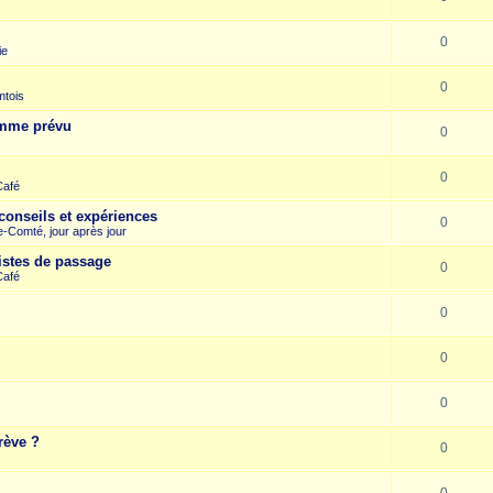
0
ie
0
mtois
omme prévu
0
0
Café
conseils et expériences
0
-Comté, jour après jour
istes de passage
0
Café
0
0
0
rève ?
0
0