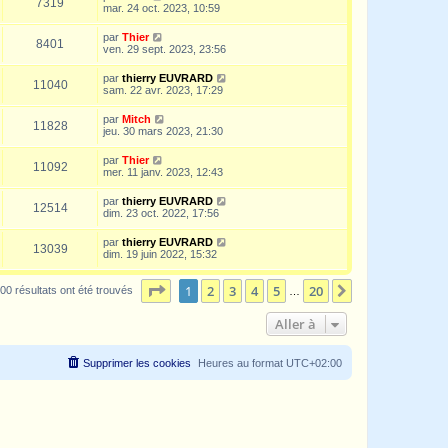
7319
mar. 24 oct. 2023, 10:59
par
Thier
8401
ven. 29 sept. 2023, 23:56
par
thierry EUVRARD
11040
sam. 22 avr. 2023, 17:29
par
Mitch
11828
jeu. 30 mars 2023, 21:30
par
Thier
11092
mer. 11 janv. 2023, 12:43
par
thierry EUVRARD
12514
dim. 23 oct. 2022, 17:56
par
thierry EUVRARD
13039
dim. 19 juin 2022, 15:32
Page
1
sur
20
1
2
3
4
5
20
Suivante
00 résultats ont été trouvés
…
Aller à
Supprimer les cookies
Heures au format
UTC+02:00