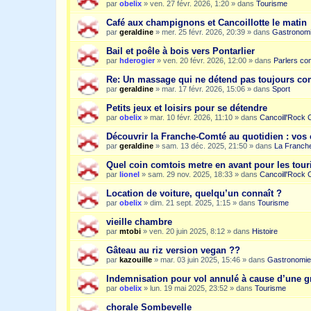
par
obelix
»
ven. 27 févr. 2026, 1:20
» dans
Tourisme
Café aux champignons et Cancoillotte le matin
par
geraldine
»
mer. 25 févr. 2026, 20:39
» dans
Gastronom
Bail et poêle à bois vers Pontarlier
par
hderogier
»
ven. 20 févr. 2026, 12:00
» dans
Parlers co
Re: Un massage qui ne détend pas toujours c
par
geraldine
»
mar. 17 févr. 2026, 15:06
» dans
Sport
Petits jeux et loisirs pour se détendre
par
obelix
»
mar. 10 févr. 2026, 11:10
» dans
Cancoill'Rock 
Découvrir la Franche-Comté au quotidien : vos 
par
geraldine
»
sam. 13 déc. 2025, 21:50
» dans
La Franche
Quel coin comtois metre en avant pour les tour
par
lionel
»
sam. 29 nov. 2025, 18:33
» dans
Cancoill'Rock 
Location de voiture, quelqu’un connaît ?
par
obelix
»
dim. 21 sept. 2025, 1:15
» dans
Tourisme
vieille chambre
par
mtobi
»
ven. 20 juin 2025, 8:12
» dans
Histoire
Gâteau au riz version vegan ??
par
kazouille
»
mar. 03 juin 2025, 15:46
» dans
Gastronomie
Indemnisation pour vol annulé à cause d’une g
par
obelix
»
lun. 19 mai 2025, 23:52
» dans
Tourisme
chorale Sombevelle