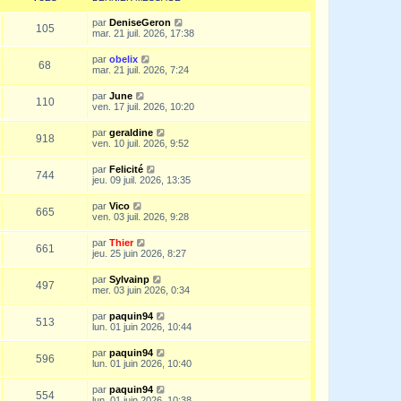
par
DeniseGeron
105
mar. 21 juil. 2026, 17:38
par
obelix
68
mar. 21 juil. 2026, 7:24
par
June
110
ven. 17 juil. 2026, 10:20
par
geraldine
918
ven. 10 juil. 2026, 9:52
par
Felicité
744
jeu. 09 juil. 2026, 13:35
par
Vico
665
ven. 03 juil. 2026, 9:28
par
Thier
661
jeu. 25 juin 2026, 8:27
par
Sylvainp
497
mer. 03 juin 2026, 0:34
par
paquin94
513
lun. 01 juin 2026, 10:44
par
paquin94
596
lun. 01 juin 2026, 10:40
par
paquin94
554
lun. 01 juin 2026, 10:38