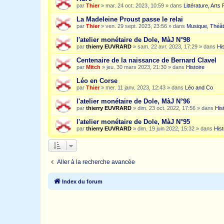
par
Thier
»
mar. 24 oct. 2023, 10:59
» dans
Littérature, Arts
La Madeleine Proust passe le relai
par
Thier
»
ven. 29 sept. 2023, 23:56
» dans
Musique, Théât
l'atelier monétaire de Dole, MàJ N°98
par
thierry EUVRARD
»
sam. 22 avr. 2023, 17:29
» dans
His
Centenaire de la naissance de Bernard Clavel
par
Mitch
»
jeu. 30 mars 2023, 21:30
» dans
Histoire
Léo en Corse
par
Thier
»
mer. 11 janv. 2023, 12:43
» dans
Léo and Co
l'atelier monétaire de Dole, MàJ N°96
par
thierry EUVRARD
»
dim. 23 oct. 2022, 17:56
» dans
His
l'atelier monétaire de Dole, MàJ N°95
par
thierry EUVRARD
»
dim. 19 juin 2022, 15:32
» dans
Hist
Aller à la recherche avancée
Index du forum