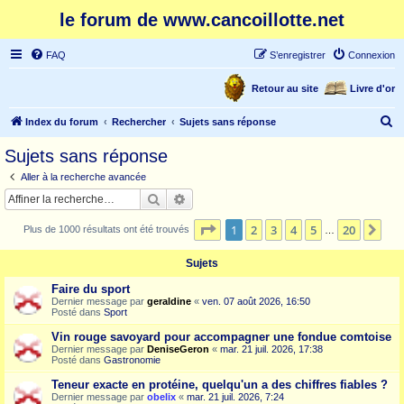
le forum de www.cancoillotte.net
FAQ
S’enregistrer
Connexion
Retour au site
Livre d'or
R
Index du forum
Rechercher
Sujets sans réponse
e
Sujets sans réponse
c
Aller à la recherche avancée
h
Rechercher
Recherche avancée
e
Page
1
sur
20
1
2
3
4
5
20
Sui
Plus de 1000 résultats ont été trouvés
r
…
c
Sujets
h
Faire du sport
e
Dernier message par
geraldine
«
ven. 07 août 2026, 16:50
Posté dans
Sport
r
Vin rouge savoyard pour accompagner une fondue comtoise
Dernier message par
DeniseGeron
«
mar. 21 juil. 2026, 17:38
Posté dans
Gastronomie
Teneur exacte en protéine, quelqu'un a des chiffres fiables ?
Dernier message par
obelix
«
mar. 21 juil. 2026, 7:24