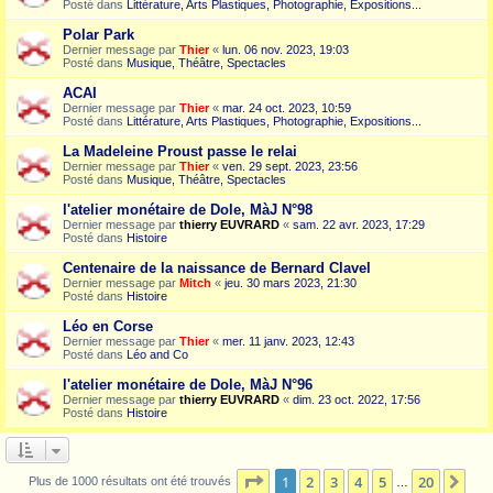
Posté dans
Littérature, Arts Plastiques, Photographie, Expositions...
Polar Park
Dernier message par
Thier
«
lun. 06 nov. 2023, 19:03
Posté dans
Musique, Théâtre, Spectacles
ACAI
Dernier message par
Thier
«
mar. 24 oct. 2023, 10:59
Posté dans
Littérature, Arts Plastiques, Photographie, Expositions...
La Madeleine Proust passe le relai
Dernier message par
Thier
«
ven. 29 sept. 2023, 23:56
Posté dans
Musique, Théâtre, Spectacles
l'atelier monétaire de Dole, MàJ N°98
Dernier message par
thierry EUVRARD
«
sam. 22 avr. 2023, 17:29
Posté dans
Histoire
Centenaire de la naissance de Bernard Clavel
Dernier message par
Mitch
«
jeu. 30 mars 2023, 21:30
Posté dans
Histoire
Léo en Corse
Dernier message par
Thier
«
mer. 11 janv. 2023, 12:43
Posté dans
Léo and Co
l'atelier monétaire de Dole, MàJ N°96
Dernier message par
thierry EUVRARD
«
dim. 23 oct. 2022, 17:56
Posté dans
Histoire
Page
1
sur
20
1
2
3
4
5
20
Sui
Plus de 1000 résultats ont été trouvés
…