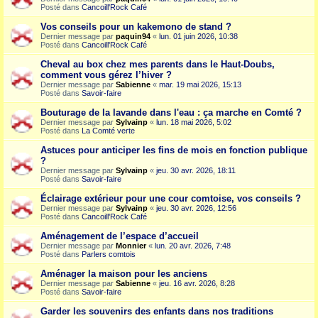
Posté dans
Cancoill'Rock Café
Vos conseils pour un kakemono de stand ?
Dernier message par
paquin94
«
lun. 01 juin 2026, 10:38
Posté dans
Cancoill'Rock Café
Cheval au box chez mes parents dans le Haut-Doubs,
comment vous gérez l’hiver ?
Dernier message par
Sabienne
«
mar. 19 mai 2026, 15:13
Posté dans
Savoir-faire
Bouturage de la lavande dans l'eau : ça marche en Comté ?
Dernier message par
Sylvainp
«
lun. 18 mai 2026, 5:02
Posté dans
La Comté verte
Astuces pour anticiper les fins de mois en fonction publique
?
Dernier message par
Sylvainp
«
jeu. 30 avr. 2026, 18:11
Posté dans
Savoir-faire
Éclairage extérieur pour une cour comtoise, vos conseils ?
Dernier message par
Sylvainp
«
jeu. 30 avr. 2026, 12:56
Posté dans
Cancoill'Rock Café
Aménagement de l’espace d’accueil
Dernier message par
Monnier
«
lun. 20 avr. 2026, 7:48
Posté dans
Parlers comtois
Aménager la maison pour les anciens
Dernier message par
Sabienne
«
jeu. 16 avr. 2026, 8:28
Posté dans
Savoir-faire
Garder les souvenirs des enfants dans nos traditions