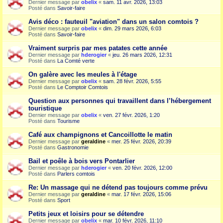
Dernier message par
obelix
«
sam. 11 avr. 2026, 13:03
Posté dans
Savoir-faire
Avis déco : fauteuil "aviation" dans un salon comtois ?
Dernier message par
obelix
«
dim. 29 mars 2026, 6:03
Posté dans
Savoir-faire
Vraiment surpris par mes patates cette année
Dernier message par
hderogier
«
jeu. 26 mars 2026, 12:31
Posté dans
La Comté verte
On galère avec les meules à l'étage
Dernier message par
obelix
«
sam. 28 févr. 2026, 5:55
Posté dans
Le Comptoir Comtois
Question aux personnes qui travaillent dans l’hébergement
touristique
Dernier message par
obelix
«
ven. 27 févr. 2026, 1:20
Posté dans
Tourisme
Café aux champignons et Cancoillotte le matin
Dernier message par
geraldine
«
mer. 25 févr. 2026, 20:39
Posté dans
Gastronomie
Bail et poêle à bois vers Pontarlier
Dernier message par
hderogier
«
ven. 20 févr. 2026, 12:00
Posté dans
Parlers comtois
Re: Un massage qui ne détend pas toujours comme prévu
Dernier message par
geraldine
«
mar. 17 févr. 2026, 15:06
Posté dans
Sport
Petits jeux et loisirs pour se détendre
Dernier message par
obelix
«
mar. 10 févr. 2026, 11:10