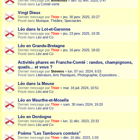
Dernier message par
Annefnds
«
dim. 02 févr. 2025, 0:47
Posté dans
La Comté verte
Vingt Dieux
Dernier message par
Thier
«
jeu. 30 janv. 2025, 10:27
Posté dans
Musique, Théâtre, Spectacles
Léo dans le Lot-et-Garonne
Dernier message par
Thier
«
jeu. 23 janv. 2025, 19:35
Posté dans
Léo and Co
Léo en Grande-Bretagne
Dernier message par
Thier
«
jeu. 16 janv. 2025, 18:02
Posté dans
Léo and Co
Activités phares en Franche-Comté : randos, champignons,
quads... et vous ?
Dernier message par
Stevens
«
lun. 07 oct. 2024, 6:53
Posté dans
Littérature, Arts Plastiques, Photographie, Expositions...
Léo dans la Meuse
Dernier message par
Thier
«
mar. 16 juil. 2024, 10:51
Posté dans
Léo and Co
Léo en Meurthe-et-Moselle
Dernier message par
Thier
«
sam. 30 mars 2024, 19:20
Posté dans
Léo and Co
Léo en Dordogne
Dernier message par
Thier
«
lun. 11 déc. 2023, 23:32
Posté dans
Léo and Co
Poème "Les Tambours comtois"
Dernier message par
Thier
«
dim. 10 déc. 2023, 1:03