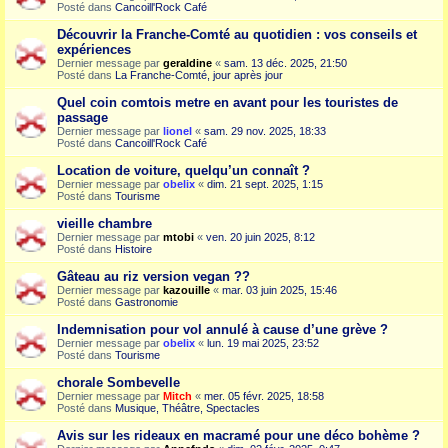
Posté dans
Cancoill'Rock Café
Découvrir la Franche-Comté au quotidien : vos conseils et
expériences
Dernier message par
geraldine
«
sam. 13 déc. 2025, 21:50
Posté dans
La Franche-Comté, jour après jour
Quel coin comtois metre en avant pour les touristes de
passage
Dernier message par
lionel
«
sam. 29 nov. 2025, 18:33
Posté dans
Cancoill'Rock Café
Location de voiture, quelqu’un connaît ?
Dernier message par
obelix
«
dim. 21 sept. 2025, 1:15
Posté dans
Tourisme
vieille chambre
Dernier message par
mtobi
«
ven. 20 juin 2025, 8:12
Posté dans
Histoire
Gâteau au riz version vegan ??
Dernier message par
kazouille
«
mar. 03 juin 2025, 15:46
Posté dans
Gastronomie
Indemnisation pour vol annulé à cause d’une grève ?
Dernier message par
obelix
«
lun. 19 mai 2025, 23:52
Posté dans
Tourisme
chorale Sombevelle
Dernier message par
Mitch
«
mer. 05 févr. 2025, 18:58
Posté dans
Musique, Théâtre, Spectacles
Avis sur les rideaux en macramé pour une déco bohème ?