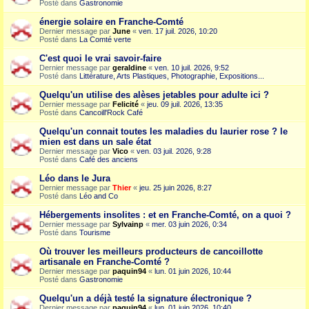
Posté dans
Gastronomie
énergie solaire en Franche-Comté
Dernier message par
June
«
ven. 17 juil. 2026, 10:20
Posté dans
La Comté verte
C'est quoi le vrai savoir-faire
Dernier message par
geraldine
«
ven. 10 juil. 2026, 9:52
Posté dans
Littérature, Arts Plastiques, Photographie, Expositions...
Quelqu'un utilise des alèses jetables pour adulte ici ?
Dernier message par
Felicité
«
jeu. 09 juil. 2026, 13:35
Posté dans
Cancoill'Rock Café
Quelqu'un connait toutes les maladies du laurier rose ? le
mien est dans un sale état
Dernier message par
Vico
«
ven. 03 juil. 2026, 9:28
Posté dans
Café des anciens
Léo dans le Jura
Dernier message par
Thier
«
jeu. 25 juin 2026, 8:27
Posté dans
Léo and Co
Hébergements insolites : et en Franche-Comté, on a quoi ?
Dernier message par
Sylvainp
«
mer. 03 juin 2026, 0:34
Posté dans
Tourisme
Où trouver les meilleurs producteurs de cancoillotte
artisanale en Franche-Comté ?
Dernier message par
paquin94
«
lun. 01 juin 2026, 10:44
Posté dans
Gastronomie
Quelqu'un a déjà testé la signature électronique ?
Dernier message par
paquin94
«
lun. 01 juin 2026, 10:40