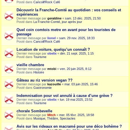
Posté dans
Cancoill'Rock Café
Découvrir la Franche-Comté au quotidien : vos conseils et
expériences
Dernier message par
geraldine
«
sam. 13 déc. 2025, 21:50
Posté dans
La Franche-Comté, jour après jour
Quel coin comtois metre en avant pour les touristes de
passage
Dernier message par
lionel
«
sam. 29 nov. 2025, 18:33
Posté dans
Cancoill'Rock Café
Location de voiture, quelqu’un connaît ?
Dernier message par
obelix
«
dim. 21 sept. 2025, 1:15
Posté dans
Tourisme
vieille chambre
Dernier message par
mtobi
«
ven. 20 juin 2025, 8:12
Posté dans
Histoire
Gâteau au riz version vegan ??
Dernier message par
kazouille
«
mar. 03 juin 2025, 15:46
Posté dans
Gastronomie
Indemnisation pour vol annulé à cause d’une grève ?
Dernier message par
obelix
«
lun. 19 mai 2025, 23:52
Posté dans
Tourisme
chorale Sombevelle
Dernier message par
Mitch
«
mer. 05 févr. 2025, 18:58
Posté dans
Musique, Théâtre, Spectacles
Avis sur les rideaux en macramé pour une déco bohème ?