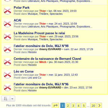
Posté dans
Littérature, Arts Plastiques, Photographie, Expositions...
Polar Park
Dernier message par
Thier
«
lun. 06 nov. 2023, 19:03
Posté dans
Musique, Théâtre, Spectacles
ACAI
Dernier message par
Thier
«
mar. 24 oct. 2023, 10:59
Posté dans
Littérature, Arts Plastiques, Photographie, Expositions...
La Madeleine Proust passe le relai
Dernier message par
Thier
«
ven. 29 sept. 2023, 23:56
Posté dans
Musique, Théâtre, Spectacles
l'atelier monétaire de Dole, MàJ N°98
Dernier message par
thierry EUVRARD
«
sam. 22 avr. 2023, 17:29
Posté dans
Histoire
Centenaire de la naissance de Bernard Clavel
Dernier message par
Mitch
«
jeu. 30 mars 2023, 21:30
Posté dans
Histoire
Léo en Corse
Dernier message par
Thier
«
mer. 11 janv. 2023, 12:43
Posté dans
Léo and Co
l'atelier monétaire de Dole, MàJ N°96
Dernier message par
thierry EUVRARD
«
dim. 23 oct. 2022, 17:56
Posté dans
Histoire
Page
1
sur
20
1
2
3
4
5
20
Sui
Plus de 1000 résultats ont été trouvés
…