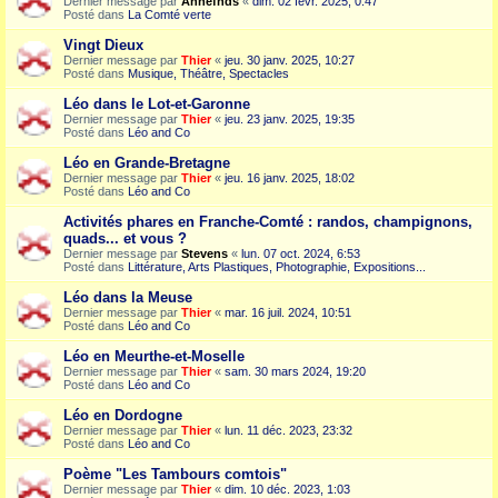
Dernier message par
Annefnds
«
dim. 02 févr. 2025, 0:47
Posté dans
La Comté verte
Vingt Dieux
Dernier message par
Thier
«
jeu. 30 janv. 2025, 10:27
Posté dans
Musique, Théâtre, Spectacles
Léo dans le Lot-et-Garonne
Dernier message par
Thier
«
jeu. 23 janv. 2025, 19:35
Posté dans
Léo and Co
Léo en Grande-Bretagne
Dernier message par
Thier
«
jeu. 16 janv. 2025, 18:02
Posté dans
Léo and Co
Activités phares en Franche-Comté : randos, champignons,
quads... et vous ?
Dernier message par
Stevens
«
lun. 07 oct. 2024, 6:53
Posté dans
Littérature, Arts Plastiques, Photographie, Expositions...
Léo dans la Meuse
Dernier message par
Thier
«
mar. 16 juil. 2024, 10:51
Posté dans
Léo and Co
Léo en Meurthe-et-Moselle
Dernier message par
Thier
«
sam. 30 mars 2024, 19:20
Posté dans
Léo and Co
Léo en Dordogne
Dernier message par
Thier
«
lun. 11 déc. 2023, 23:32
Posté dans
Léo and Co
Poème "Les Tambours comtois"
Dernier message par
Thier
«
dim. 10 déc. 2023, 1:03