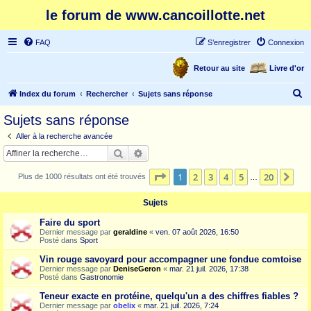
le forum de www.cancoillotte.net
FAQ
S’enregistrer
Connexion
Retour au site
Livre d'or
R
Index du forum
Rechercher
Sujets sans réponse
e
Sujets sans réponse
c
Aller à la recherche avancée
h
Rechercher
Recherche avancée
e
Page
1
sur
20
1
2
3
4
5
20
Sui
Plus de 1000 résultats ont été trouvés
r
…
c
Sujets
h
Faire du sport
e
Dernier message par
geraldine
«
ven. 07 août 2026, 16:50
Posté dans
Sport
r
Vin rouge savoyard pour accompagner une fondue comtoise
Dernier message par
DeniseGeron
«
mar. 21 juil. 2026, 17:38
Posté dans
Gastronomie
Teneur exacte en protéine, quelqu'un a des chiffres fiables ?
Dernier message par
obelix
«
mar. 21 juil. 2026, 7:24