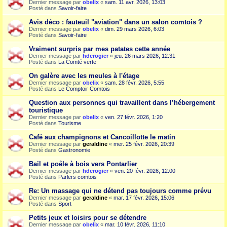
Dernier message par
obelix
«
sam. 11 avr. 2026, 13:03
Posté dans
Savoir-faire
Avis déco : fauteuil "aviation" dans un salon comtois ?
Dernier message par
obelix
«
dim. 29 mars 2026, 6:03
Posté dans
Savoir-faire
Vraiment surpris par mes patates cette année
Dernier message par
hderogier
«
jeu. 26 mars 2026, 12:31
Posté dans
La Comté verte
On galère avec les meules à l'étage
Dernier message par
obelix
«
sam. 28 févr. 2026, 5:55
Posté dans
Le Comptoir Comtois
Question aux personnes qui travaillent dans l’hébergement
touristique
Dernier message par
obelix
«
ven. 27 févr. 2026, 1:20
Posté dans
Tourisme
Café aux champignons et Cancoillotte le matin
Dernier message par
geraldine
«
mer. 25 févr. 2026, 20:39
Posté dans
Gastronomie
Bail et poêle à bois vers Pontarlier
Dernier message par
hderogier
«
ven. 20 févr. 2026, 12:00
Posté dans
Parlers comtois
Re: Un massage qui ne détend pas toujours comme prévu
Dernier message par
geraldine
«
mar. 17 févr. 2026, 15:06
Posté dans
Sport
Petits jeux et loisirs pour se détendre
Dernier message par
obelix
«
mar. 10 févr. 2026, 11:10