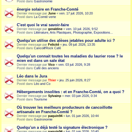
Posté dans
Gastronomie
énergie solaire en Franche-Comté
Dernier message par
June
«
ven. 17 juil. 2026, 10:20
Posté dans
La Comté verte
C'est quoi le vrai savoir-faire
Dernier message par
geraldine
«
ven. 10 juil. 2026, 9:52
Posté dans
Littérature, Arts Plastiques, Photographie, Expositions...
Quelqu'un utilise des alèses jetables pour adulte ici ?
Dernier message par
Felicité
«
jeu. 09 juil. 2026, 13:35
Posté dans
Cancoill'Rock Café
Quelqu'un connait toutes les maladies du laurier rose ? le
mien est dans un sale état
Dernier message par
Vico
«
ven. 03 juil. 2026, 9:28
Posté dans
Café des anciens
Léo dans le Jura
Dernier message par
Thier
«
jeu. 25 juin 2026, 8:27
Posté dans
Léo and Co
Hébergements insolites : et en Franche-Comté, on a quoi ?
Dernier message par
Sylvainp
«
mer. 03 juin 2026, 0:34
Posté dans
Tourisme
Où trouver les meilleurs producteurs de cancoillotte
artisanale en Franche-Comté ?
Dernier message par
paquin94
«
lun. 01 juin 2026, 10:44
Posté dans
Gastronomie
Quelqu'un a déjà testé la signature électronique ?
Dernier message par
paquin94
«
lun. 01 juin 2026, 10:40