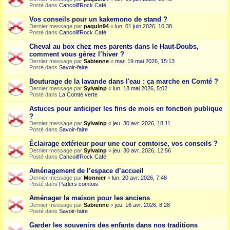
Posté dans
Cancoill'Rock Café
Vos conseils pour un kakemono de stand ?
Dernier message par
paquin94
«
lun. 01 juin 2026, 10:38
Posté dans
Cancoill'Rock Café
Cheval au box chez mes parents dans le Haut-Doubs,
comment vous gérez l’hiver ?
Dernier message par
Sabienne
«
mar. 19 mai 2026, 15:13
Posté dans
Savoir-faire
Bouturage de la lavande dans l'eau : ça marche en Comté ?
Dernier message par
Sylvainp
«
lun. 18 mai 2026, 5:02
Posté dans
La Comté verte
Astuces pour anticiper les fins de mois en fonction publique
?
Dernier message par
Sylvainp
«
jeu. 30 avr. 2026, 18:11
Posté dans
Savoir-faire
Éclairage extérieur pour une cour comtoise, vos conseils ?
Dernier message par
Sylvainp
«
jeu. 30 avr. 2026, 12:56
Posté dans
Cancoill'Rock Café
Aménagement de l’espace d’accueil
Dernier message par
Monnier
«
lun. 20 avr. 2026, 7:48
Posté dans
Parlers comtois
Aménager la maison pour les anciens
Dernier message par
Sabienne
«
jeu. 16 avr. 2026, 8:28
Posté dans
Savoir-faire
Garder les souvenirs des enfants dans nos traditions