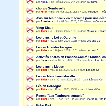
par
obelix
»
lun. 19 mai 2025, 23:52
» dans
Tourisme
chorale Sombevelle
par
Mitch
»
mer. 05 févr. 2025, 18:58
» dans
Musique, Théât
Avis sur les rideaux en macramé pour une dé
par
Annefnds
»
dim. 02 févr. 2025, 0:47
» dans
La Comté ve
Vingt Dieux
par
Thier
»
jeu. 30 janv. 2025, 10:27
» dans
Musique, Théâtr
Léo dans le Lot-et-Garonne
par
Thier
»
jeu. 23 janv. 2025, 19:35
» dans
Léo and Co
Léo en Grande-Bretagne
par
Thier
»
jeu. 16 janv. 2025, 18:02
» dans
Léo and Co
Activités phares en Franche-Comté : randos, c
par
Stevens
»
lun. 07 oct. 2024, 6:53
» dans
Littérature, Art
Léo dans la Meuse
par
Thier
»
mar. 16 juil. 2024, 10:51
» dans
Léo and Co
Léo en Meurthe-et-Moselle
par
Thier
»
sam. 30 mars 2024, 19:20
» dans
Léo and Co
Léo en Dordogne
par
Thier
»
lun. 11 déc. 2023, 23:32
» dans
Léo and Co
Poème "Les Tambours comtois"
par
Thier
»
dim. 10 déc. 2023, 1:03
» dans
Littérature, Arts 
Polar Park