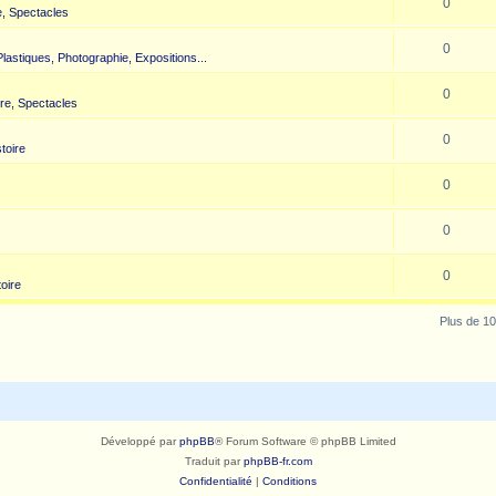
0
, Spectacles
0
 Plastiques, Photographie, Expositions...
0
re, Spectacles
0
toire
0
0
0
toire
Plus de 10
Développé par
phpBB
® Forum Software © phpBB Limited
Traduit par
phpBB-fr.com
Confidentialité
|
Conditions