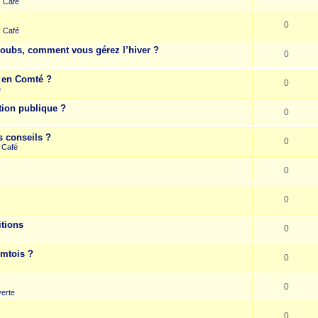
k Café
0
k Café
Doubs, comment vous gérez l’hiver ?
0
e en Comté ?
0
e
tion publique ?
0
s conseils ?
0
 Café
0
s
0
itions
0
omtois ?
0
0
erte
0