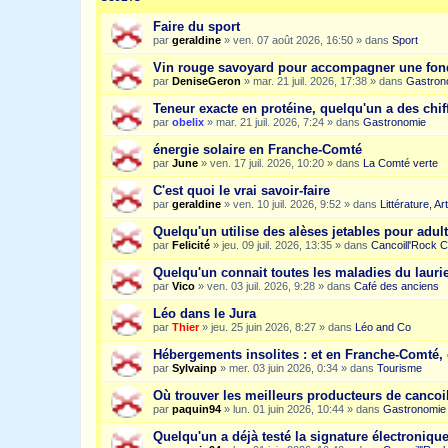
Faire du sport
par
geraldine
»
ven. 07 août 2026, 16:50
» dans
Sport
Vin rouge savoyard pour accompagner une fon
par
DeniseGeron
»
mar. 21 juil. 2026, 17:38
» dans
Gastron
Teneur exacte en protéine, quelqu'un a des chiff
par
obelix
»
mar. 21 juil. 2026, 7:24
» dans
Gastronomie
énergie solaire en Franche-Comté
par
June
»
ven. 17 juil. 2026, 10:20
» dans
La Comté verte
C'est quoi le vrai savoir-faire
par
geraldine
»
ven. 10 juil. 2026, 9:52
» dans
Littérature, A
Quelqu'un utilise des alèses jetables pour adult
par
Felicité
»
jeu. 09 juil. 2026, 13:35
» dans
Cancoill'Rock C
Quelqu'un connait toutes les maladies du laurie
par
Vico
»
ven. 03 juil. 2026, 9:28
» dans
Café des anciens
Léo dans le Jura
par
Thier
»
jeu. 25 juin 2026, 8:27
» dans
Léo and Co
Hébergements insolites : et en Franche-Comté, 
par
Sylvainp
»
mer. 03 juin 2026, 0:34
» dans
Tourisme
Où trouver les meilleurs producteurs de cancoi
par
paquin94
»
lun. 01 juin 2026, 10:44
» dans
Gastronomie
Quelqu'un a déjà testé la signature électroniqu