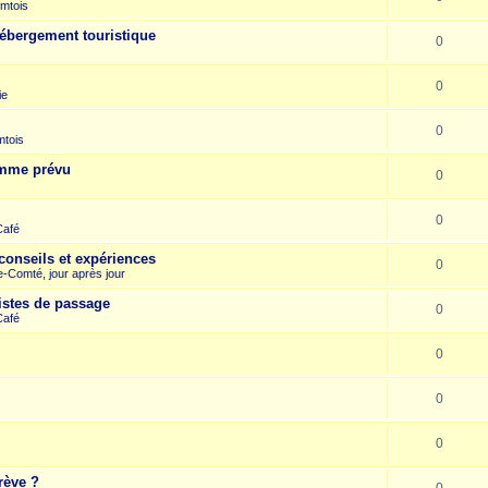
mtois
hébergement touristique
0
0
ie
0
mtois
omme prévu
0
0
Café
conseils et expériences
0
-Comté, jour après jour
istes de passage
0
Café
0
0
0
rève ?
0