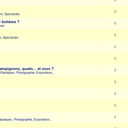
0
re, Spectacles
co bohème ?
0
rte
0
e, Spectacles
0
0
hampignons, quads... et vous ?
0
s Plastiques, Photographie, Expositions...
0
0
0
0
Plastiques, Photographie, Expositions...