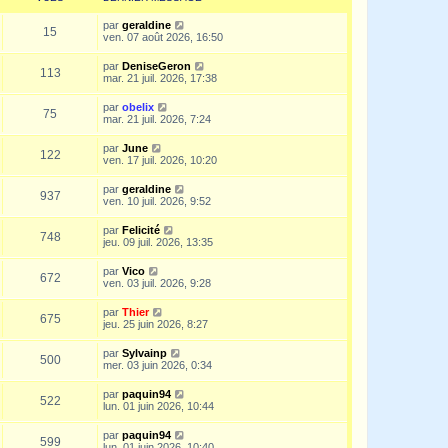
par
geraldine
15
ven. 07 août 2026, 16:50
par
DeniseGeron
113
mar. 21 juil. 2026, 17:38
par
obelix
75
mar. 21 juil. 2026, 7:24
par
June
122
ven. 17 juil. 2026, 10:20
par
geraldine
937
ven. 10 juil. 2026, 9:52
par
Felicité
748
jeu. 09 juil. 2026, 13:35
par
Vico
672
ven. 03 juil. 2026, 9:28
par
Thier
675
jeu. 25 juin 2026, 8:27
par
Sylvainp
500
mer. 03 juin 2026, 0:34
par
paquin94
522
lun. 01 juin 2026, 10:44
par
paquin94
599
lun. 01 juin 2026, 10:40