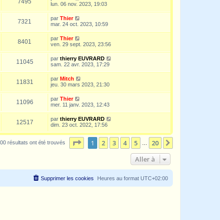
7495
lun. 06 nov. 2023, 19:03
par
Thier
7321
mar. 24 oct. 2023, 10:59
par
Thier
8401
ven. 29 sept. 2023, 23:56
par
thierry EUVRARD
11045
sam. 22 avr. 2023, 17:29
par
Mitch
11831
jeu. 30 mars 2023, 21:30
par
Thier
11096
mer. 11 janv. 2023, 12:43
par
thierry EUVRARD
12517
dim. 23 oct. 2022, 17:56
Page
1
sur
20
1
2
3
4
5
20
Suivante
00 résultats ont été trouvés
…
Aller à
Supprimer les cookies
Heures au format
UTC+02:00