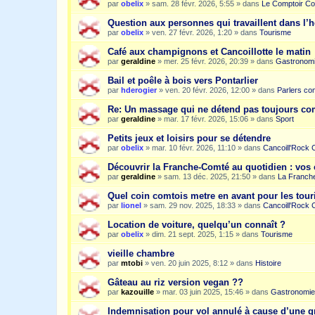
par
obelix
»
sam. 28 févr. 2026, 5:55
» dans
Le Comptoir Co
Question aux personnes qui travaillent dans l’
par
obelix
»
ven. 27 févr. 2026, 1:20
» dans
Tourisme
Café aux champignons et Cancoillotte le matin
par
geraldine
»
mer. 25 févr. 2026, 20:39
» dans
Gastronom
Bail et poêle à bois vers Pontarlier
par
hderogier
»
ven. 20 févr. 2026, 12:00
» dans
Parlers co
Re: Un massage qui ne détend pas toujours c
par
geraldine
»
mar. 17 févr. 2026, 15:06
» dans
Sport
Petits jeux et loisirs pour se détendre
par
obelix
»
mar. 10 févr. 2026, 11:10
» dans
Cancoill'Rock 
Découvrir la Franche-Comté au quotidien : vos 
par
geraldine
»
sam. 13 déc. 2025, 21:50
» dans
La Franche
Quel coin comtois metre en avant pour les tour
par
lionel
»
sam. 29 nov. 2025, 18:33
» dans
Cancoill'Rock 
Location de voiture, quelqu’un connaît ?
par
obelix
»
dim. 21 sept. 2025, 1:15
» dans
Tourisme
vieille chambre
par
mtobi
»
ven. 20 juin 2025, 8:12
» dans
Histoire
Gâteau au riz version vegan ??
par
kazouille
»
mar. 03 juin 2025, 15:46
» dans
Gastronomie
Indemnisation pour vol annulé à cause d’une g