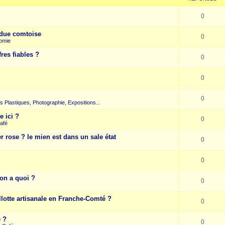
0
due comtoise
0
omie
res fiables ?
0
0
0
rts Plastiques, Photographie, Expositions...
e ici ?
0
afé
r rose ? le mien est dans un sale état
0
0
on a quoi ?
0
llotte artisanale en Franche-Comté ?
0
e ?
0