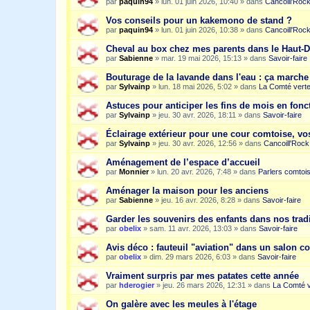
par
paquin94
»
lun. 01 juin 2026, 10:40
» dans
Cancoill'Roc
Vos conseils pour un kakemono de stand ?
par
paquin94
»
lun. 01 juin 2026, 10:38
» dans
Cancoill'Roc
Cheval au box chez mes parents dans le Haut-
par
Sabienne
»
mar. 19 mai 2026, 15:13
» dans
Savoir-faire
Bouturage de la lavande dans l'eau : ça march
par
Sylvainp
»
lun. 18 mai 2026, 5:02
» dans
La Comté vert
Astuces pour anticiper les fins de mois en fonc
par
Sylvainp
»
jeu. 30 avr. 2026, 18:11
» dans
Savoir-faire
Éclairage extérieur pour une cour comtoise, vo
par
Sylvainp
»
jeu. 30 avr. 2026, 12:56
» dans
Cancoill'Rock
Aménagement de l’espace d’accueil
par
Monnier
»
lun. 20 avr. 2026, 7:48
» dans
Parlers comtoi
Aménager la maison pour les anciens
par
Sabienne
»
jeu. 16 avr. 2026, 8:28
» dans
Savoir-faire
Garder les souvenirs des enfants dans nos trad
par
obelix
»
sam. 11 avr. 2026, 13:03
» dans
Savoir-faire
Avis déco : fauteuil "aviation" dans un salon c
par
obelix
»
dim. 29 mars 2026, 6:03
» dans
Savoir-faire
Vraiment surpris par mes patates cette année
par
hderogier
»
jeu. 26 mars 2026, 12:31
» dans
La Comté v
On galère avec les meules à l'étage