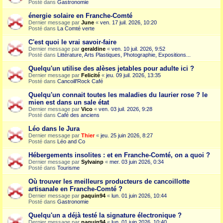
Posté dans
Gastronomie
énergie solaire en Franche-Comté
Dernier message par
June
«
ven. 17 juil. 2026, 10:20
Posté dans
La Comté verte
C'est quoi le vrai savoir-faire
Dernier message par
geraldine
«
ven. 10 juil. 2026, 9:52
Posté dans
Littérature, Arts Plastiques, Photographie, Expositions...
Quelqu'un utilise des alèses jetables pour adulte ici ?
Dernier message par
Felicité
«
jeu. 09 juil. 2026, 13:35
Posté dans
Cancoill'Rock Café
Quelqu'un connait toutes les maladies du laurier rose ? le
mien est dans un sale état
Dernier message par
Vico
«
ven. 03 juil. 2026, 9:28
Posté dans
Café des anciens
Léo dans le Jura
Dernier message par
Thier
«
jeu. 25 juin 2026, 8:27
Posté dans
Léo and Co
Hébergements insolites : et en Franche-Comté, on a quoi ?
Dernier message par
Sylvainp
«
mer. 03 juin 2026, 0:34
Posté dans
Tourisme
Où trouver les meilleurs producteurs de cancoillotte
artisanale en Franche-Comté ?
Dernier message par
paquin94
«
lun. 01 juin 2026, 10:44
Posté dans
Gastronomie
Quelqu'un a déjà testé la signature électronique ?
Dernier message par
paquin94
«
lun. 01 juin 2026, 10:40