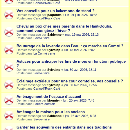
Posté dans
Cancoill'Rock Café
Vos conseils pour un kakemono de stand ?
Dernier message par
paquin94
«
lun. 01 juin 2026, 10:38
Posté dans
Cancoill'Rock Café
Cheval au box chez mes parents dans le Haut-Doubs,
comment vous gérez l’hiver ?
Dernier message par
Sabienne
«
mar. 19 mai 2026, 15:13
Posté dans
Savoir-faire
Bouturage de la lavande dans l'eau : ça marche en Comté ?
Dernier message par
Sylvainp
«
lun. 18 mai 2026, 5:02
Posté dans
La Comté verte
Astuces pour anticiper les fins de mois en fonction publique
?
Dernier message par
Sylvainp
«
jeu. 30 avr. 2026, 18:11
Posté dans
Savoir-faire
Éclairage extérieur pour une cour comtoise, vos conseils ?
Dernier message par
Sylvainp
«
jeu. 30 avr. 2026, 12:56
Posté dans
Cancoill'Rock Café
Aménagement de l’espace d’accueil
Dernier message par
Monnier
«
lun. 20 avr. 2026, 7:48
Posté dans
Parlers comtois
Aménager la maison pour les anciens
Dernier message par
Sabienne
«
jeu. 16 avr. 2026, 8:28
Posté dans
Savoir-faire
Garder les souvenirs des enfants dans nos traditions