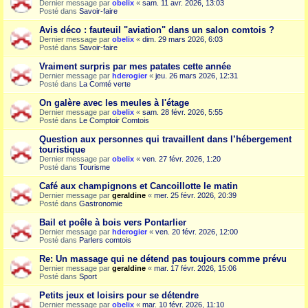
Dernier message par
obelix
«
sam. 11 avr. 2026, 13:03
Posté dans
Savoir-faire
Avis déco : fauteuil "aviation" dans un salon comtois ?
Dernier message par
obelix
«
dim. 29 mars 2026, 6:03
Posté dans
Savoir-faire
Vraiment surpris par mes patates cette année
Dernier message par
hderogier
«
jeu. 26 mars 2026, 12:31
Posté dans
La Comté verte
On galère avec les meules à l'étage
Dernier message par
obelix
«
sam. 28 févr. 2026, 5:55
Posté dans
Le Comptoir Comtois
Question aux personnes qui travaillent dans l’hébergement
touristique
Dernier message par
obelix
«
ven. 27 févr. 2026, 1:20
Posté dans
Tourisme
Café aux champignons et Cancoillotte le matin
Dernier message par
geraldine
«
mer. 25 févr. 2026, 20:39
Posté dans
Gastronomie
Bail et poêle à bois vers Pontarlier
Dernier message par
hderogier
«
ven. 20 févr. 2026, 12:00
Posté dans
Parlers comtois
Re: Un massage qui ne détend pas toujours comme prévu
Dernier message par
geraldine
«
mar. 17 févr. 2026, 15:06
Posté dans
Sport
Petits jeux et loisirs pour se détendre
Dernier message par
obelix
«
mar. 10 févr. 2026, 11:10