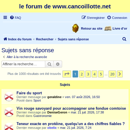
le forum de www.cancoillotte.net
FAQ
S’enregistrer
Connexion
Retour au site
Livre d'or
R
Index du forum
Rechercher
Sujets sans réponse
e
Sujets sans réponse
c
Aller à la recherche avancée
h
Rechercher
Recherche avancée
e
Page
1
sur
20
1
2
3
4
5
20
Sui
Plus de 1000 résultats ont été trouvés
r
…
c
Sujets
h
Faire du sport
e
Dernier message par
geraldine
«
ven. 07 août 2026, 16:50
Posté dans
Sport
r
Vin rouge savoyard pour accompagner une fondue comtoise
Dernier message par
DeniseGeron
«
mar. 21 juil. 2026, 17:38
Posté dans
Gastronomie
Teneur exacte en protéine, quelqu'un a des chiffres fiables ?
Dernier message par
obelix
«
mar. 21 juil. 2026, 7:24