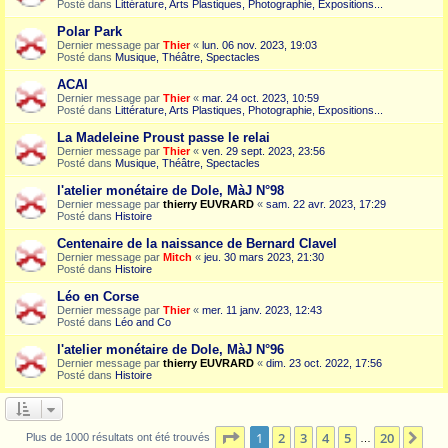
Posté dans
Littérature, Arts Plastiques, Photographie, Expositions...
Polar Park
Dernier message par
Thier
«
lun. 06 nov. 2023, 19:03
Posté dans
Musique, Théâtre, Spectacles
ACAI
Dernier message par
Thier
«
mar. 24 oct. 2023, 10:59
Posté dans
Littérature, Arts Plastiques, Photographie, Expositions...
La Madeleine Proust passe le relai
Dernier message par
Thier
«
ven. 29 sept. 2023, 23:56
Posté dans
Musique, Théâtre, Spectacles
l'atelier monétaire de Dole, MàJ N°98
Dernier message par
thierry EUVRARD
«
sam. 22 avr. 2023, 17:29
Posté dans
Histoire
Centenaire de la naissance de Bernard Clavel
Dernier message par
Mitch
«
jeu. 30 mars 2023, 21:30
Posté dans
Histoire
Léo en Corse
Dernier message par
Thier
«
mer. 11 janv. 2023, 12:43
Posté dans
Léo and Co
l'atelier monétaire de Dole, MàJ N°96
Dernier message par
thierry EUVRARD
«
dim. 23 oct. 2022, 17:56
Posté dans
Histoire
Page
1
sur
20
1
2
3
4
5
20
Sui
Plus de 1000 résultats ont été trouvés
…