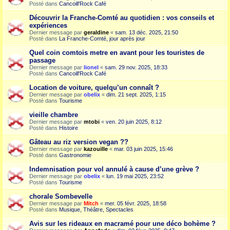
Posté dans
Cancoill'Rock Café
Découvrir la Franche-Comté au quotidien : vos conseils et
expériences
Dernier message par
geraldine
«
sam. 13 déc. 2025, 21:50
Posté dans
La Franche-Comté, jour après jour
Quel coin comtois metre en avant pour les touristes de
passage
Dernier message par
lionel
«
sam. 29 nov. 2025, 18:33
Posté dans
Cancoill'Rock Café
Location de voiture, quelqu’un connaît ?
Dernier message par
obelix
«
dim. 21 sept. 2025, 1:15
Posté dans
Tourisme
vieille chambre
Dernier message par
mtobi
«
ven. 20 juin 2025, 8:12
Posté dans
Histoire
Gâteau au riz version vegan ??
Dernier message par
kazouille
«
mar. 03 juin 2025, 15:46
Posté dans
Gastronomie
Indemnisation pour vol annulé à cause d’une grève ?
Dernier message par
obelix
«
lun. 19 mai 2025, 23:52
Posté dans
Tourisme
chorale Sombevelle
Dernier message par
Mitch
«
mer. 05 févr. 2025, 18:58
Posté dans
Musique, Théâtre, Spectacles
Avis sur les rideaux en macramé pour une déco bohème ?