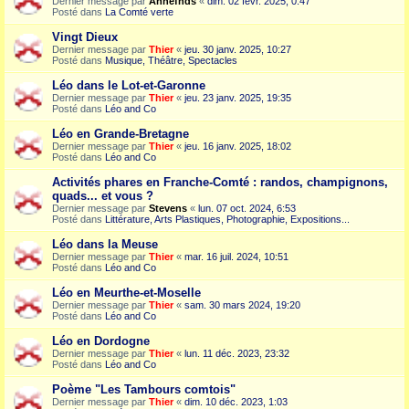
Dernier message par
Annefnds
«
dim. 02 févr. 2025, 0:47
Posté dans
La Comté verte
Vingt Dieux
Dernier message par
Thier
«
jeu. 30 janv. 2025, 10:27
Posté dans
Musique, Théâtre, Spectacles
Léo dans le Lot-et-Garonne
Dernier message par
Thier
«
jeu. 23 janv. 2025, 19:35
Posté dans
Léo and Co
Léo en Grande-Bretagne
Dernier message par
Thier
«
jeu. 16 janv. 2025, 18:02
Posté dans
Léo and Co
Activités phares en Franche-Comté : randos, champignons,
quads... et vous ?
Dernier message par
Stevens
«
lun. 07 oct. 2024, 6:53
Posté dans
Littérature, Arts Plastiques, Photographie, Expositions...
Léo dans la Meuse
Dernier message par
Thier
«
mar. 16 juil. 2024, 10:51
Posté dans
Léo and Co
Léo en Meurthe-et-Moselle
Dernier message par
Thier
«
sam. 30 mars 2024, 19:20
Posté dans
Léo and Co
Léo en Dordogne
Dernier message par
Thier
«
lun. 11 déc. 2023, 23:32
Posté dans
Léo and Co
Poème "Les Tambours comtois"
Dernier message par
Thier
«
dim. 10 déc. 2023, 1:03