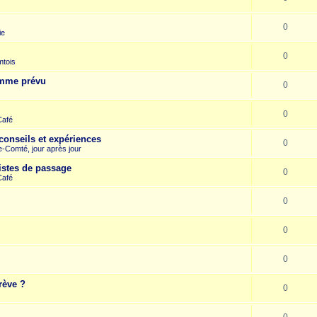
0
ie
0
mtois
omme prévu
0
0
Café
conseils et expériences
0
-Comté, jour après jour
istes de passage
0
Café
0
0
0
rève ?
0
0