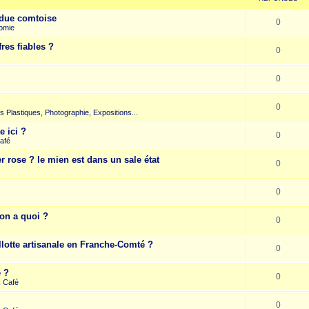
due comtoise
0
omie
res fiables ?
0
0
0
rts Plastiques, Photographie, Expositions...
e ici ?
0
afé
r rose ? le mien est dans un sale état
0
0
on a quoi ?
0
llotte artisanale en Franche-Comté ?
0
e ?
0
k Café
0