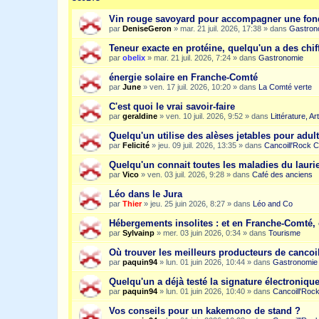
Vin rouge savoyard pour accompagner une fon
par
DeniseGeron
»
mar. 21 juil. 2026, 17:38
» dans
Gastron
Teneur exacte en protéine, quelqu'un a des chiff
par
obelix
»
mar. 21 juil. 2026, 7:24
» dans
Gastronomie
énergie solaire en Franche-Comté
par
June
»
ven. 17 juil. 2026, 10:20
» dans
La Comté verte
C'est quoi le vrai savoir-faire
par
geraldine
»
ven. 10 juil. 2026, 9:52
» dans
Littérature, A
Quelqu'un utilise des alèses jetables pour adult
par
Felicité
»
jeu. 09 juil. 2026, 13:35
» dans
Cancoill'Rock C
Quelqu'un connait toutes les maladies du laurie
par
Vico
»
ven. 03 juil. 2026, 9:28
» dans
Café des anciens
Léo dans le Jura
par
Thier
»
jeu. 25 juin 2026, 8:27
» dans
Léo and Co
Hébergements insolites : et en Franche-Comté, 
par
Sylvainp
»
mer. 03 juin 2026, 0:34
» dans
Tourisme
Où trouver les meilleurs producteurs de cancoi
par
paquin94
»
lun. 01 juin 2026, 10:44
» dans
Gastronomie
Quelqu'un a déjà testé la signature électroniqu
par
paquin94
»
lun. 01 juin 2026, 10:40
» dans
Cancoill'Roc
Vos conseils pour un kakemono de stand ?