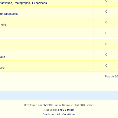
0
 Plastiques, Photographie, Expositions...
0
re, Spectacles
0
toire
0
0
0
toire
0
oire
Plus de 10
Développé par
phpBB
® Forum Software © phpBB Limited
Traduit par
phpBB-fr.com
Confidentialité
|
Conditions