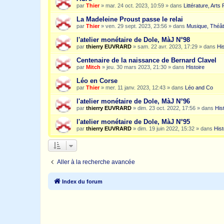
par
Thier
»
mar. 24 oct. 2023, 10:59
» dans
Littérature, Arts
La Madeleine Proust passe le relai
par
Thier
»
ven. 29 sept. 2023, 23:56
» dans
Musique, Théât
l'atelier monétaire de Dole, MàJ N°98
par
thierry EUVRARD
»
sam. 22 avr. 2023, 17:29
» dans
His
Centenaire de la naissance de Bernard Clavel
par
Mitch
»
jeu. 30 mars 2023, 21:30
» dans
Histoire
Léo en Corse
par
Thier
»
mer. 11 janv. 2023, 12:43
» dans
Léo and Co
l'atelier monétaire de Dole, MàJ N°96
par
thierry EUVRARD
»
dim. 23 oct. 2022, 17:56
» dans
His
l'atelier monétaire de Dole, MàJ N°95
par
thierry EUVRARD
»
dim. 19 juin 2022, 15:32
» dans
Hist
Aller à la recherche avancée
Index du forum