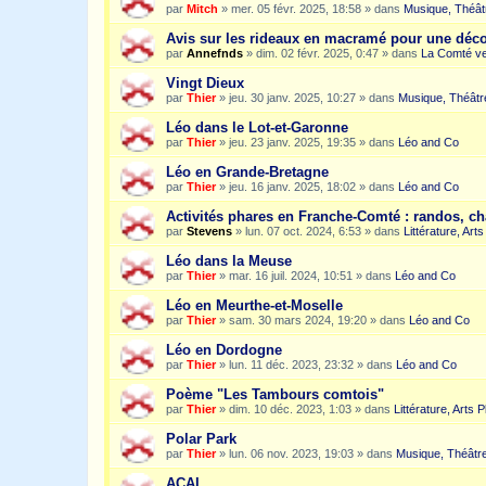
par
Mitch
»
mer. 05 févr. 2025, 18:58
» dans
Musique, Théât
Avis sur les rideaux en macramé pour une dé
par
Annefnds
»
dim. 02 févr. 2025, 0:47
» dans
La Comté ve
Vingt Dieux
par
Thier
»
jeu. 30 janv. 2025, 10:27
» dans
Musique, Théâtr
Léo dans le Lot-et-Garonne
par
Thier
»
jeu. 23 janv. 2025, 19:35
» dans
Léo and Co
Léo en Grande-Bretagne
par
Thier
»
jeu. 16 janv. 2025, 18:02
» dans
Léo and Co
Activités phares en Franche-Comté : randos, c
par
Stevens
»
lun. 07 oct. 2024, 6:53
» dans
Littérature, Art
Léo dans la Meuse
par
Thier
»
mar. 16 juil. 2024, 10:51
» dans
Léo and Co
Léo en Meurthe-et-Moselle
par
Thier
»
sam. 30 mars 2024, 19:20
» dans
Léo and Co
Léo en Dordogne
par
Thier
»
lun. 11 déc. 2023, 23:32
» dans
Léo and Co
Poème "Les Tambours comtois"
par
Thier
»
dim. 10 déc. 2023, 1:03
» dans
Littérature, Arts 
Polar Park
par
Thier
»
lun. 06 nov. 2023, 19:03
» dans
Musique, Théâtre
ACAI