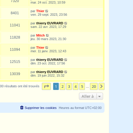
7320
mar. 24 oct. 2023, 10:59
par
Thier
8401
ven. 29 sept. 2023, 23:56
par
thierry EUVRARD
11041
sam. 22 avr. 2023, 17:29
par
Mitch
11828
jeu. 30 mars 2023, 21:30
par
Thier
11094
mer. 11 janv. 2023, 12:43
par
thierry EUVRARD
12515
dim. 23 oct. 2022, 17:56
par
thierry EUVRARD
13039
dim. 19 juin 2022, 15:32
Page
1
sur
20
1
2
3
4
5
20
Suivante
00 résultats ont été trouvés
…
Aller à
Supprimer les cookies
Heures au format
UTC+02:00