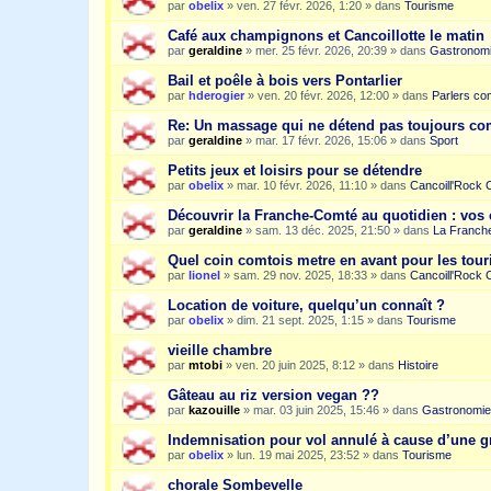
par
obelix
»
ven. 27 févr. 2026, 1:20
» dans
Tourisme
Café aux champignons et Cancoillotte le matin
par
geraldine
»
mer. 25 févr. 2026, 20:39
» dans
Gastronom
Bail et poêle à bois vers Pontarlier
par
hderogier
»
ven. 20 févr. 2026, 12:00
» dans
Parlers co
Re: Un massage qui ne détend pas toujours c
par
geraldine
»
mar. 17 févr. 2026, 15:06
» dans
Sport
Petits jeux et loisirs pour se détendre
par
obelix
»
mar. 10 févr. 2026, 11:10
» dans
Cancoill'Rock 
Découvrir la Franche-Comté au quotidien : vos 
par
geraldine
»
sam. 13 déc. 2025, 21:50
» dans
La Franche
Quel coin comtois metre en avant pour les tour
par
lionel
»
sam. 29 nov. 2025, 18:33
» dans
Cancoill'Rock 
Location de voiture, quelqu’un connaît ?
par
obelix
»
dim. 21 sept. 2025, 1:15
» dans
Tourisme
vieille chambre
par
mtobi
»
ven. 20 juin 2025, 8:12
» dans
Histoire
Gâteau au riz version vegan ??
par
kazouille
»
mar. 03 juin 2025, 15:46
» dans
Gastronomie
Indemnisation pour vol annulé à cause d’une g
par
obelix
»
lun. 19 mai 2025, 23:52
» dans
Tourisme
chorale Sombevelle