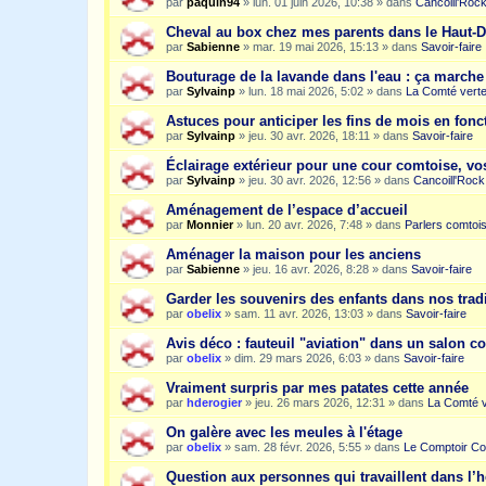
par
paquin94
»
lun. 01 juin 2026, 10:38
» dans
Cancoill'Roc
Cheval au box chez mes parents dans le Haut-
par
Sabienne
»
mar. 19 mai 2026, 15:13
» dans
Savoir-faire
Bouturage de la lavande dans l'eau : ça march
par
Sylvainp
»
lun. 18 mai 2026, 5:02
» dans
La Comté vert
Astuces pour anticiper les fins de mois en fonc
par
Sylvainp
»
jeu. 30 avr. 2026, 18:11
» dans
Savoir-faire
Éclairage extérieur pour une cour comtoise, vo
par
Sylvainp
»
jeu. 30 avr. 2026, 12:56
» dans
Cancoill'Rock
Aménagement de l’espace d’accueil
par
Monnier
»
lun. 20 avr. 2026, 7:48
» dans
Parlers comtoi
Aménager la maison pour les anciens
par
Sabienne
»
jeu. 16 avr. 2026, 8:28
» dans
Savoir-faire
Garder les souvenirs des enfants dans nos trad
par
obelix
»
sam. 11 avr. 2026, 13:03
» dans
Savoir-faire
Avis déco : fauteuil "aviation" dans un salon c
par
obelix
»
dim. 29 mars 2026, 6:03
» dans
Savoir-faire
Vraiment surpris par mes patates cette année
par
hderogier
»
jeu. 26 mars 2026, 12:31
» dans
La Comté v
On galère avec les meules à l'étage
par
obelix
»
sam. 28 févr. 2026, 5:55
» dans
Le Comptoir Co
Question aux personnes qui travaillent dans l’