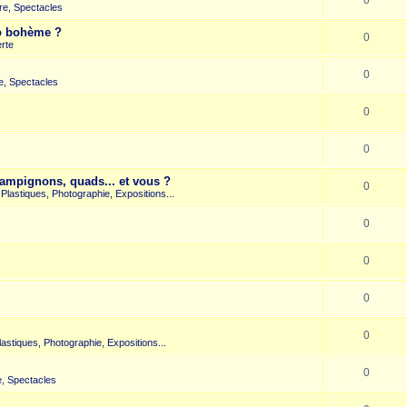
re, Spectacles
co bohème ?
0
rte
0
e, Spectacles
0
0
hampignons, quads... et vous ?
0
s Plastiques, Photographie, Expositions...
0
0
0
0
Plastiques, Photographie, Expositions...
0
, Spectacles