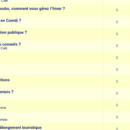
k Café
Doubs, comment vous gérez l’hiver ?
0
e en Comté ?
0
e
tion publique ?
0
s conseils ?
0
 Café
0
s
0
itions
0
omtois ?
0
0
erte
0
mtois
hébergement touristique
0