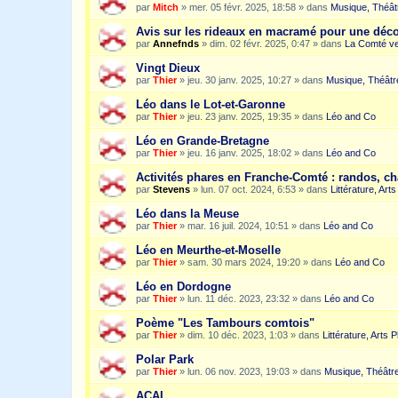
par
Mitch
»
mer. 05 févr. 2025, 18:58
» dans
Musique, Théât
Avis sur les rideaux en macramé pour une dé
par
Annefnds
»
dim. 02 févr. 2025, 0:47
» dans
La Comté ve
Vingt Dieux
par
Thier
»
jeu. 30 janv. 2025, 10:27
» dans
Musique, Théâtr
Léo dans le Lot-et-Garonne
par
Thier
»
jeu. 23 janv. 2025, 19:35
» dans
Léo and Co
Léo en Grande-Bretagne
par
Thier
»
jeu. 16 janv. 2025, 18:02
» dans
Léo and Co
Activités phares en Franche-Comté : randos, c
par
Stevens
»
lun. 07 oct. 2024, 6:53
» dans
Littérature, Art
Léo dans la Meuse
par
Thier
»
mar. 16 juil. 2024, 10:51
» dans
Léo and Co
Léo en Meurthe-et-Moselle
par
Thier
»
sam. 30 mars 2024, 19:20
» dans
Léo and Co
Léo en Dordogne
par
Thier
»
lun. 11 déc. 2023, 23:32
» dans
Léo and Co
Poème "Les Tambours comtois"
par
Thier
»
dim. 10 déc. 2023, 1:03
» dans
Littérature, Arts 
Polar Park
par
Thier
»
lun. 06 nov. 2023, 19:03
» dans
Musique, Théâtre
ACAI