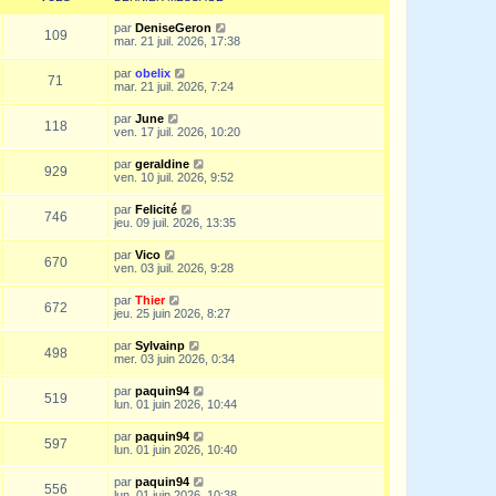
par
DeniseGeron
109
mar. 21 juil. 2026, 17:38
par
obelix
71
mar. 21 juil. 2026, 7:24
par
June
118
ven. 17 juil. 2026, 10:20
par
geraldine
929
ven. 10 juil. 2026, 9:52
par
Felicité
746
jeu. 09 juil. 2026, 13:35
par
Vico
670
ven. 03 juil. 2026, 9:28
par
Thier
672
jeu. 25 juin 2026, 8:27
par
Sylvainp
498
mer. 03 juin 2026, 0:34
par
paquin94
519
lun. 01 juin 2026, 10:44
par
paquin94
597
lun. 01 juin 2026, 10:40
par
paquin94
556
lun. 01 juin 2026, 10:38