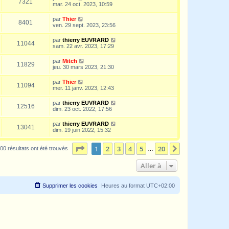
7321
mar. 24 oct. 2023, 10:59
par
Thier
8401
ven. 29 sept. 2023, 23:56
par
thierry EUVRARD
11044
sam. 22 avr. 2023, 17:29
par
Mitch
11829
jeu. 30 mars 2023, 21:30
par
Thier
11094
mer. 11 janv. 2023, 12:43
par
thierry EUVRARD
12516
dim. 23 oct. 2022, 17:56
par
thierry EUVRARD
13041
dim. 19 juin 2022, 15:32
Page
1
sur
20
1
2
3
4
5
20
Suivante
00 résultats ont été trouvés
…
Aller à
Supprimer les cookies
Heures au format
UTC+02:00