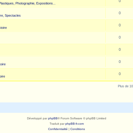
0
 Plastiques, Photographie, Expositions...
0
re, Spectacles
0
toire
0
0
0
toire
0
oire
Plus de 10
Développé par
phpBB
® Forum Software © phpBB Limited
Traduit par
phpBB-fr.com
Confidentialité
|
Conditions