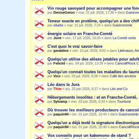
Vin rouge savoyard pour accompagner une fon
par
DeniseGeron
»
mar. 21 juil. 2026, 17:38
» dans
Gastron
Teneur exacte en protéine, quelqu'un a des chiff
par
obelix
»
mar. 21 juil. 2026, 7:24
» dans
Gastronomie
énergie solaire en Franche-Comté
par
June
»
ven. 17 juil. 2026, 10:20
» dans
La Comté verte
C'est quoi le vrai savoir-faire
par
geraldine
»
ven. 10 juil. 2026, 9:52
» dans
Littérature, A
Quelqu'un utilise des alèses jetables pour adult
par
Felicité
»
jeu. 09 juil. 2026, 13:35
» dans
Cancoill'Rock C
Quelqu'un connait toutes les maladies du laurie
par
Vico
»
ven. 03 juil. 2026, 9:28
» dans
Café des anciens
Léo dans le Jura
par
Thier
»
jeu. 25 juin 2026, 8:27
» dans
Léo and Co
Hébergements insolites : et en Franche-Comté, 
par
Sylvainp
»
mer. 03 juin 2026, 0:34
» dans
Tourisme
Où trouver les meilleurs producteurs de cancoi
par
paquin94
»
lun. 01 juin 2026, 10:44
» dans
Gastronomie
Quelqu'un a déjà testé la signature électroniqu
par
paquin94
»
lun. 01 juin 2026, 10:40
» dans
Cancoill'Roc
Vos conseils pour un kakemono de stand ?