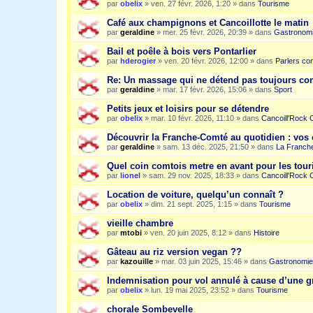
par
obelix
»
ven. 27 févr. 2026, 1:20
» dans
Tourisme
Café aux champignons et Cancoillotte le matin
par
geraldine
»
mer. 25 févr. 2026, 20:39
» dans
Gastronom
Bail et poêle à bois vers Pontarlier
par
hderogier
»
ven. 20 févr. 2026, 12:00
» dans
Parlers co
Re: Un massage qui ne détend pas toujours c
par
geraldine
»
mar. 17 févr. 2026, 15:06
» dans
Sport
Petits jeux et loisirs pour se détendre
par
obelix
»
mar. 10 févr. 2026, 11:10
» dans
Cancoill'Rock 
Découvrir la Franche-Comté au quotidien : vos 
par
geraldine
»
sam. 13 déc. 2025, 21:50
» dans
La Franche
Quel coin comtois metre en avant pour les tour
par
lionel
»
sam. 29 nov. 2025, 18:33
» dans
Cancoill'Rock 
Location de voiture, quelqu’un connaît ?
par
obelix
»
dim. 21 sept. 2025, 1:15
» dans
Tourisme
vieille chambre
par
mtobi
»
ven. 20 juin 2025, 8:12
» dans
Histoire
Gâteau au riz version vegan ??
par
kazouille
»
mar. 03 juin 2025, 15:46
» dans
Gastronomie
Indemnisation pour vol annulé à cause d’une g
par
obelix
»
lun. 19 mai 2025, 23:52
» dans
Tourisme
chorale Sombevelle