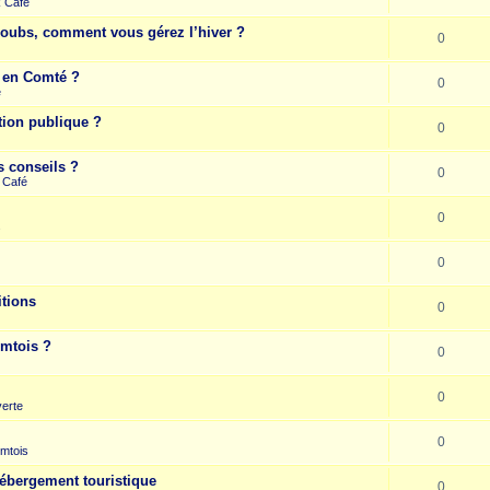
k Café
Doubs, comment vous gérez l’hiver ?
0
e en Comté ?
0
e
tion publique ?
0
s conseils ?
0
 Café
0
s
0
itions
0
omtois ?
0
0
erte
0
mtois
hébergement touristique
0