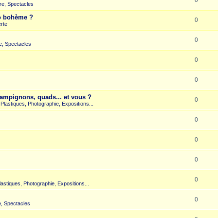
re, Spectacles
co bohème ?
0
rte
0
e, Spectacles
0
0
hampignons, quads... et vous ?
0
s Plastiques, Photographie, Expositions...
0
0
0
0
Plastiques, Photographie, Expositions...
0
, Spectacles