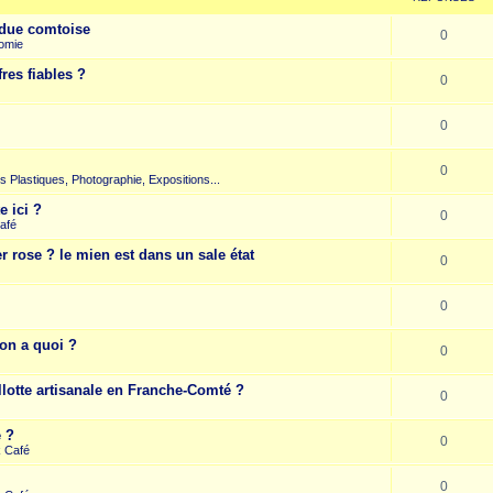
due comtoise
0
omie
res fiables ?
0
0
0
rts Plastiques, Photographie, Expositions...
e ici ?
0
afé
r rose ? le mien est dans un sale état
0
0
on a quoi ?
0
llotte artisanale en Franche-Comté ?
0
e ?
0
k Café
0