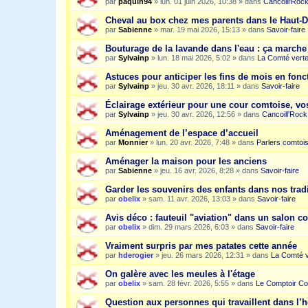
par
paquin94
»
lun. 01 juin 2026, 10:38
» dans
Cancoill'Roc
Cheval au box chez mes parents dans le Haut-
par
Sabienne
»
mar. 19 mai 2026, 15:13
» dans
Savoir-faire
Bouturage de la lavande dans l'eau : ça march
par
Sylvainp
»
lun. 18 mai 2026, 5:02
» dans
La Comté vert
Astuces pour anticiper les fins de mois en fonc
par
Sylvainp
»
jeu. 30 avr. 2026, 18:11
» dans
Savoir-faire
Éclairage extérieur pour une cour comtoise, vo
par
Sylvainp
»
jeu. 30 avr. 2026, 12:56
» dans
Cancoill'Rock
Aménagement de l’espace d’accueil
par
Monnier
»
lun. 20 avr. 2026, 7:48
» dans
Parlers comtoi
Aménager la maison pour les anciens
par
Sabienne
»
jeu. 16 avr. 2026, 8:28
» dans
Savoir-faire
Garder les souvenirs des enfants dans nos trad
par
obelix
»
sam. 11 avr. 2026, 13:03
» dans
Savoir-faire
Avis déco : fauteuil "aviation" dans un salon c
par
obelix
»
dim. 29 mars 2026, 6:03
» dans
Savoir-faire
Vraiment surpris par mes patates cette année
par
hderogier
»
jeu. 26 mars 2026, 12:31
» dans
La Comté v
On galère avec les meules à l'étage
par
obelix
»
sam. 28 févr. 2026, 5:55
» dans
Le Comptoir Co
Question aux personnes qui travaillent dans l’