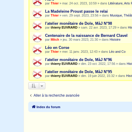
par
Thier
»
mar. 24 oct. 2023, 10:59
» dans
Littérature, Arts
La Madeleine Proust passe le relai
par
Thier
»
ven. 29 sept. 2023, 23:56
» dans
Musique, Théât
l'atelier monétaire de Dole, MàJ N°98
par
thierry EUVRARD
»
sam. 22 avr. 2023, 17:29
» dans
His
Centenaire de la naissance de Bernard Clavel
par
Mitch
»
jeu. 30 mars 2023, 21:30
» dans
Histoire
Léo en Corse
par
Thier
»
mer. 11 janv. 2023, 12:43
» dans
Léo and Co
l'atelier monétaire de Dole, MàJ N°96
par
thierry EUVRARD
»
dim. 23 oct. 2022, 17:56
» dans
His
l'atelier monétaire de Dole, MàJ N°95
par
thierry EUVRARD
»
dim. 19 juin 2022, 15:32
» dans
Hist
Aller à la recherche avancée
Index du forum