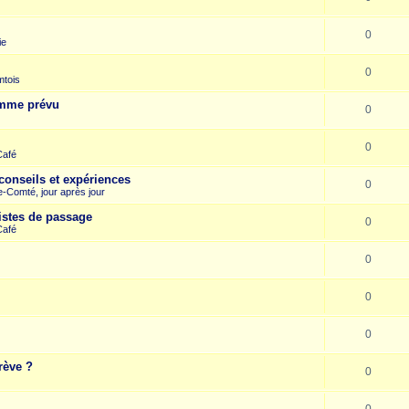
0
ie
0
mtois
omme prévu
0
0
Café
conseils et expériences
0
-Comté, jour après jour
istes de passage
0
Café
0
0
0
rève ?
0
0