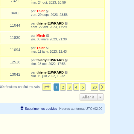
7321
mar. 24 oct. 2023, 10:59
par
Thier
8401
ven. 29 sept. 2023, 23:56
par
thierry EUVRARD
11044
sam. 22 avr. 2023, 17:29
par
Mitch
11830
jeu. 30 mars 2023, 21:30
par
Thier
11094
mer. 11 janv. 2023, 12:43
par
thierry EUVRARD
12516
dim. 23 oct. 2022, 17:56
par
thierry EUVRARD
13042
dim. 19 juin 2022, 15:32
Page
1
sur
20
1
2
3
4
5
20
Suivante
00 résultats ont été trouvés
…
Aller à
Supprimer les cookies
Heures au format
UTC+02:00