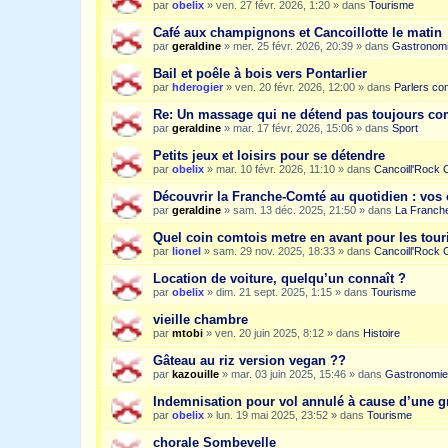
par
obelix
»
ven. 27 févr. 2026, 1:20
» dans
Tourisme
Café aux champignons et Cancoillotte le matin
par
geraldine
»
mer. 25 févr. 2026, 20:39
» dans
Gastronom
Bail et poêle à bois vers Pontarlier
par
hderogier
»
ven. 20 févr. 2026, 12:00
» dans
Parlers co
Re: Un massage qui ne détend pas toujours c
par
geraldine
»
mar. 17 févr. 2026, 15:06
» dans
Sport
Petits jeux et loisirs pour se détendre
par
obelix
»
mar. 10 févr. 2026, 11:10
» dans
Cancoill'Rock 
Découvrir la Franche-Comté au quotidien : vos 
par
geraldine
»
sam. 13 déc. 2025, 21:50
» dans
La Franche
Quel coin comtois metre en avant pour les tour
par
lionel
»
sam. 29 nov. 2025, 18:33
» dans
Cancoill'Rock 
Location de voiture, quelqu’un connaît ?
par
obelix
»
dim. 21 sept. 2025, 1:15
» dans
Tourisme
vieille chambre
par
mtobi
»
ven. 20 juin 2025, 8:12
» dans
Histoire
Gâteau au riz version vegan ??
par
kazouille
»
mar. 03 juin 2025, 15:46
» dans
Gastronomie
Indemnisation pour vol annulé à cause d’une g
par
obelix
»
lun. 19 mai 2025, 23:52
» dans
Tourisme
chorale Sombevelle