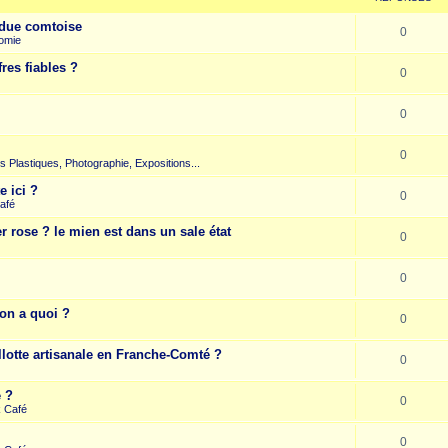
due comtoise
0
omie
res fiables ?
0
0
0
rts Plastiques, Photographie, Expositions...
e ici ?
0
afé
r rose ? le mien est dans un sale état
0
0
on a quoi ?
0
llotte artisanale en Franche-Comté ?
0
e ?
0
k Café
0