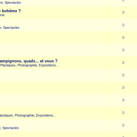
re, Spectacles
co bohème ?
0
rte
0
e, Spectacles
0
0
hampignons, quads... et vous ?
0
s Plastiques, Photographie, Expositions...
0
0
0
0
Plastiques, Photographie, Expositions...
0
, Spectacles