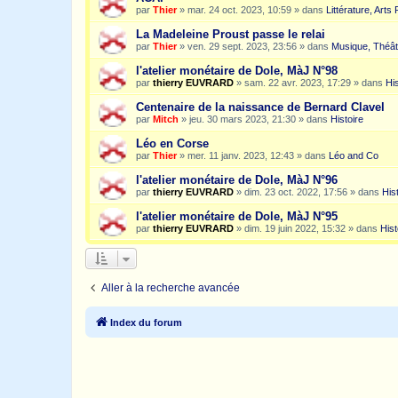
par
Thier
»
mar. 24 oct. 2023, 10:59
» dans
Littérature, Arts
La Madeleine Proust passe le relai
par
Thier
»
ven. 29 sept. 2023, 23:56
» dans
Musique, Théât
l'atelier monétaire de Dole, MàJ N°98
par
thierry EUVRARD
»
sam. 22 avr. 2023, 17:29
» dans
His
Centenaire de la naissance de Bernard Clavel
par
Mitch
»
jeu. 30 mars 2023, 21:30
» dans
Histoire
Léo en Corse
par
Thier
»
mer. 11 janv. 2023, 12:43
» dans
Léo and Co
l'atelier monétaire de Dole, MàJ N°96
par
thierry EUVRARD
»
dim. 23 oct. 2022, 17:56
» dans
His
l'atelier monétaire de Dole, MàJ N°95
par
thierry EUVRARD
»
dim. 19 juin 2022, 15:32
» dans
Hist
Aller à la recherche avancée
Index du forum