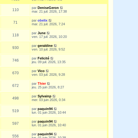
par
DeniseGeron
110
mar. 21 juil. 2026, 17:38
par
obelix
71
mar. 21 juil. 2026, 7:24
par
June
118
ven. 17 juil. 2026, 10:20
par
geraldine
930
ven. 10 juil. 2026, 9:52
par
Felicité
746
jeu. 09 juil. 2026, 13:35
par
Vico
670
ven. 03 juil. 2026, 9:28
par
Thier
672
jeu. 25 juin 2026, 8:27
par
Sylvainp
498
mer. 03 juin 2026, 0:34
par
paquin94
519
lun. 01 juin 2026, 10:44
par
paquin94
597
lun. 01 juin 2026, 10:40
par
paquin94
556
lun. 01 juin 2026, 10:38