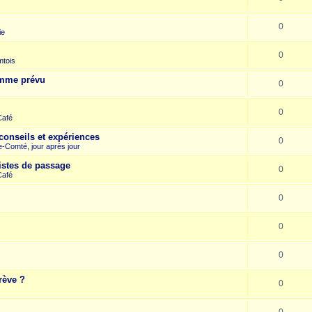
0
ie
0
mtois
omme prévu
0
0
Café
conseils et expériences
0
-Comté, jour après jour
istes de passage
0
Café
0
0
0
rève ?
0
0