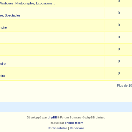
0
 Plastiques, Photographie, Expositions...
0
re, Spectacles
0
toire
0
0
0
toire
0
oire
Plus de 10
Développé par
phpBB
® Forum Software © phpBB Limited
Traduit par
phpBB-fr.com
Confidentialité
|
Conditions