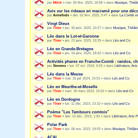
par
Mitch
»
mer. 05 févr. 2025, 18:58
» dans
Musique, Théât
Avis sur les rideaux en macramé pour une dé
par
Annefnds
»
dim. 02 févr. 2025, 0:47
» dans
La Comté ve
Vingt Dieux
par
Thier
»
jeu. 30 janv. 2025, 10:27
» dans
Musique, Théâtr
Léo dans le Lot-et-Garonne
par
Thier
»
jeu. 23 janv. 2025, 19:35
» dans
Léo and Co
Léo en Grande-Bretagne
par
Thier
»
jeu. 16 janv. 2025, 18:02
» dans
Léo and Co
Activités phares en Franche-Comté : randos, c
par
Stevens
»
lun. 07 oct. 2024, 6:53
» dans
Littérature, Art
Léo dans la Meuse
par
Thier
»
mar. 16 juil. 2024, 10:51
» dans
Léo and Co
Léo en Meurthe-et-Moselle
par
Thier
»
sam. 30 mars 2024, 19:20
» dans
Léo and Co
Léo en Dordogne
par
Thier
»
lun. 11 déc. 2023, 23:32
» dans
Léo and Co
Poème "Les Tambours comtois"
par
Thier
»
dim. 10 déc. 2023, 1:03
» dans
Littérature, Arts 
Polar Park
par
Thier
»
lun. 06 nov. 2023, 19:03
» dans
Musique, Théâtre
ACAI