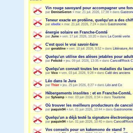
Vin rouge savoyard pour accompagner une fon
par
DeniseGeron
»
mar. 21 juil. 2026, 17:38
» dans
Gastron
Teneur exacte en protéine, quelqu'un a des chiff
par
obelix
»
mar. 21 juil. 2026, 7:24
» dans
Gastronomie
énergie solaire en Franche-Comté
par
June
»
ven. 17 juil. 2026, 10:20
» dans
La Comté verte
C'est quoi le vrai savoir-faire
par
geraldine
»
ven. 10 juil. 2026, 9:52
» dans
Littérature, A
Quelqu'un utilise des alèses jetables pour adult
par
Felicité
»
jeu. 09 juil. 2026, 13:35
» dans
Cancoill'Rock C
Quelqu'un connait toutes les maladies du laurie
par
Vico
»
ven. 03 juil. 2026, 9:28
» dans
Café des anciens
Léo dans le Jura
par
Thier
»
jeu. 25 juin 2026, 8:27
» dans
Léo and Co
Hébergements insolites : et en Franche-Comté, 
par
Sylvainp
»
mer. 03 juin 2026, 0:34
» dans
Tourisme
Où trouver les meilleurs producteurs de cancoi
par
paquin94
»
lun. 01 juin 2026, 10:44
» dans
Gastronomie
Quelqu'un a déjà testé la signature électroniqu
par
paquin94
»
lun. 01 juin 2026, 10:40
» dans
Cancoill'Roc
Vos conseils pour un kakemono de stand ?