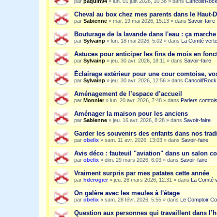
par
paquin94
»
lun. 01 juin 2026, 10:38
» dans
Cancoill'Roc
Cheval au box chez mes parents dans le Haut-
par
Sabienne
»
mar. 19 mai 2026, 15:13
» dans
Savoir-faire
Bouturage de la lavande dans l'eau : ça march
par
Sylvainp
»
lun. 18 mai 2026, 5:02
» dans
La Comté vert
Astuces pour anticiper les fins de mois en fonc
par
Sylvainp
»
jeu. 30 avr. 2026, 18:11
» dans
Savoir-faire
Éclairage extérieur pour une cour comtoise, vo
par
Sylvainp
»
jeu. 30 avr. 2026, 12:56
» dans
Cancoill'Rock
Aménagement de l’espace d’accueil
par
Monnier
»
lun. 20 avr. 2026, 7:48
» dans
Parlers comtoi
Aménager la maison pour les anciens
par
Sabienne
»
jeu. 16 avr. 2026, 8:28
» dans
Savoir-faire
Garder les souvenirs des enfants dans nos trad
par
obelix
»
sam. 11 avr. 2026, 13:03
» dans
Savoir-faire
Avis déco : fauteuil "aviation" dans un salon c
par
obelix
»
dim. 29 mars 2026, 6:03
» dans
Savoir-faire
Vraiment surpris par mes patates cette année
par
hderogier
»
jeu. 26 mars 2026, 12:31
» dans
La Comté v
On galère avec les meules à l'étage
par
obelix
»
sam. 28 févr. 2026, 5:55
» dans
Le Comptoir Co
Question aux personnes qui travaillent dans l’