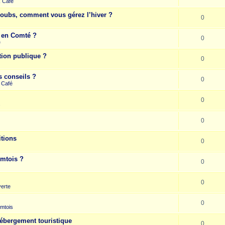
k Café
Doubs, comment vous gérez l’hiver ?
0
e en Comté ?
0
e
tion publique ?
0
s conseils ?
0
 Café
0
s
0
itions
0
omtois ?
0
0
erte
0
mtois
hébergement touristique
0