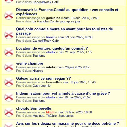
Posté dans
Cancoill'Rock Café
Découvrir la Franche-Comté au quotidien : vos conseils et
expériences
Dernier message par
geraldine
«
sam. 13 déc. 2025, 21:50
Posté dans
La Franche-Comté, jour après jour
Quel coin comtois metre en avant pour les touristes de
passage
Dernier message par
lionel
«
sam. 29 nov. 2025, 18:33
Posté dans
Cancoill'Rock Café
Location de voiture, quelqu’un connaît ?
Dernier message par
obelix
«
dim. 21 sept. 2025, 1:15
Posté dans
Tourisme
vieille chambre
Dernier message par
mtobi
«
ven. 20 juin 2025, 8:12
Posté dans
Histoire
Gâteau au riz version vegan ??
Dernier message par
kazouille
«
mar. 03 juin 2025, 15:46
Posté dans
Gastronomie
Indemnisation pour vol annulé à cause d’une grève ?
Dernier message par
obelix
«
lun. 19 mai 2025, 23:52
Posté dans
Tourisme
chorale Sombevelle
Dernier message par
Mitch
«
mer. 05 févr. 2025, 18:58
Posté dans
Musique, Théâtre, Spectacles
Avis sur les rideaux en macramé pour une déco bohème ?