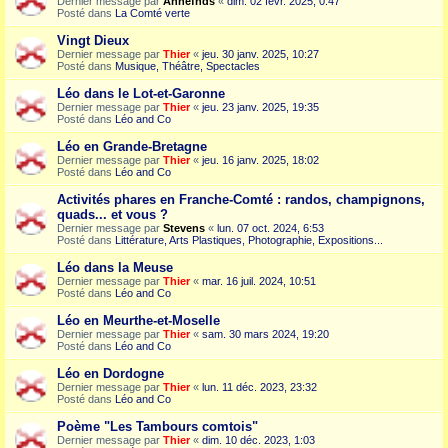
Dernier message par
Annefnds
«
dim. 02 févr. 2025, 0:47
Posté dans
La Comté verte
Vingt Dieux
Dernier message par
Thier
«
jeu. 30 janv. 2025, 10:27
Posté dans
Musique, Théâtre, Spectacles
Léo dans le Lot-et-Garonne
Dernier message par
Thier
«
jeu. 23 janv. 2025, 19:35
Posté dans
Léo and Co
Léo en Grande-Bretagne
Dernier message par
Thier
«
jeu. 16 janv. 2025, 18:02
Posté dans
Léo and Co
Activités phares en Franche-Comté : randos, champignons,
quads... et vous ?
Dernier message par
Stevens
«
lun. 07 oct. 2024, 6:53
Posté dans
Littérature, Arts Plastiques, Photographie, Expositions...
Léo dans la Meuse
Dernier message par
Thier
«
mar. 16 juil. 2024, 10:51
Posté dans
Léo and Co
Léo en Meurthe-et-Moselle
Dernier message par
Thier
«
sam. 30 mars 2024, 19:20
Posté dans
Léo and Co
Léo en Dordogne
Dernier message par
Thier
«
lun. 11 déc. 2023, 23:32
Posté dans
Léo and Co
Poème "Les Tambours comtois"
Dernier message par
Thier
«
dim. 10 déc. 2023, 1:03