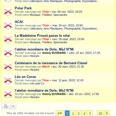
Posté dans
Littérature, Arts Plastiques, Photographie, Expositions...
Polar Park
Dernier message par
Thier
«
lun. 06 nov. 2023, 19:03
Posté dans
Musique, Théâtre, Spectacles
ACAI
Dernier message par
Thier
«
mar. 24 oct. 2023, 10:59
Posté dans
Littérature, Arts Plastiques, Photographie, Expositions...
La Madeleine Proust passe le relai
Dernier message par
Thier
«
ven. 29 sept. 2023, 23:56
Posté dans
Musique, Théâtre, Spectacles
l'atelier monétaire de Dole, MàJ N°98
Dernier message par
thierry EUVRARD
«
sam. 22 avr. 2023, 17:29
Posté dans
Histoire
Centenaire de la naissance de Bernard Clavel
Dernier message par
Mitch
«
jeu. 30 mars 2023, 21:30
Posté dans
Histoire
Léo en Corse
Dernier message par
Thier
«
mer. 11 janv. 2023, 12:43
Posté dans
Léo and Co
l'atelier monétaire de Dole, MàJ N°96
Dernier message par
thierry EUVRARD
«
dim. 23 oct. 2022, 17:56
Posté dans
Histoire
Page
1
sur
20
1
2
3
4
5
20
Sui
Plus de 1000 résultats ont été trouvés
…