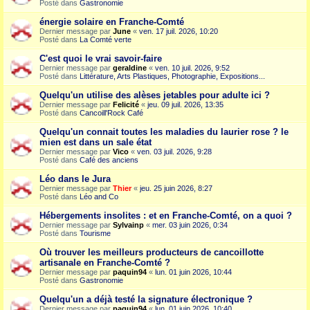
Posté dans
Gastronomie
énergie solaire en Franche-Comté
Dernier message par
June
«
ven. 17 juil. 2026, 10:20
Posté dans
La Comté verte
C'est quoi le vrai savoir-faire
Dernier message par
geraldine
«
ven. 10 juil. 2026, 9:52
Posté dans
Littérature, Arts Plastiques, Photographie, Expositions...
Quelqu'un utilise des alèses jetables pour adulte ici ?
Dernier message par
Felicité
«
jeu. 09 juil. 2026, 13:35
Posté dans
Cancoill'Rock Café
Quelqu'un connait toutes les maladies du laurier rose ? le
mien est dans un sale état
Dernier message par
Vico
«
ven. 03 juil. 2026, 9:28
Posté dans
Café des anciens
Léo dans le Jura
Dernier message par
Thier
«
jeu. 25 juin 2026, 8:27
Posté dans
Léo and Co
Hébergements insolites : et en Franche-Comté, on a quoi ?
Dernier message par
Sylvainp
«
mer. 03 juin 2026, 0:34
Posté dans
Tourisme
Où trouver les meilleurs producteurs de cancoillotte
artisanale en Franche-Comté ?
Dernier message par
paquin94
«
lun. 01 juin 2026, 10:44
Posté dans
Gastronomie
Quelqu'un a déjà testé la signature électronique ?
Dernier message par
paquin94
«
lun. 01 juin 2026, 10:40