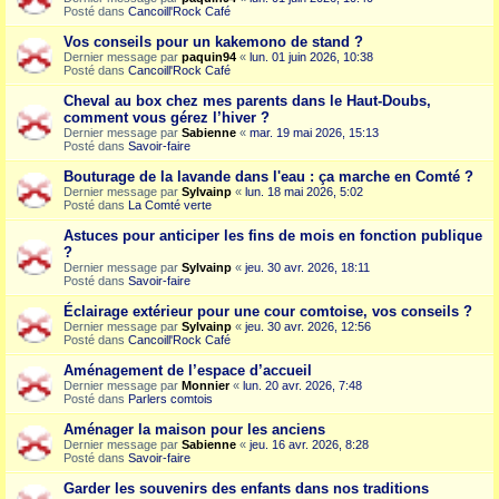
Posté dans
Cancoill'Rock Café
Vos conseils pour un kakemono de stand ?
Dernier message par
paquin94
«
lun. 01 juin 2026, 10:38
Posté dans
Cancoill'Rock Café
Cheval au box chez mes parents dans le Haut-Doubs,
comment vous gérez l’hiver ?
Dernier message par
Sabienne
«
mar. 19 mai 2026, 15:13
Posté dans
Savoir-faire
Bouturage de la lavande dans l'eau : ça marche en Comté ?
Dernier message par
Sylvainp
«
lun. 18 mai 2026, 5:02
Posté dans
La Comté verte
Astuces pour anticiper les fins de mois en fonction publique
?
Dernier message par
Sylvainp
«
jeu. 30 avr. 2026, 18:11
Posté dans
Savoir-faire
Éclairage extérieur pour une cour comtoise, vos conseils ?
Dernier message par
Sylvainp
«
jeu. 30 avr. 2026, 12:56
Posté dans
Cancoill'Rock Café
Aménagement de l’espace d’accueil
Dernier message par
Monnier
«
lun. 20 avr. 2026, 7:48
Posté dans
Parlers comtois
Aménager la maison pour les anciens
Dernier message par
Sabienne
«
jeu. 16 avr. 2026, 8:28
Posté dans
Savoir-faire
Garder les souvenirs des enfants dans nos traditions