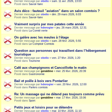
Dernier message par
obelix
«
sam. 11 avr. 2026, 13:03
Posté dans
Savoir-faire
Avis déco : fauteuil "aviation" dans un salon comtois ?
Dernier message par
obelix
«
dim. 29 mars 2026, 6:03
Posté dans
Savoir-faire
Vraiment surpris par mes patates cette année
Dernier message par
hderogier
«
jeu. 26 mars 2026, 12:31
Posté dans
La Comté verte
On galère avec les meules à l'étage
Dernier message par
obelix
«
sam. 28 févr. 2026, 5:55
Posté dans
Le Comptoir Comtois
Question aux personnes qui travaillent dans l’hébergement
touristique
Dernier message par
obelix
«
ven. 27 févr. 2026, 1:20
Posté dans
Tourisme
Café aux champignons et Cancoillotte le matin
Dernier message par
geraldine
«
mer. 25 févr. 2026, 20:39
Posté dans
Gastronomie
Bail et poêle à bois vers Pontarlier
Dernier message par
hderogier
«
ven. 20 févr. 2026, 12:00
Posté dans
Parlers comtois
Re: Un massage qui ne détend pas toujours comme prévu
Dernier message par
geraldine
«
mar. 17 févr. 2026, 15:06
Posté dans
Sport
Petits jeux et loisirs pour se détendre
Dernier message par
obelix
«
mar. 10 févr. 2026, 11:10