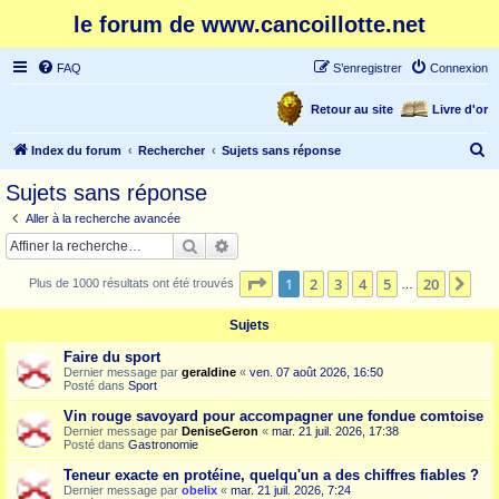
le forum de www.cancoillotte.net
FAQ
S’enregistrer
Connexion
Retour au site
Livre d'or
R
Index du forum
Rechercher
Sujets sans réponse
e
Sujets sans réponse
c
Aller à la recherche avancée
h
Rechercher
Recherche avancée
e
Page
1
sur
20
1
2
3
4
5
20
Sui
Plus de 1000 résultats ont été trouvés
r
…
c
Sujets
h
Faire du sport
e
Dernier message par
geraldine
«
ven. 07 août 2026, 16:50
Posté dans
Sport
r
Vin rouge savoyard pour accompagner une fondue comtoise
Dernier message par
DeniseGeron
«
mar. 21 juil. 2026, 17:38
Posté dans
Gastronomie
Teneur exacte en protéine, quelqu'un a des chiffres fiables ?
Dernier message par
obelix
«
mar. 21 juil. 2026, 7:24