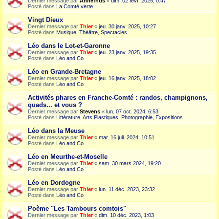
Dernier message par
Annefnds
«
dim. 02 févr. 2025, 0:47
Posté dans
La Comté verte
Vingt Dieux
Dernier message par
Thier
«
jeu. 30 janv. 2025, 10:27
Posté dans
Musique, Théâtre, Spectacles
Léo dans le Lot-et-Garonne
Dernier message par
Thier
«
jeu. 23 janv. 2025, 19:35
Posté dans
Léo and Co
Léo en Grande-Bretagne
Dernier message par
Thier
«
jeu. 16 janv. 2025, 18:02
Posté dans
Léo and Co
Activités phares en Franche-Comté : randos, champignons,
quads... et vous ?
Dernier message par
Stevens
«
lun. 07 oct. 2024, 6:53
Posté dans
Littérature, Arts Plastiques, Photographie, Expositions...
Léo dans la Meuse
Dernier message par
Thier
«
mar. 16 juil. 2024, 10:51
Posté dans
Léo and Co
Léo en Meurthe-et-Moselle
Dernier message par
Thier
«
sam. 30 mars 2024, 19:20
Posté dans
Léo and Co
Léo en Dordogne
Dernier message par
Thier
«
lun. 11 déc. 2023, 23:32
Posté dans
Léo and Co
Poème "Les Tambours comtois"
Dernier message par
Thier
«
dim. 10 déc. 2023, 1:03