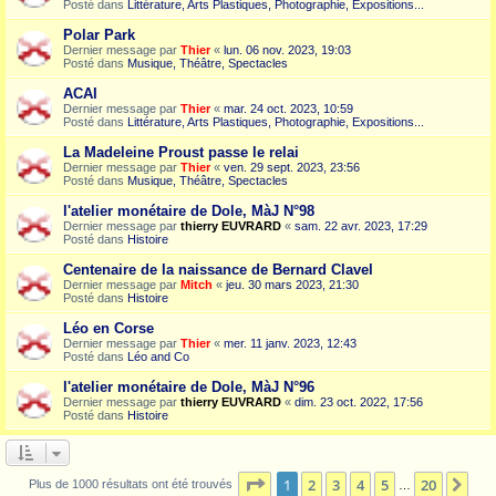
Posté dans
Littérature, Arts Plastiques, Photographie, Expositions...
Polar Park
Dernier message par
Thier
«
lun. 06 nov. 2023, 19:03
Posté dans
Musique, Théâtre, Spectacles
ACAI
Dernier message par
Thier
«
mar. 24 oct. 2023, 10:59
Posté dans
Littérature, Arts Plastiques, Photographie, Expositions...
La Madeleine Proust passe le relai
Dernier message par
Thier
«
ven. 29 sept. 2023, 23:56
Posté dans
Musique, Théâtre, Spectacles
l'atelier monétaire de Dole, MàJ N°98
Dernier message par
thierry EUVRARD
«
sam. 22 avr. 2023, 17:29
Posté dans
Histoire
Centenaire de la naissance de Bernard Clavel
Dernier message par
Mitch
«
jeu. 30 mars 2023, 21:30
Posté dans
Histoire
Léo en Corse
Dernier message par
Thier
«
mer. 11 janv. 2023, 12:43
Posté dans
Léo and Co
l'atelier monétaire de Dole, MàJ N°96
Dernier message par
thierry EUVRARD
«
dim. 23 oct. 2022, 17:56
Posté dans
Histoire
Page
1
sur
20
1
2
3
4
5
20
Sui
Plus de 1000 résultats ont été trouvés
…