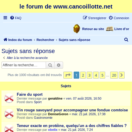
le forum de www.cancoillotte.net
FAQ
S’enregistrer
Connexion
Retour au site
Livre d'or
R
Index du forum
Rechercher
Sujets sans réponse
e
Sujets sans réponse
c
Aller à la recherche avancée
h
Rechercher
Recherche avancée
e
Page
1
sur
20
1
2
3
4
5
20
Sui
Plus de 1000 résultats ont été trouvés
r
…
c
Sujets
h
Faire du sport
e
Dernier message par
geraldine
«
ven. 07 août 2026, 16:50
Posté dans
Sport
r
Vin rouge savoyard pour accompagner une fondue comtoise
Dernier message par
DeniseGeron
«
mar. 21 juil. 2026, 17:38
Posté dans
Gastronomie
Teneur exacte en protéine, quelqu'un a des chiffres fiables ?
Dernier message par
obelix
«
mar. 21 juil. 2026, 7:24