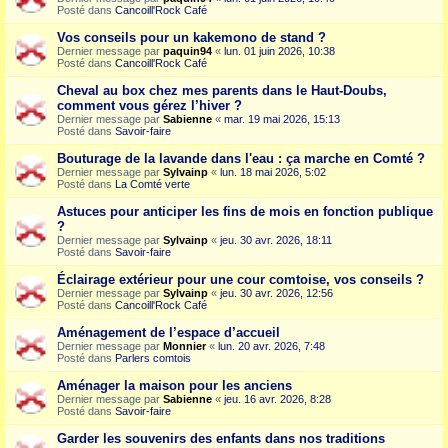
Posté dans
Cancoill'Rock Café
Vos conseils pour un kakemono de stand ?
Dernier message par
paquin94
«
lun. 01 juin 2026, 10:38
Posté dans
Cancoill'Rock Café
Cheval au box chez mes parents dans le Haut-Doubs,
comment vous gérez l’hiver ?
Dernier message par
Sabienne
«
mar. 19 mai 2026, 15:13
Posté dans
Savoir-faire
Bouturage de la lavande dans l'eau : ça marche en Comté ?
Dernier message par
Sylvainp
«
lun. 18 mai 2026, 5:02
Posté dans
La Comté verte
Astuces pour anticiper les fins de mois en fonction publique
?
Dernier message par
Sylvainp
«
jeu. 30 avr. 2026, 18:11
Posté dans
Savoir-faire
Éclairage extérieur pour une cour comtoise, vos conseils ?
Dernier message par
Sylvainp
«
jeu. 30 avr. 2026, 12:56
Posté dans
Cancoill'Rock Café
Aménagement de l’espace d’accueil
Dernier message par
Monnier
«
lun. 20 avr. 2026, 7:48
Posté dans
Parlers comtois
Aménager la maison pour les anciens
Dernier message par
Sabienne
«
jeu. 16 avr. 2026, 8:28
Posté dans
Savoir-faire
Garder les souvenirs des enfants dans nos traditions