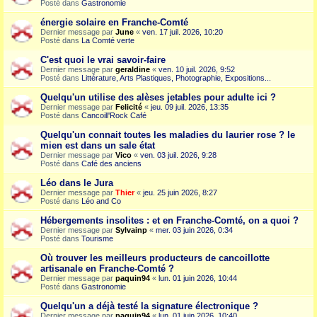
Posté dans
Gastronomie
énergie solaire en Franche-Comté
Dernier message par
June
«
ven. 17 juil. 2026, 10:20
Posté dans
La Comté verte
C'est quoi le vrai savoir-faire
Dernier message par
geraldine
«
ven. 10 juil. 2026, 9:52
Posté dans
Littérature, Arts Plastiques, Photographie, Expositions...
Quelqu'un utilise des alèses jetables pour adulte ici ?
Dernier message par
Felicité
«
jeu. 09 juil. 2026, 13:35
Posté dans
Cancoill'Rock Café
Quelqu'un connait toutes les maladies du laurier rose ? le
mien est dans un sale état
Dernier message par
Vico
«
ven. 03 juil. 2026, 9:28
Posté dans
Café des anciens
Léo dans le Jura
Dernier message par
Thier
«
jeu. 25 juin 2026, 8:27
Posté dans
Léo and Co
Hébergements insolites : et en Franche-Comté, on a quoi ?
Dernier message par
Sylvainp
«
mer. 03 juin 2026, 0:34
Posté dans
Tourisme
Où trouver les meilleurs producteurs de cancoillotte
artisanale en Franche-Comté ?
Dernier message par
paquin94
«
lun. 01 juin 2026, 10:44
Posté dans
Gastronomie
Quelqu'un a déjà testé la signature électronique ?
Dernier message par
paquin94
«
lun. 01 juin 2026, 10:40