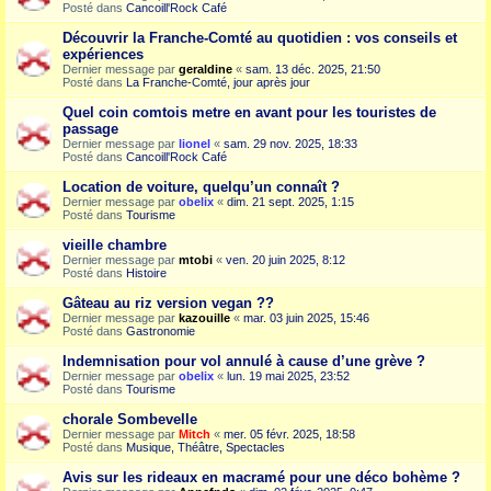
Posté dans
Cancoill'Rock Café
Découvrir la Franche-Comté au quotidien : vos conseils et
expériences
Dernier message par
geraldine
«
sam. 13 déc. 2025, 21:50
Posté dans
La Franche-Comté, jour après jour
Quel coin comtois metre en avant pour les touristes de
passage
Dernier message par
lionel
«
sam. 29 nov. 2025, 18:33
Posté dans
Cancoill'Rock Café
Location de voiture, quelqu’un connaît ?
Dernier message par
obelix
«
dim. 21 sept. 2025, 1:15
Posté dans
Tourisme
vieille chambre
Dernier message par
mtobi
«
ven. 20 juin 2025, 8:12
Posté dans
Histoire
Gâteau au riz version vegan ??
Dernier message par
kazouille
«
mar. 03 juin 2025, 15:46
Posté dans
Gastronomie
Indemnisation pour vol annulé à cause d’une grève ?
Dernier message par
obelix
«
lun. 19 mai 2025, 23:52
Posté dans
Tourisme
chorale Sombevelle
Dernier message par
Mitch
«
mer. 05 févr. 2025, 18:58
Posté dans
Musique, Théâtre, Spectacles
Avis sur les rideaux en macramé pour une déco bohème ?