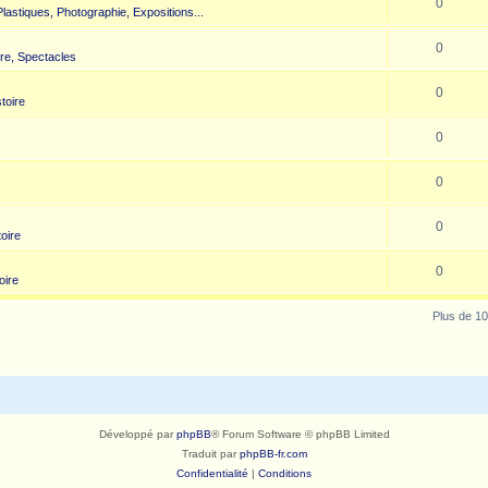
0
 Plastiques, Photographie, Expositions...
0
re, Spectacles
0
toire
0
0
0
toire
0
oire
Plus de 10
Développé par
phpBB
® Forum Software © phpBB Limited
Traduit par
phpBB-fr.com
Confidentialité
|
Conditions