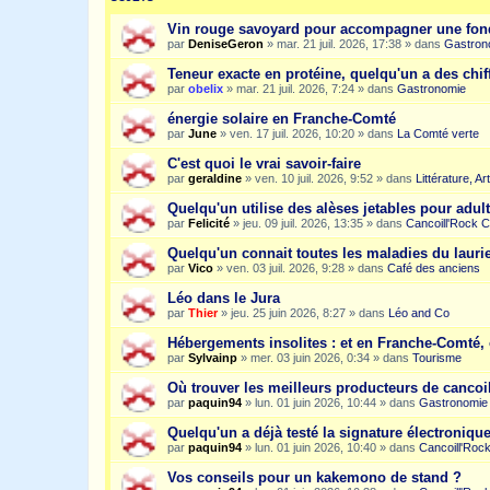
Vin rouge savoyard pour accompagner une fon
par
DeniseGeron
»
mar. 21 juil. 2026, 17:38
» dans
Gastron
Teneur exacte en protéine, quelqu'un a des chiff
par
obelix
»
mar. 21 juil. 2026, 7:24
» dans
Gastronomie
énergie solaire en Franche-Comté
par
June
»
ven. 17 juil. 2026, 10:20
» dans
La Comté verte
C'est quoi le vrai savoir-faire
par
geraldine
»
ven. 10 juil. 2026, 9:52
» dans
Littérature, A
Quelqu'un utilise des alèses jetables pour adult
par
Felicité
»
jeu. 09 juil. 2026, 13:35
» dans
Cancoill'Rock C
Quelqu'un connait toutes les maladies du laurie
par
Vico
»
ven. 03 juil. 2026, 9:28
» dans
Café des anciens
Léo dans le Jura
par
Thier
»
jeu. 25 juin 2026, 8:27
» dans
Léo and Co
Hébergements insolites : et en Franche-Comté, 
par
Sylvainp
»
mer. 03 juin 2026, 0:34
» dans
Tourisme
Où trouver les meilleurs producteurs de cancoi
par
paquin94
»
lun. 01 juin 2026, 10:44
» dans
Gastronomie
Quelqu'un a déjà testé la signature électroniqu
par
paquin94
»
lun. 01 juin 2026, 10:40
» dans
Cancoill'Roc
Vos conseils pour un kakemono de stand ?