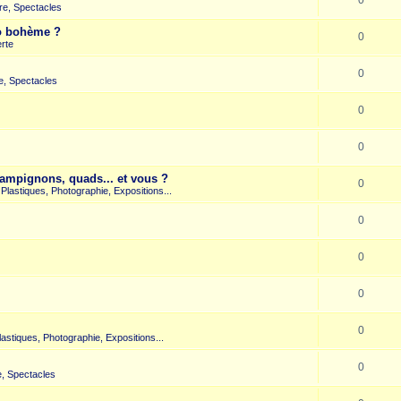
re, Spectacles
co bohème ?
0
rte
0
e, Spectacles
0
0
hampignons, quads... et vous ?
0
s Plastiques, Photographie, Expositions...
0
0
0
0
Plastiques, Photographie, Expositions...
0
, Spectacles