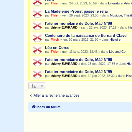
par
Thier
»
mar. 24 oct. 2023, 10:59
» dans
Littérature, Arts
La Madeleine Proust passe le relai
par
Thier
»
ven. 29 sept. 2023, 23:56
» dans
Musique, Théât
l'atelier monétaire de Dole, MàJ N°98
par
thierry EUVRARD
»
sam. 22 avr. 2023, 17:29
» dans
His
Centenaire de la naissance de Bernard Clavel
par
Mitch
»
jeu. 30 mars 2023, 21:30
» dans
Histoire
Léo en Corse
par
Thier
»
mer. 11 janv. 2023, 12:43
» dans
Léo and Co
l'atelier monétaire de Dole, MàJ N°96
par
thierry EUVRARD
»
dim. 23 oct. 2022, 17:56
» dans
His
l'atelier monétaire de Dole, MàJ N°95
par
thierry EUVRARD
»
dim. 19 juin 2022, 15:32
» dans
Hist
Aller à la recherche avancée
Index du forum