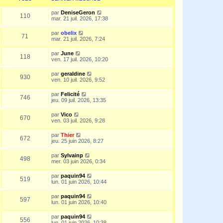
par
DeniseGeron
110
mar. 21 juil. 2026, 17:38
par
obelix
71
mar. 21 juil. 2026, 7:24
par
June
118
ven. 17 juil. 2026, 10:20
par
geraldine
930
ven. 10 juil. 2026, 9:52
par
Felicité
746
jeu. 09 juil. 2026, 13:35
par
Vico
670
ven. 03 juil. 2026, 9:28
par
Thier
672
jeu. 25 juin 2026, 8:27
par
Sylvainp
498
mer. 03 juin 2026, 0:34
par
paquin94
519
lun. 01 juin 2026, 10:44
par
paquin94
597
lun. 01 juin 2026, 10:40
par
paquin94
556
lun. 01 juin 2026, 10:38