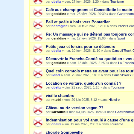
par
obelix
»
ven. 27 févr. 2026, 1:20
» dans
Tourisme
Café aux champignons et Cancoillotte le matin
par
geraldine
»
mer. 25 févr. 2026, 20:39
» dans
Gastronom
Bail et poêle à bois vers Pontarlier
par
hderogier
»
ven. 20 févr. 2026, 12:00
» dans
Parlers co
Re: Un massage qui ne détend pas toujours c
par
geraldine
»
mar. 17 févr. 2026, 15:06
» dans
Sport
Petits jeux et loisirs pour se détendre
par
obelix
»
mar. 10 févr. 2026, 11:10
» dans
Cancoill'Rock 
Découvrir la Franche-Comté au quotidien : vos 
par
geraldine
»
sam. 13 déc. 2025, 21:50
» dans
La Franche
Quel coin comtois metre en avant pour les tour
par
lionel
»
sam. 29 nov. 2025, 18:33
» dans
Cancoill'Rock 
Location de voiture, quelqu’un connaît ?
par
obelix
»
dim. 21 sept. 2025, 1:15
» dans
Tourisme
vieille chambre
par
mtobi
»
ven. 20 juin 2025, 8:12
» dans
Histoire
Gâteau au riz version vegan ??
par
kazouille
»
mar. 03 juin 2025, 15:46
» dans
Gastronomie
Indemnisation pour vol annulé à cause d’une g
par
obelix
»
lun. 19 mai 2025, 23:52
» dans
Tourisme
chorale Sombevelle