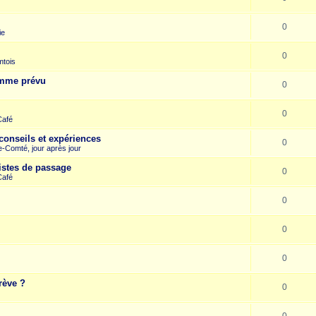
0
ie
0
mtois
omme prévu
0
0
Café
conseils et expériences
0
-Comté, jour après jour
istes de passage
0
Café
0
0
0
rève ?
0
0