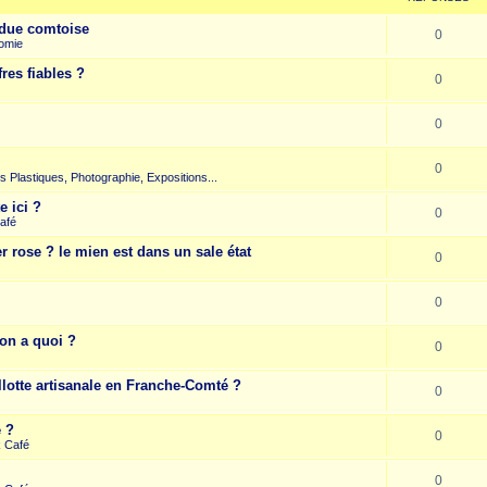
due comtoise
0
omie
res fiables ?
0
0
0
rts Plastiques, Photographie, Expositions...
e ici ?
0
afé
r rose ? le mien est dans un sale état
0
0
on a quoi ?
0
llotte artisanale en Franche-Comté ?
0
e ?
0
k Café
0