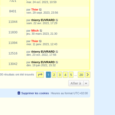
7321
mar. 24 oct. 2023, 10:59
par
Thier
8401
ven. 29 sept. 2023, 23:56
par
thierry EUVRARD
11044
sam. 22 avr. 2023, 17:29
par
Mitch
11830
jeu. 30 mars 2023, 21:30
par
Thier
11094
mer. 11 janv. 2023, 12:43
par
thierry EUVRARD
12516
dim. 23 oct. 2022, 17:56
par
thierry EUVRARD
13042
dim. 19 juin 2022, 15:32
Page
1
sur
20
1
2
3
4
5
20
Suivante
00 résultats ont été trouvés
…
Aller à
Supprimer les cookies
Heures au format
UTC+02:00