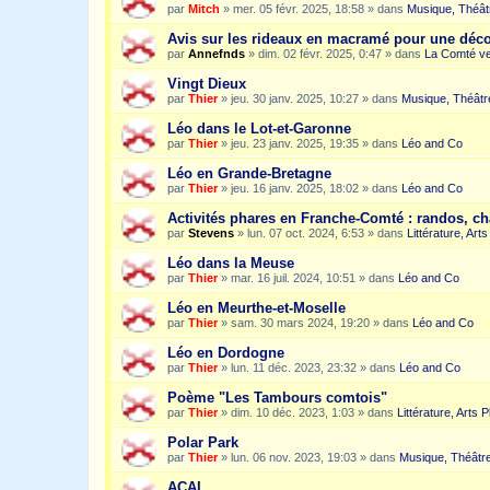
par
Mitch
»
mer. 05 févr. 2025, 18:58
» dans
Musique, Théât
Avis sur les rideaux en macramé pour une dé
par
Annefnds
»
dim. 02 févr. 2025, 0:47
» dans
La Comté ve
Vingt Dieux
par
Thier
»
jeu. 30 janv. 2025, 10:27
» dans
Musique, Théâtr
Léo dans le Lot-et-Garonne
par
Thier
»
jeu. 23 janv. 2025, 19:35
» dans
Léo and Co
Léo en Grande-Bretagne
par
Thier
»
jeu. 16 janv. 2025, 18:02
» dans
Léo and Co
Activités phares en Franche-Comté : randos, c
par
Stevens
»
lun. 07 oct. 2024, 6:53
» dans
Littérature, Art
Léo dans la Meuse
par
Thier
»
mar. 16 juil. 2024, 10:51
» dans
Léo and Co
Léo en Meurthe-et-Moselle
par
Thier
»
sam. 30 mars 2024, 19:20
» dans
Léo and Co
Léo en Dordogne
par
Thier
»
lun. 11 déc. 2023, 23:32
» dans
Léo and Co
Poème "Les Tambours comtois"
par
Thier
»
dim. 10 déc. 2023, 1:03
» dans
Littérature, Arts 
Polar Park
par
Thier
»
lun. 06 nov. 2023, 19:03
» dans
Musique, Théâtre
ACAI