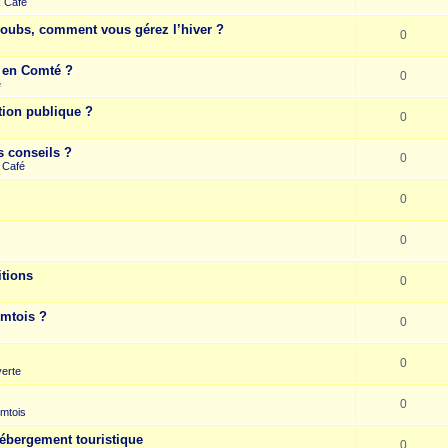
k Café
Doubs, comment vous gérez l’hiver ?
0
e en Comté ?
0
e
tion publique ?
0
s conseils ?
0
 Café
0
s
0
itions
0
omtois ?
0
0
erte
0
mtois
hébergement touristique
0