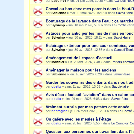
par
paquin94
»
lun. 01 juin 2026, 10:38
» dans
Cancoill'Roc
Cheval au box chez mes parents dans le Haut-
par
Sabienne
»
mar. 19 mai 2026, 15:13
» dans
Savoir-faire
Bouturage de la lavande dans l'eau : ça march
par
Sylvainp
»
lun. 18 mai 2026, 5:02
» dans
La Comté vert
Astuces pour anticiper les fins de mois en fonc
par
Sylvainp
»
jeu. 30 avr. 2026, 18:11
» dans
Savoir-faire
Éclairage extérieur pour une cour comtoise, vo
par
Sylvainp
»
jeu. 30 avr. 2026, 12:56
» dans
Cancoill'Rock
Aménagement de l’espace d’accueil
par
Monnier
»
lun. 20 avr. 2026, 7:48
» dans
Parlers comtoi
Aménager la maison pour les anciens
par
Sabienne
»
jeu. 16 avr. 2026, 8:28
» dans
Savoir-faire
Garder les souvenirs des enfants dans nos trad
par
obelix
»
sam. 11 avr. 2026, 13:03
» dans
Savoir-faire
Avis déco : fauteuil "aviation" dans un salon c
par
obelix
»
dim. 29 mars 2026, 6:03
» dans
Savoir-faire
Vraiment surpris par mes patates cette année
par
hderogier
»
jeu. 26 mars 2026, 12:31
» dans
La Comté v
On galère avec les meules à l'étage
par
obelix
»
sam. 28 févr. 2026, 5:55
» dans
Le Comptoir Co
Question aux personnes qui travaillent dans l’