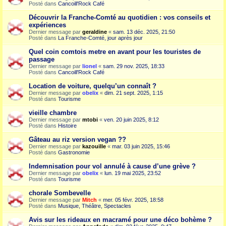
Posté dans
Cancoill'Rock Café
Découvrir la Franche-Comté au quotidien : vos conseils et
expériences
Dernier message par
geraldine
«
sam. 13 déc. 2025, 21:50
Posté dans
La Franche-Comté, jour après jour
Quel coin comtois metre en avant pour les touristes de
passage
Dernier message par
lionel
«
sam. 29 nov. 2025, 18:33
Posté dans
Cancoill'Rock Café
Location de voiture, quelqu’un connaît ?
Dernier message par
obelix
«
dim. 21 sept. 2025, 1:15
Posté dans
Tourisme
vieille chambre
Dernier message par
mtobi
«
ven. 20 juin 2025, 8:12
Posté dans
Histoire
Gâteau au riz version vegan ??
Dernier message par
kazouille
«
mar. 03 juin 2025, 15:46
Posté dans
Gastronomie
Indemnisation pour vol annulé à cause d’une grève ?
Dernier message par
obelix
«
lun. 19 mai 2025, 23:52
Posté dans
Tourisme
chorale Sombevelle
Dernier message par
Mitch
«
mer. 05 févr. 2025, 18:58
Posté dans
Musique, Théâtre, Spectacles
Avis sur les rideaux en macramé pour une déco bohème ?