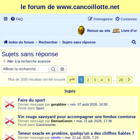
le forum de www.cancoillotte.net
FAQ
S’enregistrer
Connexion
Retour au site
Livre d'or
R
Index du forum
Rechercher
Sujets sans réponse
e
Sujets sans réponse
c
Aller à la recherche avancée
h
Rechercher
Recherche avancée
e
Page
1
sur
20
1
2
3
4
5
20
Sui
Plus de 1000 résultats ont été trouvés
r
…
c
Sujets
h
Faire du sport
e
Dernier message par
geraldine
«
ven. 07 août 2026, 16:50
Posté dans
Sport
r
Vin rouge savoyard pour accompagner une fondue comtoise
Dernier message par
DeniseGeron
«
mar. 21 juil. 2026, 17:38
Posté dans
Gastronomie
Teneur exacte en protéine, quelqu'un a des chiffres fiables ?
Dernier message par
obelix
«
mar. 21 juil. 2026, 7:24