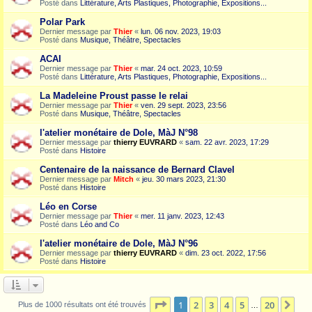
Posté dans
Littérature, Arts Plastiques, Photographie, Expositions...
Polar Park
Dernier message par
Thier
«
lun. 06 nov. 2023, 19:03
Posté dans
Musique, Théâtre, Spectacles
ACAI
Dernier message par
Thier
«
mar. 24 oct. 2023, 10:59
Posté dans
Littérature, Arts Plastiques, Photographie, Expositions...
La Madeleine Proust passe le relai
Dernier message par
Thier
«
ven. 29 sept. 2023, 23:56
Posté dans
Musique, Théâtre, Spectacles
l'atelier monétaire de Dole, MàJ N°98
Dernier message par
thierry EUVRARD
«
sam. 22 avr. 2023, 17:29
Posté dans
Histoire
Centenaire de la naissance de Bernard Clavel
Dernier message par
Mitch
«
jeu. 30 mars 2023, 21:30
Posté dans
Histoire
Léo en Corse
Dernier message par
Thier
«
mer. 11 janv. 2023, 12:43
Posté dans
Léo and Co
l'atelier monétaire de Dole, MàJ N°96
Dernier message par
thierry EUVRARD
«
dim. 23 oct. 2022, 17:56
Posté dans
Histoire
Page
1
sur
20
1
2
3
4
5
20
Sui
Plus de 1000 résultats ont été trouvés
…