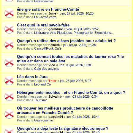
Posté dans
Gastronomie
énergie solaire en Franche-Comté
Dernier message par
June
«
ven. 17 juil. 2026, 10:20
Posté dans
La Comté verte
C'est quoi le vrai savoir-faire
Dernier message par
geraldine
«
ven. 10 juil. 2026, 9:52
Posté dans
Littérature, Arts Plastiques, Photographie, Expositions...
Quelqu'un utilise des alèses jetables pour adulte ici ?
Dernier message par
Felicité
«
jeu. 09 juil. 2026, 13:35
Posté dans
Cancoill'Rock Café
Quelqu'un connait toutes les maladies du laurier rose ? le
mien est dans un sale état
Dernier message par
Vico
«
ven. 03 juil. 2026, 9:28
Posté dans
Café des anciens
Léo dans le Jura
Dernier message par
Thier
«
jeu. 25 juin 2026, 8:27
Posté dans
Léo and Co
Hébergements insolites : et en Franche-Comté, on a quoi ?
Dernier message par
Sylvainp
«
mer. 03 juin 2026, 0:34
Posté dans
Tourisme
Où trouver les meilleurs producteurs de cancoillotte
artisanale en Franche-Comté ?
Dernier message par
paquin94
«
lun. 01 juin 2026, 10:44
Posté dans
Gastronomie
Quelqu'un a déjà testé la signature électronique ?
Dernier message par
paquin94
«
lun. 01 juin 2026, 10:40