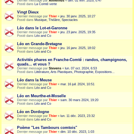
Dernier message par
Annefnds
«
dim. 02 févr. 2025, 0:47
Posté dans
La Comté verte
Vingt Dieux
Dernier message par
Thier
«
jeu. 30 janv. 2025, 10:27
Posté dans
Musique, Théâtre, Spectacles
Léo dans le Lot-et-Garonne
Dernier message par
Thier
«
jeu. 23 janv. 2025, 19:35
Posté dans
Léo and Co
Léo en Grande-Bretagne
Dernier message par
Thier
«
jeu. 16 janv. 2025, 18:02
Posté dans
Léo and Co
Activités phares en Franche-Comté : randos, champignons,
quads... et vous ?
Dernier message par
Stevens
«
lun. 07 oct. 2024, 6:53
Posté dans
Littérature, Arts Plastiques, Photographie, Expositions...
Léo dans la Meuse
Dernier message par
Thier
«
mar. 16 juil. 2024, 10:51
Posté dans
Léo and Co
Léo en Meurthe-et-Moselle
Dernier message par
Thier
«
sam. 30 mars 2024, 19:20
Posté dans
Léo and Co
Léo en Dordogne
Dernier message par
Thier
«
lun. 11 déc. 2023, 23:32
Posté dans
Léo and Co
Poème "Les Tambours comtois"
Dernier message par
Thier
«
dim. 10 déc. 2023, 1:03