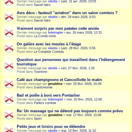
Dernier message par
obelix
«
sam. 11 avr. 2026, 13:03
Posté dans
Savoir-faire
Avis déco : fauteuil "aviation" dans un salon comtois ?
Dernier message par
obelix
«
dim. 29 mars 2026, 6:03
Posté dans
Savoir-faire
Vraiment surpris par mes patates cette année
Dernier message par
hderogier
«
jeu. 26 mars 2026, 12:31
Posté dans
La Comté verte
On galère avec les meules à l'étage
Dernier message par
obelix
«
sam. 28 févr. 2026, 5:55
Posté dans
Le Comptoir Comtois
Question aux personnes qui travaillent dans l’hébergement
touristique
Dernier message par
obelix
«
ven. 27 févr. 2026, 1:20
Posté dans
Tourisme
Café aux champignons et Cancoillotte le matin
Dernier message par
geraldine
«
mer. 25 févr. 2026, 20:39
Posté dans
Gastronomie
Bail et poêle à bois vers Pontarlier
Dernier message par
hderogier
«
ven. 20 févr. 2026, 12:00
Posté dans
Parlers comtois
Re: Un massage qui ne détend pas toujours comme prévu
Dernier message par
geraldine
«
mar. 17 févr. 2026, 15:06
Posté dans
Sport
Petits jeux et loisirs pour se détendre
Dernier message par
obelix
«
mar. 10 févr. 2026, 11:10