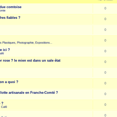
due comtoise
0
omie
res fiables ?
0
0
0
rts Plastiques, Photographie, Expositions...
e ici ?
0
afé
r rose ? le mien est dans un sale état
0
0
on a quoi ?
0
llotte artisanale en Franche-Comté ?
0
e ?
0
k Café
0