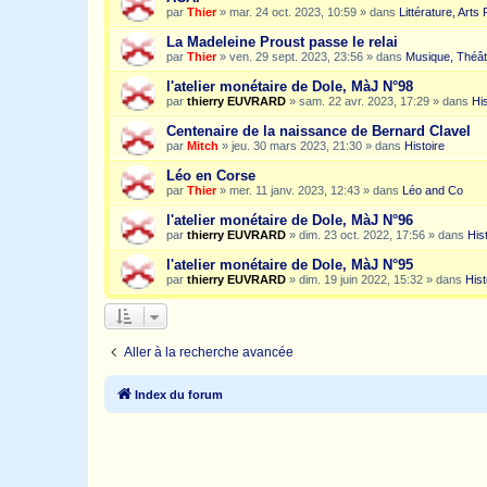
par
Thier
»
mar. 24 oct. 2023, 10:59
» dans
Littérature, Arts
La Madeleine Proust passe le relai
par
Thier
»
ven. 29 sept. 2023, 23:56
» dans
Musique, Théât
l'atelier monétaire de Dole, MàJ N°98
par
thierry EUVRARD
»
sam. 22 avr. 2023, 17:29
» dans
His
Centenaire de la naissance de Bernard Clavel
par
Mitch
»
jeu. 30 mars 2023, 21:30
» dans
Histoire
Léo en Corse
par
Thier
»
mer. 11 janv. 2023, 12:43
» dans
Léo and Co
l'atelier monétaire de Dole, MàJ N°96
par
thierry EUVRARD
»
dim. 23 oct. 2022, 17:56
» dans
His
l'atelier monétaire de Dole, MàJ N°95
par
thierry EUVRARD
»
dim. 19 juin 2022, 15:32
» dans
Hist
Aller à la recherche avancée
Index du forum