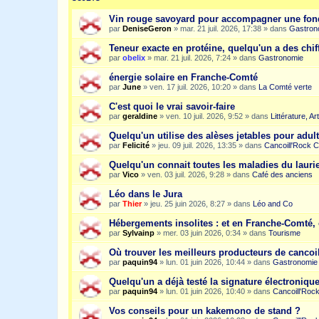
Vin rouge savoyard pour accompagner une fon
par
DeniseGeron
»
mar. 21 juil. 2026, 17:38
» dans
Gastron
Teneur exacte en protéine, quelqu'un a des chiff
par
obelix
»
mar. 21 juil. 2026, 7:24
» dans
Gastronomie
énergie solaire en Franche-Comté
par
June
»
ven. 17 juil. 2026, 10:20
» dans
La Comté verte
C'est quoi le vrai savoir-faire
par
geraldine
»
ven. 10 juil. 2026, 9:52
» dans
Littérature, A
Quelqu'un utilise des alèses jetables pour adult
par
Felicité
»
jeu. 09 juil. 2026, 13:35
» dans
Cancoill'Rock C
Quelqu'un connait toutes les maladies du laurie
par
Vico
»
ven. 03 juil. 2026, 9:28
» dans
Café des anciens
Léo dans le Jura
par
Thier
»
jeu. 25 juin 2026, 8:27
» dans
Léo and Co
Hébergements insolites : et en Franche-Comté, 
par
Sylvainp
»
mer. 03 juin 2026, 0:34
» dans
Tourisme
Où trouver les meilleurs producteurs de cancoi
par
paquin94
»
lun. 01 juin 2026, 10:44
» dans
Gastronomie
Quelqu'un a déjà testé la signature électroniqu
par
paquin94
»
lun. 01 juin 2026, 10:40
» dans
Cancoill'Roc
Vos conseils pour un kakemono de stand ?