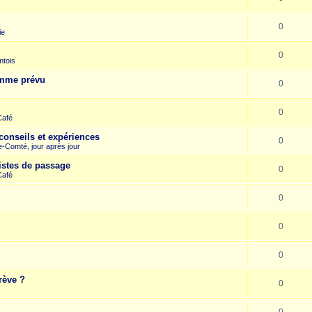
0
ie
0
mtois
omme prévu
0
0
Café
conseils et expériences
0
-Comté, jour après jour
istes de passage
0
Café
0
0
0
rève ?
0
0