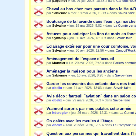
par
paquin94
»
lun. 01 juin 2026, 10:38
» dans
Cancoill'Roc
Cheval au box chez mes parents dans le Haut-
par
Sabienne
»
mar. 19 mai 2026, 15:13
» dans
Savoir-faire
Bouturage de la lavande dans l'eau : ça march
par
Sylvainp
»
lun. 18 mai 2026, 5:02
» dans
La Comté vert
Astuces pour anticiper les fins de mois en fonc
par
Sylvainp
»
jeu. 30 avr. 2026, 18:11
» dans
Savoir-faire
Éclairage extérieur pour une cour comtoise, vo
par
Sylvainp
»
jeu. 30 avr. 2026, 12:56
» dans
Cancoill'Rock
Aménagement de l’espace d’accueil
par
Monnier
»
lun. 20 avr. 2026, 7:48
» dans
Parlers comtoi
Aménager la maison pour les anciens
par
Sabienne
»
jeu. 16 avr. 2026, 8:28
» dans
Savoir-faire
Garder les souvenirs des enfants dans nos trad
par
obelix
»
sam. 11 avr. 2026, 13:03
» dans
Savoir-faire
Avis déco : fauteuil "aviation" dans un salon c
par
obelix
»
dim. 29 mars 2026, 6:03
» dans
Savoir-faire
Vraiment surpris par mes patates cette année
par
hderogier
»
jeu. 26 mars 2026, 12:31
» dans
La Comté v
On galère avec les meules à l'étage
par
obelix
»
sam. 28 févr. 2026, 5:55
» dans
Le Comptoir Co
Question aux personnes qui travaillent dans l’