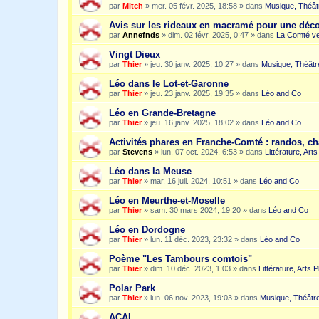
par
Mitch
»
mer. 05 févr. 2025, 18:58
» dans
Musique, Théât
Avis sur les rideaux en macramé pour une dé
par
Annefnds
»
dim. 02 févr. 2025, 0:47
» dans
La Comté ve
Vingt Dieux
par
Thier
»
jeu. 30 janv. 2025, 10:27
» dans
Musique, Théâtr
Léo dans le Lot-et-Garonne
par
Thier
»
jeu. 23 janv. 2025, 19:35
» dans
Léo and Co
Léo en Grande-Bretagne
par
Thier
»
jeu. 16 janv. 2025, 18:02
» dans
Léo and Co
Activités phares en Franche-Comté : randos, c
par
Stevens
»
lun. 07 oct. 2024, 6:53
» dans
Littérature, Art
Léo dans la Meuse
par
Thier
»
mar. 16 juil. 2024, 10:51
» dans
Léo and Co
Léo en Meurthe-et-Moselle
par
Thier
»
sam. 30 mars 2024, 19:20
» dans
Léo and Co
Léo en Dordogne
par
Thier
»
lun. 11 déc. 2023, 23:32
» dans
Léo and Co
Poème "Les Tambours comtois"
par
Thier
»
dim. 10 déc. 2023, 1:03
» dans
Littérature, Arts 
Polar Park
par
Thier
»
lun. 06 nov. 2023, 19:03
» dans
Musique, Théâtre
ACAI