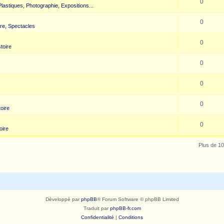
0
 Plastiques, Photographie, Expositions...
0
re, Spectacles
0
toire
0
0
0
toire
0
oire
Plus de 10
Développé par
phpBB
® Forum Software © phpBB Limited
Traduit par
phpBB-fr.com
Confidentialité
|
Conditions