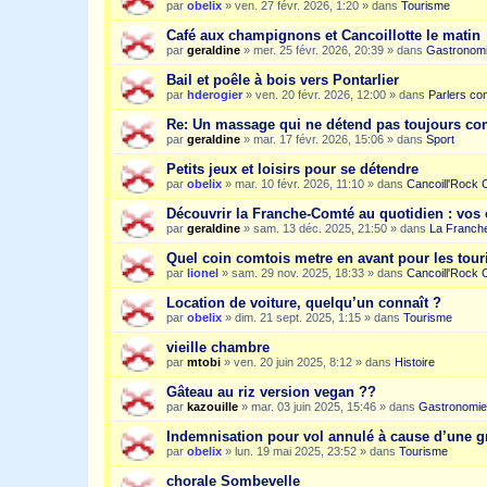
par
obelix
»
ven. 27 févr. 2026, 1:20
» dans
Tourisme
Café aux champignons et Cancoillotte le matin
par
geraldine
»
mer. 25 févr. 2026, 20:39
» dans
Gastronom
Bail et poêle à bois vers Pontarlier
par
hderogier
»
ven. 20 févr. 2026, 12:00
» dans
Parlers co
Re: Un massage qui ne détend pas toujours c
par
geraldine
»
mar. 17 févr. 2026, 15:06
» dans
Sport
Petits jeux et loisirs pour se détendre
par
obelix
»
mar. 10 févr. 2026, 11:10
» dans
Cancoill'Rock 
Découvrir la Franche-Comté au quotidien : vos 
par
geraldine
»
sam. 13 déc. 2025, 21:50
» dans
La Franche
Quel coin comtois metre en avant pour les tour
par
lionel
»
sam. 29 nov. 2025, 18:33
» dans
Cancoill'Rock 
Location de voiture, quelqu’un connaît ?
par
obelix
»
dim. 21 sept. 2025, 1:15
» dans
Tourisme
vieille chambre
par
mtobi
»
ven. 20 juin 2025, 8:12
» dans
Histoire
Gâteau au riz version vegan ??
par
kazouille
»
mar. 03 juin 2025, 15:46
» dans
Gastronomie
Indemnisation pour vol annulé à cause d’une g
par
obelix
»
lun. 19 mai 2025, 23:52
» dans
Tourisme
chorale Sombevelle