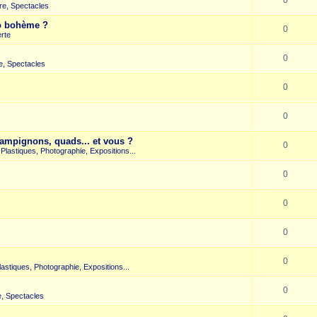
re, Spectacles
co bohème ?
0
rte
0
e, Spectacles
0
0
hampignons, quads... et vous ?
0
s Plastiques, Photographie, Expositions...
0
0
0
0
Plastiques, Photographie, Expositions...
0
, Spectacles