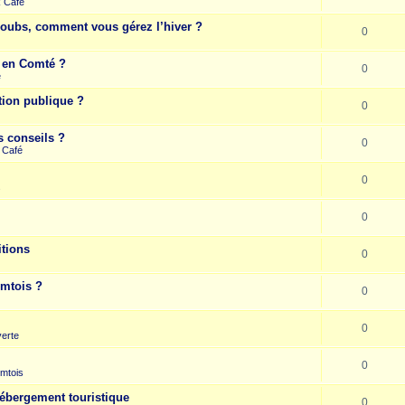
k Café
Doubs, comment vous gérez l’hiver ?
0
e en Comté ?
0
e
tion publique ?
0
s conseils ?
0
 Café
0
s
0
itions
0
omtois ?
0
0
erte
0
mtois
hébergement touristique
0