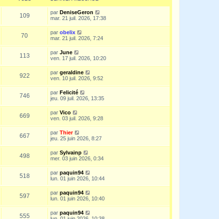
par
DeniseGeron
109
mar. 21 juil. 2026, 17:38
par
obelix
70
mar. 21 juil. 2026, 7:24
par
June
113
ven. 17 juil. 2026, 10:20
par
geraldine
922
ven. 10 juil. 2026, 9:52
par
Felicité
746
jeu. 09 juil. 2026, 13:35
par
Vico
669
ven. 03 juil. 2026, 9:28
par
Thier
667
jeu. 25 juin 2026, 8:27
par
Sylvainp
498
mer. 03 juin 2026, 0:34
par
paquin94
518
lun. 01 juin 2026, 10:44
par
paquin94
597
lun. 01 juin 2026, 10:40
par
paquin94
555
lun. 01 juin 2026, 10:38