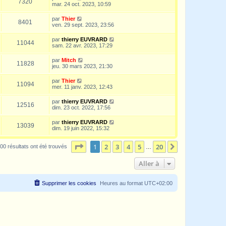
7320
mar. 24 oct. 2023, 10:59
par
Thier
8401
ven. 29 sept. 2023, 23:56
par
thierry EUVRARD
11044
sam. 22 avr. 2023, 17:29
par
Mitch
11828
jeu. 30 mars 2023, 21:30
par
Thier
11094
mer. 11 janv. 2023, 12:43
par
thierry EUVRARD
12516
dim. 23 oct. 2022, 17:56
par
thierry EUVRARD
13039
dim. 19 juin 2022, 15:32
Page
1
sur
20
1
2
3
4
5
20
Suivante
00 résultats ont été trouvés
…
Aller à
Supprimer les cookies
Heures au format
UTC+02:00