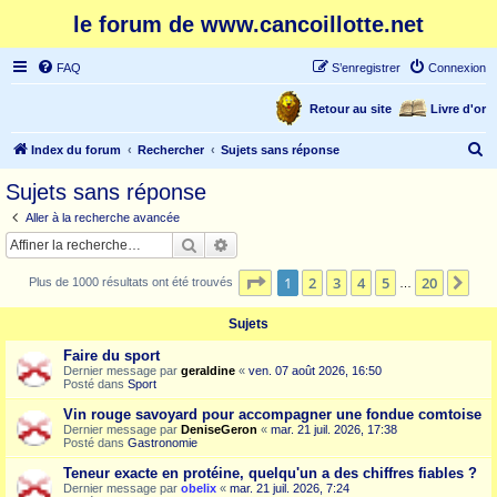
le forum de www.cancoillotte.net
FAQ
S’enregistrer
Connexion
Retour au site
Livre d'or
R
Index du forum
Rechercher
Sujets sans réponse
e
Sujets sans réponse
c
Aller à la recherche avancée
h
Rechercher
Recherche avancée
e
Page
1
sur
20
1
2
3
4
5
20
Sui
Plus de 1000 résultats ont été trouvés
r
…
c
Sujets
h
Faire du sport
e
Dernier message par
geraldine
«
ven. 07 août 2026, 16:50
Posté dans
Sport
r
Vin rouge savoyard pour accompagner une fondue comtoise
Dernier message par
DeniseGeron
«
mar. 21 juil. 2026, 17:38
Posté dans
Gastronomie
Teneur exacte en protéine, quelqu'un a des chiffres fiables ?
Dernier message par
obelix
«
mar. 21 juil. 2026, 7:24