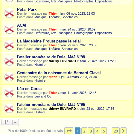
Posté dans
Littérature, Arts Plastiques, Photographie, Expositions...
Polar Park
Dernier message par
Thier
«
lun. 06 nov. 2023, 19:03
Posté dans
Musique, Théâtre, Spectacles
ACAI
Dernier message par
Thier
«
mar. 24 oct. 2023, 10:59
Posté dans
Littérature, Arts Plastiques, Photographie, Expositions...
La Madeleine Proust passe le relai
Dernier message par
Thier
«
ven. 29 sept. 2023, 23:56
Posté dans
Musique, Théâtre, Spectacles
l'atelier monétaire de Dole, MàJ N°98
Dernier message par
thierry EUVRARD
«
sam. 22 avr. 2023, 17:29
Posté dans
Histoire
Centenaire de la naissance de Bernard Clavel
Dernier message par
Mitch
«
jeu. 30 mars 2023, 21:30
Posté dans
Histoire
Léo en Corse
Dernier message par
Thier
«
mer. 11 janv. 2023, 12:43
Posté dans
Léo and Co
l'atelier monétaire de Dole, MàJ N°96
Dernier message par
thierry EUVRARD
«
dim. 23 oct. 2022, 17:56
Posté dans
Histoire
Page
1
sur
20
1
2
3
4
5
20
Sui
Plus de 1000 résultats ont été trouvés
…