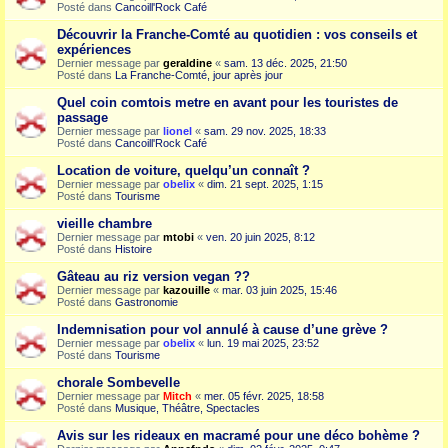
Posté dans
Cancoill'Rock Café
Découvrir la Franche-Comté au quotidien : vos conseils et
expériences
Dernier message par
geraldine
«
sam. 13 déc. 2025, 21:50
Posté dans
La Franche-Comté, jour après jour
Quel coin comtois metre en avant pour les touristes de
passage
Dernier message par
lionel
«
sam. 29 nov. 2025, 18:33
Posté dans
Cancoill'Rock Café
Location de voiture, quelqu’un connaît ?
Dernier message par
obelix
«
dim. 21 sept. 2025, 1:15
Posté dans
Tourisme
vieille chambre
Dernier message par
mtobi
«
ven. 20 juin 2025, 8:12
Posté dans
Histoire
Gâteau au riz version vegan ??
Dernier message par
kazouille
«
mar. 03 juin 2025, 15:46
Posté dans
Gastronomie
Indemnisation pour vol annulé à cause d’une grève ?
Dernier message par
obelix
«
lun. 19 mai 2025, 23:52
Posté dans
Tourisme
chorale Sombevelle
Dernier message par
Mitch
«
mer. 05 févr. 2025, 18:58
Posté dans
Musique, Théâtre, Spectacles
Avis sur les rideaux en macramé pour une déco bohème ?