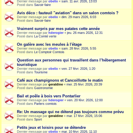
Dernier message par
obelix
«
sam. 11 avr. 2026, 13:03
Posté dans
Savoir-faire
Avis déco : fauteuil "aviation" dans un salon comtois ?
Dernier message par
obelix
«
dim. 29 mars 2026, 6:03
Posté dans
Savoir-faire
Vraiment surpris par mes patates cette année
Dernier message par
hderogier
«
jeu. 26 mars 2026, 12:31
Posté dans
La Comté verte
On galère avec les meules à l'étage
Dernier message par
obelix
«
sam. 28 févr. 2026, 5:55
Posté dans
Le Comptoir Comtois
Question aux personnes qui travaillent dans l’hébergement
touristique
Dernier message par
obelix
«
ven. 27 févr. 2026, 1:20
Posté dans
Tourisme
Café aux champignons et Cancoillotte le matin
Dernier message par
geraldine
«
mer. 25 févr. 2026, 20:39
Posté dans
Gastronomie
Bail et poêle à bois vers Pontarlier
Dernier message par
hderogier
«
ven. 20 févr. 2026, 12:00
Posté dans
Parlers comtois
Re: Un massage qui ne détend pas toujours comme prévu
Dernier message par
geraldine
«
mar. 17 févr. 2026, 15:06
Posté dans
Sport
Petits jeux et loisirs pour se détendre
Dernier message par
obelix
«
mar. 10 févr. 2026, 11:10