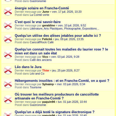
Posté dans
Gastronomie
énergie solaire en Franche-Comté
Dernier message par
June
«
ven. 17 juil. 2026, 10:20
Posté dans
La Comté verte
C'est quoi le vrai savoir-faire
Dernier message par
geraldine
«
ven. 10 juil. 2026, 9:52
Posté dans
Littérature, Arts Plastiques, Photographie, Expositions...
Quelqu'un utilise des alèses jetables pour adulte ici ?
Dernier message par
Felicité
«
jeu. 09 juil. 2026, 13:35
Posté dans
Cancoill'Rock Café
Quelqu'un connait toutes les maladies du laurier rose ? le
mien est dans un sale état
Dernier message par
Vico
«
ven. 03 juil. 2026, 9:28
Posté dans
Café des anciens
Léo dans le Jura
Dernier message par
Thier
«
jeu. 25 juin 2026, 8:27
Posté dans
Léo and Co
Hébergements insolites : et en Franche-Comté, on a quoi ?
Dernier message par
Sylvainp
«
mer. 03 juin 2026, 0:34
Posté dans
Tourisme
Où trouver les meilleurs producteurs de cancoillotte
artisanale en Franche-Comté ?
Dernier message par
paquin94
«
lun. 01 juin 2026, 10:44
Posté dans
Gastronomie
Quelqu'un a déjà testé la signature électronique ?
Dernier message par
paquin94
«
lun. 01 juin 2026, 10:40