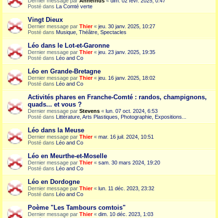
Dernier message par
Annefnds
«
dim. 02 févr. 2025, 0:47
Posté dans
La Comté verte
Vingt Dieux
Dernier message par
Thier
«
jeu. 30 janv. 2025, 10:27
Posté dans
Musique, Théâtre, Spectacles
Léo dans le Lot-et-Garonne
Dernier message par
Thier
«
jeu. 23 janv. 2025, 19:35
Posté dans
Léo and Co
Léo en Grande-Bretagne
Dernier message par
Thier
«
jeu. 16 janv. 2025, 18:02
Posté dans
Léo and Co
Activités phares en Franche-Comté : randos, champignons,
quads... et vous ?
Dernier message par
Stevens
«
lun. 07 oct. 2024, 6:53
Posté dans
Littérature, Arts Plastiques, Photographie, Expositions...
Léo dans la Meuse
Dernier message par
Thier
«
mar. 16 juil. 2024, 10:51
Posté dans
Léo and Co
Léo en Meurthe-et-Moselle
Dernier message par
Thier
«
sam. 30 mars 2024, 19:20
Posté dans
Léo and Co
Léo en Dordogne
Dernier message par
Thier
«
lun. 11 déc. 2023, 23:32
Posté dans
Léo and Co
Poème "Les Tambours comtois"
Dernier message par
Thier
«
dim. 10 déc. 2023, 1:03