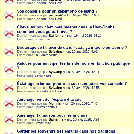
Posté dans
Cancoill'Rock Café
Vos conseils pour un kakemono de stand ?
Dernier message par
paquin94
«
lun. 01 juin 2026, 10:38
Posté dans
Cancoill'Rock Café
Cheval au box chez mes parents dans le Haut-Doubs,
comment vous gérez l’hiver ?
Dernier message par
Sabienne
«
mar. 19 mai 2026, 15:13
Posté dans
Savoir-faire
Bouturage de la lavande dans l'eau : ça marche en Comté ?
Dernier message par
Sylvainp
«
lun. 18 mai 2026, 5:02
Posté dans
La Comté verte
Astuces pour anticiper les fins de mois en fonction publique
?
Dernier message par
Sylvainp
«
jeu. 30 avr. 2026, 18:11
Posté dans
Savoir-faire
Éclairage extérieur pour une cour comtoise, vos conseils ?
Dernier message par
Sylvainp
«
jeu. 30 avr. 2026, 12:56
Posté dans
Cancoill'Rock Café
Aménagement de l’espace d’accueil
Dernier message par
Monnier
«
lun. 20 avr. 2026, 7:48
Posté dans
Parlers comtois
Aménager la maison pour les anciens
Dernier message par
Sabienne
«
jeu. 16 avr. 2026, 8:28
Posté dans
Savoir-faire
Garder les souvenirs des enfants dans nos traditions