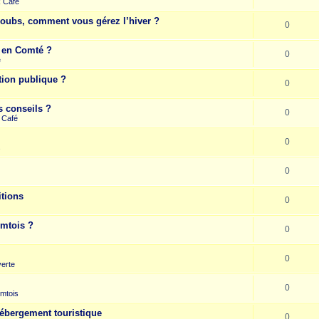
k Café
Doubs, comment vous gérez l’hiver ?
0
e en Comté ?
0
e
tion publique ?
0
s conseils ?
0
 Café
0
s
0
itions
0
omtois ?
0
0
erte
0
mtois
hébergement touristique
0