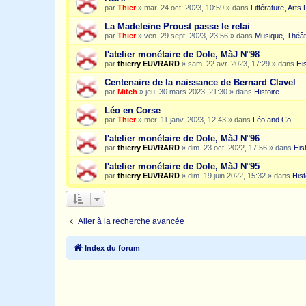
par
Thier
»
mar. 24 oct. 2023, 10:59
» dans
Littérature, Arts
La Madeleine Proust passe le relai
par
Thier
»
ven. 29 sept. 2023, 23:56
» dans
Musique, Théât
l'atelier monétaire de Dole, MàJ N°98
par
thierry EUVRARD
»
sam. 22 avr. 2023, 17:29
» dans
His
Centenaire de la naissance de Bernard Clavel
par
Mitch
»
jeu. 30 mars 2023, 21:30
» dans
Histoire
Léo en Corse
par
Thier
»
mer. 11 janv. 2023, 12:43
» dans
Léo and Co
l'atelier monétaire de Dole, MàJ N°96
par
thierry EUVRARD
»
dim. 23 oct. 2022, 17:56
» dans
His
l'atelier monétaire de Dole, MàJ N°95
par
thierry EUVRARD
»
dim. 19 juin 2022, 15:32
» dans
Hist
Aller à la recherche avancée
Index du forum