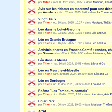
par
Mitch
»
mer. 05 févr. 2025, 18:58
» dans
Musique, Théât
Avis sur les rideaux en macramé pour une dé
par
Annefnds
»
dim. 02 févr. 2025, 0:47
» dans
La Comté ve
Vingt Dieux
par
Thier
»
jeu. 30 janv. 2025, 10:27
» dans
Musique, Théâtr
Léo dans le Lot-et-Garonne
par
Thier
»
jeu. 23 janv. 2025, 19:35
» dans
Léo and Co
Léo en Grande-Bretagne
par
Thier
»
jeu. 16 janv. 2025, 18:02
» dans
Léo and Co
Activités phares en Franche-Comté : randos, c
par
Stevens
»
lun. 07 oct. 2024, 6:53
» dans
Littérature, Art
Léo dans la Meuse
par
Thier
»
mar. 16 juil. 2024, 10:51
» dans
Léo and Co
Léo en Meurthe-et-Moselle
par
Thier
»
sam. 30 mars 2024, 19:20
» dans
Léo and Co
Léo en Dordogne
par
Thier
»
lun. 11 déc. 2023, 23:32
» dans
Léo and Co
Poème "Les Tambours comtois"
par
Thier
»
dim. 10 déc. 2023, 1:03
» dans
Littérature, Arts 
Polar Park
par
Thier
»
lun. 06 nov. 2023, 19:03
» dans
Musique, Théâtre
ACAI