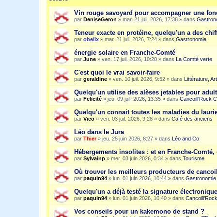
Vin rouge savoyard pour accompagner une fon
par
DeniseGeron
»
mar. 21 juil. 2026, 17:38
» dans
Gastron
Teneur exacte en protéine, quelqu'un a des chiff
par
obelix
»
mar. 21 juil. 2026, 7:24
» dans
Gastronomie
énergie solaire en Franche-Comté
par
June
»
ven. 17 juil. 2026, 10:20
» dans
La Comté verte
C'est quoi le vrai savoir-faire
par
geraldine
»
ven. 10 juil. 2026, 9:52
» dans
Littérature, A
Quelqu'un utilise des alèses jetables pour adult
par
Felicité
»
jeu. 09 juil. 2026, 13:35
» dans
Cancoill'Rock C
Quelqu'un connait toutes les maladies du laurie
par
Vico
»
ven. 03 juil. 2026, 9:28
» dans
Café des anciens
Léo dans le Jura
par
Thier
»
jeu. 25 juin 2026, 8:27
» dans
Léo and Co
Hébergements insolites : et en Franche-Comté, 
par
Sylvainp
»
mer. 03 juin 2026, 0:34
» dans
Tourisme
Où trouver les meilleurs producteurs de cancoi
par
paquin94
»
lun. 01 juin 2026, 10:44
» dans
Gastronomie
Quelqu'un a déjà testé la signature électroniqu
par
paquin94
»
lun. 01 juin 2026, 10:40
» dans
Cancoill'Roc
Vos conseils pour un kakemono de stand ?