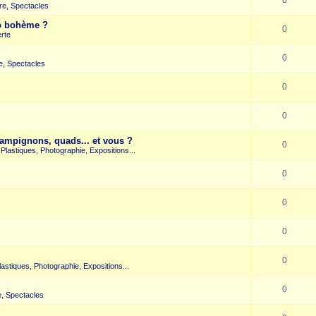
re, Spectacles
co bohème ?
0
rte
0
e, Spectacles
0
0
hampignons, quads... et vous ?
0
s Plastiques, Photographie, Expositions...
0
0
0
0
Plastiques, Photographie, Expositions...
0
, Spectacles