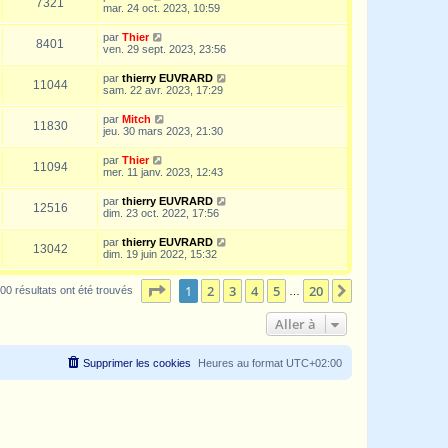
7321
mar. 24 oct. 2023, 10:59
par
Thier
8401
ven. 29 sept. 2023, 23:56
par
thierry EUVRARD
11044
sam. 22 avr. 2023, 17:29
par
Mitch
11830
jeu. 30 mars 2023, 21:30
par
Thier
11094
mer. 11 janv. 2023, 12:43
par
thierry EUVRARD
12516
dim. 23 oct. 2022, 17:56
par
thierry EUVRARD
13042
dim. 19 juin 2022, 15:32
Page
1
sur
20
1
2
3
4
5
20
Suivante
00 résultats ont été trouvés
…
Aller à
Supprimer les cookies
Heures au format
UTC+02:00