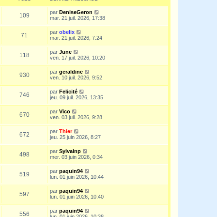
par
DeniseGeron
109
mar. 21 juil. 2026, 17:38
par
obelix
71
mar. 21 juil. 2026, 7:24
par
June
118
ven. 17 juil. 2026, 10:20
par
geraldine
930
ven. 10 juil. 2026, 9:52
par
Felicité
746
jeu. 09 juil. 2026, 13:35
par
Vico
670
ven. 03 juil. 2026, 9:28
par
Thier
672
jeu. 25 juin 2026, 8:27
par
Sylvainp
498
mer. 03 juin 2026, 0:34
par
paquin94
519
lun. 01 juin 2026, 10:44
par
paquin94
597
lun. 01 juin 2026, 10:40
par
paquin94
556
lun. 01 juin 2026, 10:38