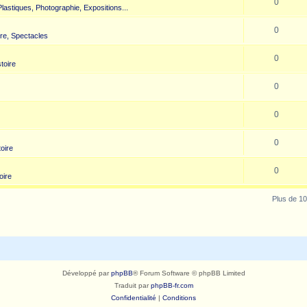
0
 Plastiques, Photographie, Expositions...
0
re, Spectacles
0
toire
0
0
0
toire
0
oire
Plus de 10
Développé par
phpBB
® Forum Software © phpBB Limited
Traduit par
phpBB-fr.com
Confidentialité
|
Conditions