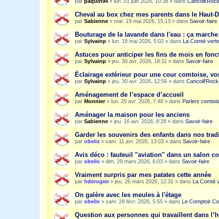
par
paquin94
»
lun. 01 juin 2026, 10:38
» dans
Cancoill'Roc
Cheval au box chez mes parents dans le Haut-
par
Sabienne
»
mar. 19 mai 2026, 15:13
» dans
Savoir-faire
Bouturage de la lavande dans l'eau : ça march
par
Sylvainp
»
lun. 18 mai 2026, 5:02
» dans
La Comté vert
Astuces pour anticiper les fins de mois en fonc
par
Sylvainp
»
jeu. 30 avr. 2026, 18:11
» dans
Savoir-faire
Éclairage extérieur pour une cour comtoise, vo
par
Sylvainp
»
jeu. 30 avr. 2026, 12:56
» dans
Cancoill'Rock
Aménagement de l’espace d’accueil
par
Monnier
»
lun. 20 avr. 2026, 7:48
» dans
Parlers comtoi
Aménager la maison pour les anciens
par
Sabienne
»
jeu. 16 avr. 2026, 8:28
» dans
Savoir-faire
Garder les souvenirs des enfants dans nos trad
par
obelix
»
sam. 11 avr. 2026, 13:03
» dans
Savoir-faire
Avis déco : fauteuil "aviation" dans un salon c
par
obelix
»
dim. 29 mars 2026, 6:03
» dans
Savoir-faire
Vraiment surpris par mes patates cette année
par
hderogier
»
jeu. 26 mars 2026, 12:31
» dans
La Comté v
On galère avec les meules à l'étage
par
obelix
»
sam. 28 févr. 2026, 5:55
» dans
Le Comptoir Co
Question aux personnes qui travaillent dans l’