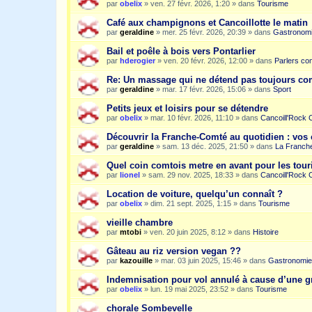
par
obelix
»
ven. 27 févr. 2026, 1:20
» dans
Tourisme
Café aux champignons et Cancoillotte le matin
par
geraldine
»
mer. 25 févr. 2026, 20:39
» dans
Gastronom
Bail et poêle à bois vers Pontarlier
par
hderogier
»
ven. 20 févr. 2026, 12:00
» dans
Parlers co
Re: Un massage qui ne détend pas toujours c
par
geraldine
»
mar. 17 févr. 2026, 15:06
» dans
Sport
Petits jeux et loisirs pour se détendre
par
obelix
»
mar. 10 févr. 2026, 11:10
» dans
Cancoill'Rock 
Découvrir la Franche-Comté au quotidien : vos 
par
geraldine
»
sam. 13 déc. 2025, 21:50
» dans
La Franche
Quel coin comtois metre en avant pour les tour
par
lionel
»
sam. 29 nov. 2025, 18:33
» dans
Cancoill'Rock 
Location de voiture, quelqu’un connaît ?
par
obelix
»
dim. 21 sept. 2025, 1:15
» dans
Tourisme
vieille chambre
par
mtobi
»
ven. 20 juin 2025, 8:12
» dans
Histoire
Gâteau au riz version vegan ??
par
kazouille
»
mar. 03 juin 2025, 15:46
» dans
Gastronomie
Indemnisation pour vol annulé à cause d’une g
par
obelix
»
lun. 19 mai 2025, 23:52
» dans
Tourisme
chorale Sombevelle