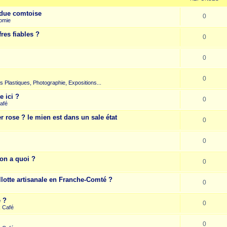
due comtoise
0
omie
res fiables ?
0
0
0
rts Plastiques, Photographie, Expositions...
e ici ?
0
afé
r rose ? le mien est dans un sale état
0
0
on a quoi ?
0
llotte artisanale en Franche-Comté ?
0
e ?
0
k Café
0