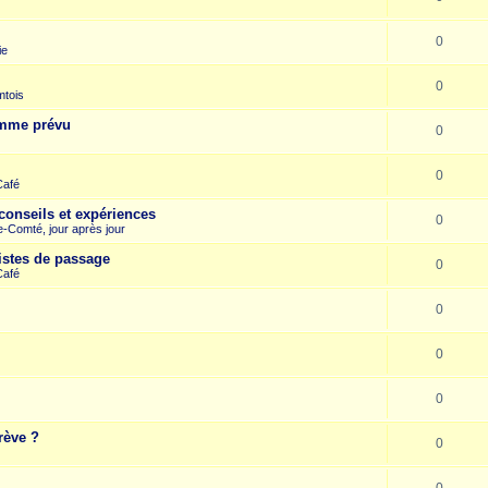
0
ie
0
mtois
omme prévu
0
0
Café
conseils et expériences
0
-Comté, jour après jour
istes de passage
0
Café
0
0
0
rève ?
0
0