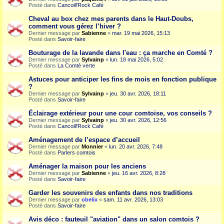
Posté dans
Cancoill'Rock Café
Cheval au box chez mes parents dans le Haut-Doubs,
comment vous gérez l’hiver ?
Dernier message par
Sabienne
«
mar. 19 mai 2026, 15:13
Posté dans
Savoir-faire
Bouturage de la lavande dans l'eau : ça marche en Comté ?
Dernier message par
Sylvainp
«
lun. 18 mai 2026, 5:02
Posté dans
La Comté verte
Astuces pour anticiper les fins de mois en fonction publique
?
Dernier message par
Sylvainp
«
jeu. 30 avr. 2026, 18:11
Posté dans
Savoir-faire
Éclairage extérieur pour une cour comtoise, vos conseils ?
Dernier message par
Sylvainp
«
jeu. 30 avr. 2026, 12:56
Posté dans
Cancoill'Rock Café
Aménagement de l’espace d’accueil
Dernier message par
Monnier
«
lun. 20 avr. 2026, 7:48
Posté dans
Parlers comtois
Aménager la maison pour les anciens
Dernier message par
Sabienne
«
jeu. 16 avr. 2026, 8:28
Posté dans
Savoir-faire
Garder les souvenirs des enfants dans nos traditions
Dernier message par
obelix
«
sam. 11 avr. 2026, 13:03
Posté dans
Savoir-faire
Avis déco : fauteuil "aviation" dans un salon comtois ?