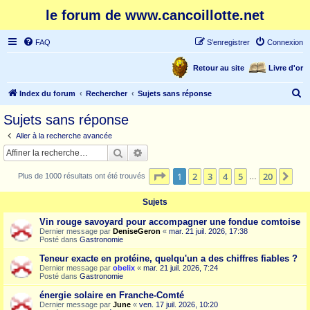
le forum de www.cancoillotte.net
FAQ
S’enregistrer
Connexion
Retour au site
Livre d'or
R
Index du forum
Rechercher
Sujets sans réponse
e
Sujets sans réponse
c
Aller à la recherche avancée
h
Rechercher
Recherche avancée
e
Page
1
sur
20
1
2
3
4
5
20
Sui
Plus de 1000 résultats ont été trouvés
r
…
c
Sujets
h
Vin rouge savoyard pour accompagner une fondue comtoise
e
Dernier message par
DeniseGeron
«
mar. 21 juil. 2026, 17:38
Posté dans
Gastronomie
r
Teneur exacte en protéine, quelqu'un a des chiffres fiables ?
Dernier message par
obelix
«
mar. 21 juil. 2026, 7:24
Posté dans
Gastronomie
énergie solaire en Franche-Comté
Dernier message par
June
«
ven. 17 juil. 2026, 10:20