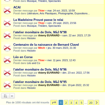
Posté dans
Musique, Théâtre, Spectacles
ACAI
Dernier message par
Thier
«
mar. 24 oct. 2023, 10:59
Posté dans
Littérature, Arts Plastiques, Photographie, Expositions...
La Madeleine Proust passe le relai
Dernier message par
Thier
«
ven. 29 sept. 2023, 23:56
Posté dans
Musique, Théâtre, Spectacles
l'atelier monétaire de Dole, MàJ N°98
Dernier message par
thierry EUVRARD
«
sam. 22 avr. 2023, 17:29
Posté dans
Histoire
Centenaire de la naissance de Bernard Clavel
Dernier message par
Mitch
«
jeu. 30 mars 2023, 21:30
Posté dans
Histoire
Léo en Corse
Dernier message par
Thier
«
mer. 11 janv. 2023, 12:43
Posté dans
Léo and Co
l'atelier monétaire de Dole, MàJ N°96
Dernier message par
thierry EUVRARD
«
dim. 23 oct. 2022, 17:56
Posté dans
Histoire
l'atelier monétaire de Dole, MàJ N°95
Dernier message par
thierry EUVRARD
«
dim. 19 juin 2022, 15:32
Posté dans
Histoire
Page
1
sur
20
1
2
3
4
5
20
Sui
Plus de 1000 résultats ont été trouvés
…