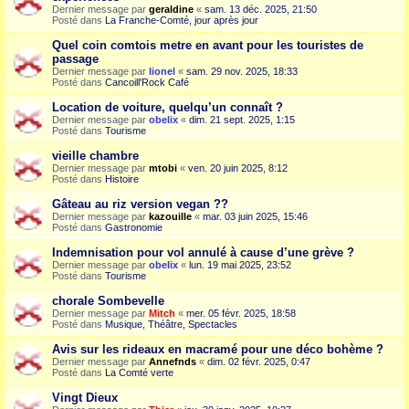
Dernier message par
geraldine
«
sam. 13 déc. 2025, 21:50
Posté dans
La Franche-Comté, jour après jour
Quel coin comtois metre en avant pour les touristes de
passage
Dernier message par
lionel
«
sam. 29 nov. 2025, 18:33
Posté dans
Cancoill'Rock Café
Location de voiture, quelqu’un connaît ?
Dernier message par
obelix
«
dim. 21 sept. 2025, 1:15
Posté dans
Tourisme
vieille chambre
Dernier message par
mtobi
«
ven. 20 juin 2025, 8:12
Posté dans
Histoire
Gâteau au riz version vegan ??
Dernier message par
kazouille
«
mar. 03 juin 2025, 15:46
Posté dans
Gastronomie
Indemnisation pour vol annulé à cause d’une grève ?
Dernier message par
obelix
«
lun. 19 mai 2025, 23:52
Posté dans
Tourisme
chorale Sombevelle
Dernier message par
Mitch
«
mer. 05 févr. 2025, 18:58
Posté dans
Musique, Théâtre, Spectacles
Avis sur les rideaux en macramé pour une déco bohème ?
Dernier message par
Annefnds
«
dim. 02 févr. 2025, 0:47
Posté dans
La Comté verte
Vingt Dieux