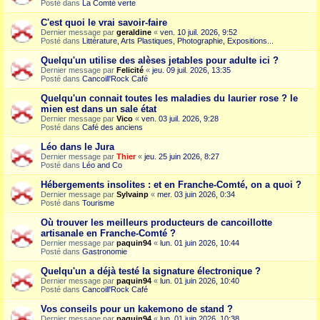
Posté dans
La Comté verte
C'est quoi le vrai savoir-faire
Dernier message par
geraldine
«
ven. 10 juil. 2026, 9:52
Posté dans
Littérature, Arts Plastiques, Photographie, Expositions...
Quelqu'un utilise des alèses jetables pour adulte ici ?
Dernier message par
Felicité
«
jeu. 09 juil. 2026, 13:35
Posté dans
Cancoill'Rock Café
Quelqu'un connait toutes les maladies du laurier rose ? le
mien est dans un sale état
Dernier message par
Vico
«
ven. 03 juil. 2026, 9:28
Posté dans
Café des anciens
Léo dans le Jura
Dernier message par
Thier
«
jeu. 25 juin 2026, 8:27
Posté dans
Léo and Co
Hébergements insolites : et en Franche-Comté, on a quoi ?
Dernier message par
Sylvainp
«
mer. 03 juin 2026, 0:34
Posté dans
Tourisme
Où trouver les meilleurs producteurs de cancoillotte
artisanale en Franche-Comté ?
Dernier message par
paquin94
«
lun. 01 juin 2026, 10:44
Posté dans
Gastronomie
Quelqu'un a déjà testé la signature électronique ?
Dernier message par
paquin94
«
lun. 01 juin 2026, 10:40
Posté dans
Cancoill'Rock Café
Vos conseils pour un kakemono de stand ?
Dernier message par
paquin94
«
lun. 01 juin 2026, 10:38