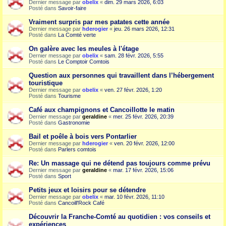
Dernier message par
obelix
«
dim. 29 mars 2026, 6:03
Posté dans
Savoir-faire
Vraiment surpris par mes patates cette année
Dernier message par
hderogier
«
jeu. 26 mars 2026, 12:31
Posté dans
La Comté verte
On galère avec les meules à l'étage
Dernier message par
obelix
«
sam. 28 févr. 2026, 5:55
Posté dans
Le Comptoir Comtois
Question aux personnes qui travaillent dans l’hébergement
touristique
Dernier message par
obelix
«
ven. 27 févr. 2026, 1:20
Posté dans
Tourisme
Café aux champignons et Cancoillotte le matin
Dernier message par
geraldine
«
mer. 25 févr. 2026, 20:39
Posté dans
Gastronomie
Bail et poêle à bois vers Pontarlier
Dernier message par
hderogier
«
ven. 20 févr. 2026, 12:00
Posté dans
Parlers comtois
Re: Un massage qui ne détend pas toujours comme prévu
Dernier message par
geraldine
«
mar. 17 févr. 2026, 15:06
Posté dans
Sport
Petits jeux et loisirs pour se détendre
Dernier message par
obelix
«
mar. 10 févr. 2026, 11:10
Posté dans
Cancoill'Rock Café
Découvrir la Franche-Comté au quotidien : vos conseils et
expériences