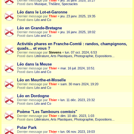
Dernier message par
Thier
«
jeu. 30 janv. 2025, 10:27
Posté dans
Musique, Théâtre, Spectacles
Léo dans le Lot-et-Garonne
Dernier message par
Thier
«
jeu. 23 janv. 2025, 19:35
Posté dans
Léo and Co
Léo en Grande-Bretagne
Dernier message par
Thier
«
jeu. 16 janv. 2025, 18:02
Posté dans
Léo and Co
Activités phares en Franche-Comté : randos, champignons,
quads... et vous ?
Dernier message par
Stevens
«
lun. 07 oct. 2024, 6:53
Posté dans
Littérature, Arts Plastiques, Photographie, Expositions...
Léo dans la Meuse
Dernier message par
Thier
«
mar. 16 juil. 2024, 10:51
Posté dans
Léo and Co
Léo en Meurthe-et-Moselle
Dernier message par
Thier
«
sam. 30 mars 2024, 19:20
Posté dans
Léo and Co
Léo en Dordogne
Dernier message par
Thier
«
lun. 11 déc. 2023, 23:32
Posté dans
Léo and Co
Poème "Les Tambours comtois"
Dernier message par
Thier
«
dim. 10 déc. 2023, 1:03
Posté dans
Littérature, Arts Plastiques, Photographie, Expositions...
Polar Park
Dernier message par
Thier
«
lun. 06 nov. 2023, 19:03