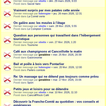
Dernier message par
obelix
«
dim. 29 mars 2026, 6:03
Posté dans
Savoir-faire
Vraiment surpris par mes patates cette année
Dernier message par
hderogier
«
jeu. 26 mars 2026, 12:31
Posté dans
La Comté verte
On galère avec les meules à l'étage
Dernier message par
obelix
«
sam. 28 févr. 2026, 5:55
Posté dans
Le Comptoir Comtois
Question aux personnes qui travaillent dans l’hébergement
touristique
Dernier message par
obelix
«
ven. 27 févr. 2026, 1:20
Posté dans
Tourisme
Café aux champignons et Cancoillotte le matin
Dernier message par
geraldine
«
mer. 25 févr. 2026, 20:39
Posté dans
Gastronomie
Bail et poêle à bois vers Pontarlier
Dernier message par
hderogier
«
ven. 20 févr. 2026, 12:00
Posté dans
Parlers comtois
Re: Un massage qui ne détend pas toujours comme prévu
Dernier message par
geraldine
«
mar. 17 févr. 2026, 15:06
Posté dans
Sport
Petits jeux et loisirs pour se détendre
Dernier message par
obelix
«
mar. 10 févr. 2026, 11:10
Posté dans
Cancoill'Rock Café
Découvrir la Franche-Comté au quotidien : vos conseils et
expériences