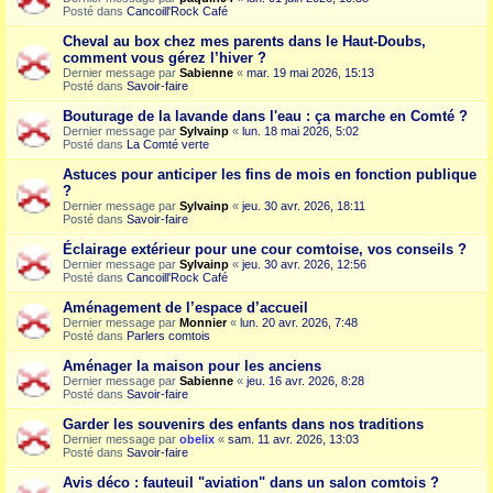
Posté dans
Cancoill'Rock Café
Cheval au box chez mes parents dans le Haut-Doubs,
comment vous gérez l’hiver ?
Dernier message par
Sabienne
«
mar. 19 mai 2026, 15:13
Posté dans
Savoir-faire
Bouturage de la lavande dans l'eau : ça marche en Comté ?
Dernier message par
Sylvainp
«
lun. 18 mai 2026, 5:02
Posté dans
La Comté verte
Astuces pour anticiper les fins de mois en fonction publique
?
Dernier message par
Sylvainp
«
jeu. 30 avr. 2026, 18:11
Posté dans
Savoir-faire
Éclairage extérieur pour une cour comtoise, vos conseils ?
Dernier message par
Sylvainp
«
jeu. 30 avr. 2026, 12:56
Posté dans
Cancoill'Rock Café
Aménagement de l’espace d’accueil
Dernier message par
Monnier
«
lun. 20 avr. 2026, 7:48
Posté dans
Parlers comtois
Aménager la maison pour les anciens
Dernier message par
Sabienne
«
jeu. 16 avr. 2026, 8:28
Posté dans
Savoir-faire
Garder les souvenirs des enfants dans nos traditions
Dernier message par
obelix
«
sam. 11 avr. 2026, 13:03
Posté dans
Savoir-faire
Avis déco : fauteuil "aviation" dans un salon comtois ?