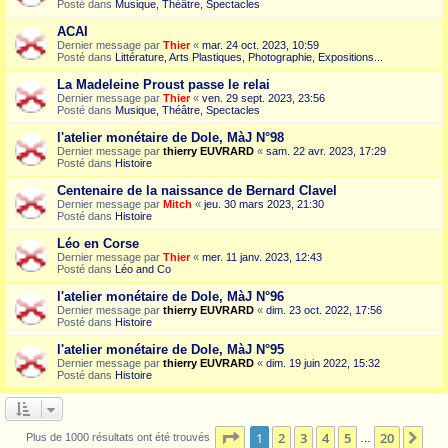
Posté dans
Musique, Théâtre, Spectacles
ACAI
Dernier message par
Thier
«
mar. 24 oct. 2023, 10:59
Posté dans
Littérature, Arts Plastiques, Photographie, Expositions...
La Madeleine Proust passe le relai
Dernier message par
Thier
«
ven. 29 sept. 2023, 23:56
Posté dans
Musique, Théâtre, Spectacles
l'atelier monétaire de Dole, MàJ N°98
Dernier message par
thierry EUVRARD
«
sam. 22 avr. 2023, 17:29
Posté dans
Histoire
Centenaire de la naissance de Bernard Clavel
Dernier message par
Mitch
«
jeu. 30 mars 2023, 21:30
Posté dans
Histoire
Léo en Corse
Dernier message par
Thier
«
mer. 11 janv. 2023, 12:43
Posté dans
Léo and Co
l'atelier monétaire de Dole, MàJ N°96
Dernier message par
thierry EUVRARD
«
dim. 23 oct. 2022, 17:56
Posté dans
Histoire
l'atelier monétaire de Dole, MàJ N°95
Dernier message par
thierry EUVRARD
«
dim. 19 juin 2022, 15:32
Posté dans
Histoire
Page
1
sur
20
1
2
3
4
5
20
Sui
Plus de 1000 résultats ont été trouvés
…