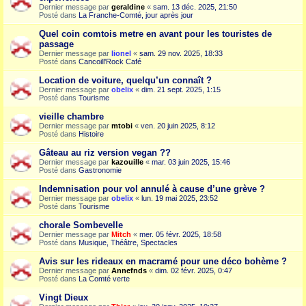
Dernier message par
geraldine
«
sam. 13 déc. 2025, 21:50
Posté dans
La Franche-Comté, jour après jour
Quel coin comtois metre en avant pour les touristes de
passage
Dernier message par
lionel
«
sam. 29 nov. 2025, 18:33
Posté dans
Cancoill'Rock Café
Location de voiture, quelqu’un connaît ?
Dernier message par
obelix
«
dim. 21 sept. 2025, 1:15
Posté dans
Tourisme
vieille chambre
Dernier message par
mtobi
«
ven. 20 juin 2025, 8:12
Posté dans
Histoire
Gâteau au riz version vegan ??
Dernier message par
kazouille
«
mar. 03 juin 2025, 15:46
Posté dans
Gastronomie
Indemnisation pour vol annulé à cause d’une grève ?
Dernier message par
obelix
«
lun. 19 mai 2025, 23:52
Posté dans
Tourisme
chorale Sombevelle
Dernier message par
Mitch
«
mer. 05 févr. 2025, 18:58
Posté dans
Musique, Théâtre, Spectacles
Avis sur les rideaux en macramé pour une déco bohème ?
Dernier message par
Annefnds
«
dim. 02 févr. 2025, 0:47
Posté dans
La Comté verte
Vingt Dieux