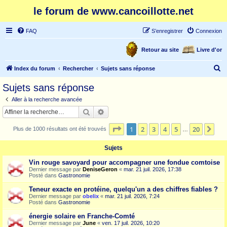
le forum de www.cancoillotte.net
FAQ
S’enregistrer
Connexion
Retour au site
Livre d'or
R
Index du forum
Rechercher
Sujets sans réponse
e
Sujets sans réponse
c
Aller à la recherche avancée
h
Rechercher
Recherche avancée
e
Page
1
sur
20
1
2
3
4
5
20
Sui
Plus de 1000 résultats ont été trouvés
r
…
c
Sujets
h
Vin rouge savoyard pour accompagner une fondue comtoise
e
Dernier message par
DeniseGeron
«
mar. 21 juil. 2026, 17:38
Posté dans
Gastronomie
r
Teneur exacte en protéine, quelqu'un a des chiffres fiables ?
Dernier message par
obelix
«
mar. 21 juil. 2026, 7:24
Posté dans
Gastronomie
énergie solaire en Franche-Comté
Dernier message par
June
«
ven. 17 juil. 2026, 10:20