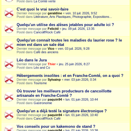
Posté dans
La Comté verte
C'est quoi le vrai savoir-faire
Dernier message par
geraldine
«
ven. 10 juil. 2026, 9:52
Posté dans
Littérature, Arts Plastiques, Photographie, Expositions...
Quelqu'un utilise des alèses jetables pour adulte ici ?
Dernier message par
Felicité
«
jeu. 09 juil. 2026, 13:35
Posté dans
Cancoill'Rock Café
Quelqu'un connait toutes les maladies du laurier rose ? le
mien est dans un sale état
Dernier message par
Vico
«
ven. 03 juil. 2026, 9:28
Posté dans
Café des anciens
Léo dans le Jura
Dernier message par
Thier
«
jeu. 25 juin 2026, 8:27
Posté dans
Léo and Co
Hébergements insolites : et en Franche-Comté, on a quoi ?
Dernier message par
Sylvainp
«
mer. 03 juin 2026, 0:34
Posté dans
Tourisme
Où trouver les meilleurs producteurs de cancoillotte
artisanale en Franche-Comté ?
Dernier message par
paquin94
«
lun. 01 juin 2026, 10:44
Posté dans
Gastronomie
Quelqu'un a déjà testé la signature électronique ?
Dernier message par
paquin94
«
lun. 01 juin 2026, 10:40
Posté dans
Cancoill'Rock Café
Vos conseils pour un kakemono de stand ?
Dernier message par
paquin94
«
lun. 01 juin 2026, 10:38