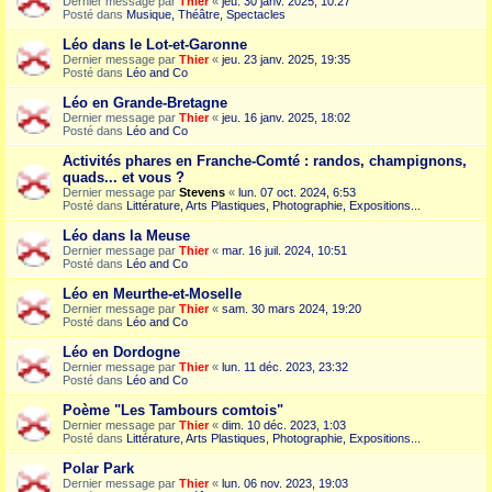
Dernier message par
Thier
«
jeu. 30 janv. 2025, 10:27
Posté dans
Musique, Théâtre, Spectacles
Léo dans le Lot-et-Garonne
Dernier message par
Thier
«
jeu. 23 janv. 2025, 19:35
Posté dans
Léo and Co
Léo en Grande-Bretagne
Dernier message par
Thier
«
jeu. 16 janv. 2025, 18:02
Posté dans
Léo and Co
Activités phares en Franche-Comté : randos, champignons,
quads... et vous ?
Dernier message par
Stevens
«
lun. 07 oct. 2024, 6:53
Posté dans
Littérature, Arts Plastiques, Photographie, Expositions...
Léo dans la Meuse
Dernier message par
Thier
«
mar. 16 juil. 2024, 10:51
Posté dans
Léo and Co
Léo en Meurthe-et-Moselle
Dernier message par
Thier
«
sam. 30 mars 2024, 19:20
Posté dans
Léo and Co
Léo en Dordogne
Dernier message par
Thier
«
lun. 11 déc. 2023, 23:32
Posté dans
Léo and Co
Poème "Les Tambours comtois"
Dernier message par
Thier
«
dim. 10 déc. 2023, 1:03
Posté dans
Littérature, Arts Plastiques, Photographie, Expositions...
Polar Park
Dernier message par
Thier
«
lun. 06 nov. 2023, 19:03