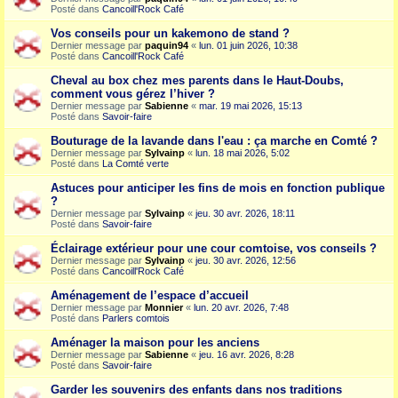
Posté dans
Cancoill'Rock Café
Vos conseils pour un kakemono de stand ?
Dernier message par
paquin94
«
lun. 01 juin 2026, 10:38
Posté dans
Cancoill'Rock Café
Cheval au box chez mes parents dans le Haut-Doubs,
comment vous gérez l’hiver ?
Dernier message par
Sabienne
«
mar. 19 mai 2026, 15:13
Posté dans
Savoir-faire
Bouturage de la lavande dans l'eau : ça marche en Comté ?
Dernier message par
Sylvainp
«
lun. 18 mai 2026, 5:02
Posté dans
La Comté verte
Astuces pour anticiper les fins de mois en fonction publique
?
Dernier message par
Sylvainp
«
jeu. 30 avr. 2026, 18:11
Posté dans
Savoir-faire
Éclairage extérieur pour une cour comtoise, vos conseils ?
Dernier message par
Sylvainp
«
jeu. 30 avr. 2026, 12:56
Posté dans
Cancoill'Rock Café
Aménagement de l’espace d’accueil
Dernier message par
Monnier
«
lun. 20 avr. 2026, 7:48
Posté dans
Parlers comtois
Aménager la maison pour les anciens
Dernier message par
Sabienne
«
jeu. 16 avr. 2026, 8:28
Posté dans
Savoir-faire
Garder les souvenirs des enfants dans nos traditions