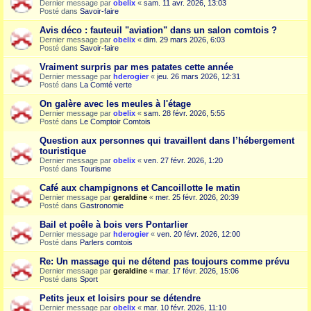
Dernier message par
obelix
«
sam. 11 avr. 2026, 13:03
Posté dans
Savoir-faire
Avis déco : fauteuil "aviation" dans un salon comtois ?
Dernier message par
obelix
«
dim. 29 mars 2026, 6:03
Posté dans
Savoir-faire
Vraiment surpris par mes patates cette année
Dernier message par
hderogier
«
jeu. 26 mars 2026, 12:31
Posté dans
La Comté verte
On galère avec les meules à l'étage
Dernier message par
obelix
«
sam. 28 févr. 2026, 5:55
Posté dans
Le Comptoir Comtois
Question aux personnes qui travaillent dans l’hébergement
touristique
Dernier message par
obelix
«
ven. 27 févr. 2026, 1:20
Posté dans
Tourisme
Café aux champignons et Cancoillotte le matin
Dernier message par
geraldine
«
mer. 25 févr. 2026, 20:39
Posté dans
Gastronomie
Bail et poêle à bois vers Pontarlier
Dernier message par
hderogier
«
ven. 20 févr. 2026, 12:00
Posté dans
Parlers comtois
Re: Un massage qui ne détend pas toujours comme prévu
Dernier message par
geraldine
«
mar. 17 févr. 2026, 15:06
Posté dans
Sport
Petits jeux et loisirs pour se détendre
Dernier message par
obelix
«
mar. 10 févr. 2026, 11:10