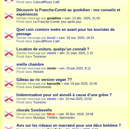
Posté dans
Cancoill'Rock Café
Découvrir la Franche-Comté au quotidien : vos conseils et
expériences
Dernier message par
geraldine
«
sam. 13 déc. 2025, 21:50
Posté dans
La Franche-Comté, jour après jour
Quel coin comtois metre en avant pour les touristes de
passage
Dernier message par
lionel
«
sam. 29 nov. 2025, 18:33
Posté dans
Cancoill'Rock Café
Location de voiture, quelqu’un connaît ?
Dernier message par
obelix
«
dim. 21 sept. 2025, 1:15
Posté dans
Tourisme
vieille chambre
Dernier message par
mtobi
«
ven. 20 juin 2025, 8:12
Posté dans
Histoire
Gâteau au riz version vegan ??
Dernier message par
kazouille
«
mar. 03 juin 2025, 15:46
Posté dans
Gastronomie
Indemnisation pour vol annulé à cause d’une grève ?
Dernier message par
obelix
«
lun. 19 mai 2025, 23:52
Posté dans
Tourisme
chorale Sombevelle
Dernier message par
Mitch
«
mer. 05 févr. 2025, 18:58
Posté dans
Musique, Théâtre, Spectacles
Avis sur les rideaux en macramé pour une déco bohème ?