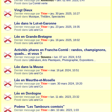
Dernier message par
Annefnds
«
dim. 02 févr. 2025, 0:47
Posté dans
La Comté verte
Vingt Dieux
Dernier message par
Thier
«
jeu. 30 janv. 2025, 10:27
Posté dans
Musique, Théâtre, Spectacles
Léo dans le Lot-et-Garonne
Dernier message par
Thier
«
jeu. 23 janv. 2025, 19:35
Posté dans
Léo and Co
Léo en Grande-Bretagne
Dernier message par
Thier
«
jeu. 16 janv. 2025, 18:02
Posté dans
Léo and Co
Activités phares en Franche-Comté : randos, champignons,
quads... et vous ?
Dernier message par
Stevens
«
lun. 07 oct. 2024, 6:53
Posté dans
Littérature, Arts Plastiques, Photographie, Expositions...
Léo dans la Meuse
Dernier message par
Thier
«
mar. 16 juil. 2024, 10:51
Posté dans
Léo and Co
Léo en Meurthe-et-Moselle
Dernier message par
Thier
«
sam. 30 mars 2024, 19:20
Posté dans
Léo and Co
Léo en Dordogne
Dernier message par
Thier
«
lun. 11 déc. 2023, 23:32
Posté dans
Léo and Co
Poème "Les Tambours comtois"
Dernier message par
Thier
«
dim. 10 déc. 2023, 1:03