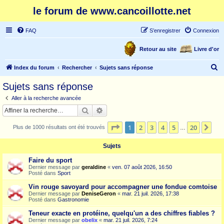
le forum de www.cancoillotte.net
FAQ
S’enregistrer
Connexion
Retour au site
Livre d'or
R
Index du forum
Rechercher
Sujets sans réponse
e
Sujets sans réponse
c
Aller à la recherche avancée
h
Rechercher
Recherche avancée
e
Page
1
sur
20
1
2
3
4
5
20
Sui
Plus de 1000 résultats ont été trouvés
r
…
c
Sujets
h
Faire du sport
e
Dernier message par
geraldine
«
ven. 07 août 2026, 16:50
Posté dans
Sport
r
Vin rouge savoyard pour accompagner une fondue comtoise
Dernier message par
DeniseGeron
«
mar. 21 juil. 2026, 17:38
Posté dans
Gastronomie
Teneur exacte en protéine, quelqu'un a des chiffres fiables ?
Dernier message par
obelix
«
mar. 21 juil. 2026, 7:24