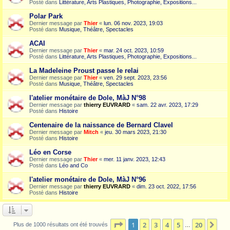
Posté dans
Littérature, Arts Plastiques, Photographie, Expositions...
Polar Park
Dernier message par
Thier
«
lun. 06 nov. 2023, 19:03
Posté dans
Musique, Théâtre, Spectacles
ACAI
Dernier message par
Thier
«
mar. 24 oct. 2023, 10:59
Posté dans
Littérature, Arts Plastiques, Photographie, Expositions...
La Madeleine Proust passe le relai
Dernier message par
Thier
«
ven. 29 sept. 2023, 23:56
Posté dans
Musique, Théâtre, Spectacles
l'atelier monétaire de Dole, MàJ N°98
Dernier message par
thierry EUVRARD
«
sam. 22 avr. 2023, 17:29
Posté dans
Histoire
Centenaire de la naissance de Bernard Clavel
Dernier message par
Mitch
«
jeu. 30 mars 2023, 21:30
Posté dans
Histoire
Léo en Corse
Dernier message par
Thier
«
mer. 11 janv. 2023, 12:43
Posté dans
Léo and Co
l'atelier monétaire de Dole, MàJ N°96
Dernier message par
thierry EUVRARD
«
dim. 23 oct. 2022, 17:56
Posté dans
Histoire
Page
1
sur
20
1
2
3
4
5
20
Sui
Plus de 1000 résultats ont été trouvés
…