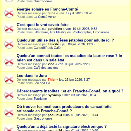
Posté dans
Gastronomie
énergie solaire en Franche-Comté
Dernier message par
June
«
ven. 17 juil. 2026, 10:20
Posté dans
La Comté verte
C'est quoi le vrai savoir-faire
Dernier message par
geraldine
«
ven. 10 juil. 2026, 9:52
Posté dans
Littérature, Arts Plastiques, Photographie, Expositions...
Quelqu'un utilise des alèses jetables pour adulte ici ?
Dernier message par
Felicité
«
jeu. 09 juil. 2026, 13:35
Posté dans
Cancoill'Rock Café
Quelqu'un connait toutes les maladies du laurier rose ? le
mien est dans un sale état
Dernier message par
Vico
«
ven. 03 juil. 2026, 9:28
Posté dans
Café des anciens
Léo dans le Jura
Dernier message par
Thier
«
jeu. 25 juin 2026, 8:27
Posté dans
Léo and Co
Hébergements insolites : et en Franche-Comté, on a quoi ?
Dernier message par
Sylvainp
«
mer. 03 juin 2026, 0:34
Posté dans
Tourisme
Où trouver les meilleurs producteurs de cancoillotte
artisanale en Franche-Comté ?
Dernier message par
paquin94
«
lun. 01 juin 2026, 10:44
Posté dans
Gastronomie
Quelqu'un a déjà testé la signature électronique ?
Dernier message par
paquin94
«
lun. 01 juin 2026, 10:40