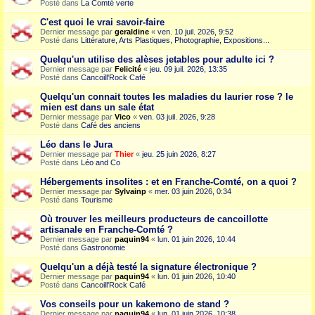
Posté dans
La Comté verte
C'est quoi le vrai savoir-faire
Dernier message par
geraldine
«
ven. 10 juil. 2026, 9:52
Posté dans
Littérature, Arts Plastiques, Photographie, Expositions...
Quelqu'un utilise des alèses jetables pour adulte ici ?
Dernier message par
Felicité
«
jeu. 09 juil. 2026, 13:35
Posté dans
Cancoill'Rock Café
Quelqu'un connait toutes les maladies du laurier rose ? le
mien est dans un sale état
Dernier message par
Vico
«
ven. 03 juil. 2026, 9:28
Posté dans
Café des anciens
Léo dans le Jura
Dernier message par
Thier
«
jeu. 25 juin 2026, 8:27
Posté dans
Léo and Co
Hébergements insolites : et en Franche-Comté, on a quoi ?
Dernier message par
Sylvainp
«
mer. 03 juin 2026, 0:34
Posté dans
Tourisme
Où trouver les meilleurs producteurs de cancoillotte
artisanale en Franche-Comté ?
Dernier message par
paquin94
«
lun. 01 juin 2026, 10:44
Posté dans
Gastronomie
Quelqu'un a déjà testé la signature électronique ?
Dernier message par
paquin94
«
lun. 01 juin 2026, 10:40
Posté dans
Cancoill'Rock Café
Vos conseils pour un kakemono de stand ?
Dernier message par
paquin94
«
lun. 01 juin 2026, 10:38