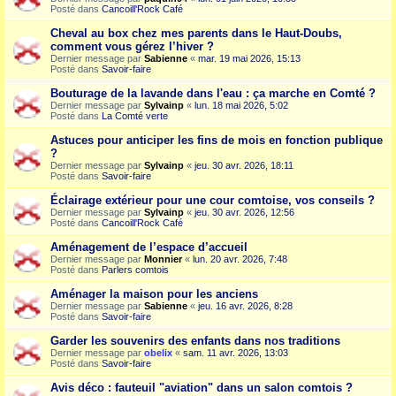
Posté dans
Cancoill'Rock Café
Cheval au box chez mes parents dans le Haut-Doubs,
comment vous gérez l’hiver ?
Dernier message par
Sabienne
«
mar. 19 mai 2026, 15:13
Posté dans
Savoir-faire
Bouturage de la lavande dans l'eau : ça marche en Comté ?
Dernier message par
Sylvainp
«
lun. 18 mai 2026, 5:02
Posté dans
La Comté verte
Astuces pour anticiper les fins de mois en fonction publique
?
Dernier message par
Sylvainp
«
jeu. 30 avr. 2026, 18:11
Posté dans
Savoir-faire
Éclairage extérieur pour une cour comtoise, vos conseils ?
Dernier message par
Sylvainp
«
jeu. 30 avr. 2026, 12:56
Posté dans
Cancoill'Rock Café
Aménagement de l’espace d’accueil
Dernier message par
Monnier
«
lun. 20 avr. 2026, 7:48
Posté dans
Parlers comtois
Aménager la maison pour les anciens
Dernier message par
Sabienne
«
jeu. 16 avr. 2026, 8:28
Posté dans
Savoir-faire
Garder les souvenirs des enfants dans nos traditions
Dernier message par
obelix
«
sam. 11 avr. 2026, 13:03
Posté dans
Savoir-faire
Avis déco : fauteuil "aviation" dans un salon comtois ?