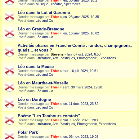
Dernier message par
Thier
«
jeu. 30 janv. 2025, 10:27
Posté dans
Musique, Théâtre, Spectacles
Léo dans le Lot-et-Garonne
Dernier message par
Thier
«
jeu. 23 janv. 2025, 19:35
Posté dans
Léo and Co
Léo en Grande-Bretagne
Dernier message par
Thier
«
jeu. 16 janv. 2025, 18:02
Posté dans
Léo and Co
Activités phares en Franche-Comté : randos, champignons,
quads... et vous ?
Dernier message par
Stevens
«
lun. 07 oct. 2024, 6:53
Posté dans
Littérature, Arts Plastiques, Photographie, Expositions...
Léo dans la Meuse
Dernier message par
Thier
«
mar. 16 juil. 2024, 10:51
Posté dans
Léo and Co
Léo en Meurthe-et-Moselle
Dernier message par
Thier
«
sam. 30 mars 2024, 19:20
Posté dans
Léo and Co
Léo en Dordogne
Dernier message par
Thier
«
lun. 11 déc. 2023, 23:32
Posté dans
Léo and Co
Poème "Les Tambours comtois"
Dernier message par
Thier
«
dim. 10 déc. 2023, 1:03
Posté dans
Littérature, Arts Plastiques, Photographie, Expositions...
Polar Park
Dernier message par
Thier
«
lun. 06 nov. 2023, 19:03