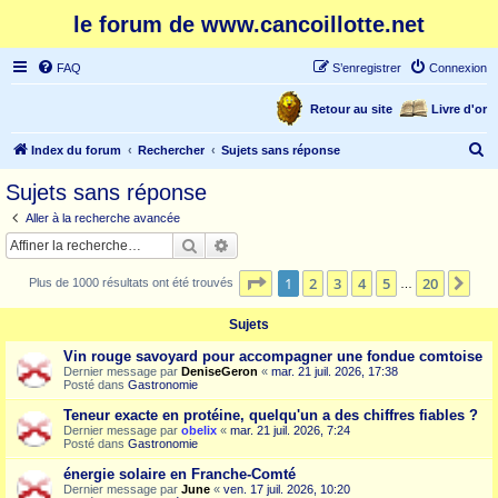
le forum de www.cancoillotte.net
FAQ
S’enregistrer
Connexion
Retour au site
Livre d'or
R
Index du forum
Rechercher
Sujets sans réponse
e
Sujets sans réponse
c
Aller à la recherche avancée
h
Rechercher
Recherche avancée
e
Page
1
sur
20
1
2
3
4
5
20
Sui
Plus de 1000 résultats ont été trouvés
r
…
c
Sujets
h
Vin rouge savoyard pour accompagner une fondue comtoise
e
Dernier message par
DeniseGeron
«
mar. 21 juil. 2026, 17:38
Posté dans
Gastronomie
r
Teneur exacte en protéine, quelqu'un a des chiffres fiables ?
Dernier message par
obelix
«
mar. 21 juil. 2026, 7:24
Posté dans
Gastronomie
énergie solaire en Franche-Comté
Dernier message par
June
«
ven. 17 juil. 2026, 10:20