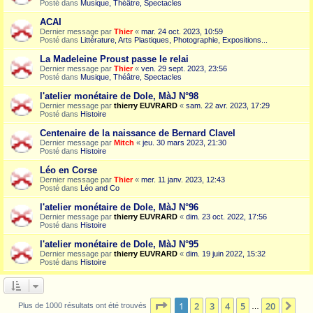
Posté dans
Musique, Théâtre, Spectacles
ACAI
Dernier message par
Thier
«
mar. 24 oct. 2023, 10:59
Posté dans
Littérature, Arts Plastiques, Photographie, Expositions...
La Madeleine Proust passe le relai
Dernier message par
Thier
«
ven. 29 sept. 2023, 23:56
Posté dans
Musique, Théâtre, Spectacles
l'atelier monétaire de Dole, MàJ N°98
Dernier message par
thierry EUVRARD
«
sam. 22 avr. 2023, 17:29
Posté dans
Histoire
Centenaire de la naissance de Bernard Clavel
Dernier message par
Mitch
«
jeu. 30 mars 2023, 21:30
Posté dans
Histoire
Léo en Corse
Dernier message par
Thier
«
mer. 11 janv. 2023, 12:43
Posté dans
Léo and Co
l'atelier monétaire de Dole, MàJ N°96
Dernier message par
thierry EUVRARD
«
dim. 23 oct. 2022, 17:56
Posté dans
Histoire
l'atelier monétaire de Dole, MàJ N°95
Dernier message par
thierry EUVRARD
«
dim. 19 juin 2022, 15:32
Posté dans
Histoire
Page
1
sur
20
1
2
3
4
5
20
Sui
Plus de 1000 résultats ont été trouvés
…