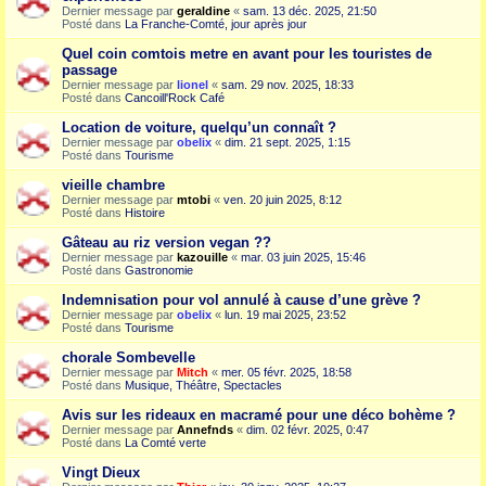
Dernier message par
geraldine
«
sam. 13 déc. 2025, 21:50
Posté dans
La Franche-Comté, jour après jour
Quel coin comtois metre en avant pour les touristes de
passage
Dernier message par
lionel
«
sam. 29 nov. 2025, 18:33
Posté dans
Cancoill'Rock Café
Location de voiture, quelqu’un connaît ?
Dernier message par
obelix
«
dim. 21 sept. 2025, 1:15
Posté dans
Tourisme
vieille chambre
Dernier message par
mtobi
«
ven. 20 juin 2025, 8:12
Posté dans
Histoire
Gâteau au riz version vegan ??
Dernier message par
kazouille
«
mar. 03 juin 2025, 15:46
Posté dans
Gastronomie
Indemnisation pour vol annulé à cause d’une grève ?
Dernier message par
obelix
«
lun. 19 mai 2025, 23:52
Posté dans
Tourisme
chorale Sombevelle
Dernier message par
Mitch
«
mer. 05 févr. 2025, 18:58
Posté dans
Musique, Théâtre, Spectacles
Avis sur les rideaux en macramé pour une déco bohème ?
Dernier message par
Annefnds
«
dim. 02 févr. 2025, 0:47
Posté dans
La Comté verte
Vingt Dieux