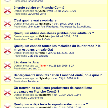
Posté dans
Gastronomie
énergie solaire en Franche-Comté
Dernier message par
June
«
ven. 17 juil. 2026, 10:20
Posté dans
La Comté verte
C'est quoi le vrai savoir-faire
Dernier message par
geraldine
«
ven. 10 juil. 2026, 9:52
Posté dans
Littérature, Arts Plastiques, Photographie, Expositions...
Quelqu'un utilise des alèses jetables pour adulte ici ?
Dernier message par
Felicité
«
jeu. 09 juil. 2026, 13:35
Posté dans
Cancoill'Rock Café
Quelqu'un connait toutes les maladies du laurier rose ? le
mien est dans un sale état
Dernier message par
Vico
«
ven. 03 juil. 2026, 9:28
Posté dans
Café des anciens
Léo dans le Jura
Dernier message par
Thier
«
jeu. 25 juin 2026, 8:27
Posté dans
Léo and Co
Hébergements insolites : et en Franche-Comté, on a quoi ?
Dernier message par
Sylvainp
«
mer. 03 juin 2026, 0:34
Posté dans
Tourisme
Où trouver les meilleurs producteurs de cancoillotte
artisanale en Franche-Comté ?
Dernier message par
paquin94
«
lun. 01 juin 2026, 10:44
Posté dans
Gastronomie
Quelqu'un a déjà testé la signature électronique ?
Dernier message par
paquin94
«
lun. 01 juin 2026, 10:40