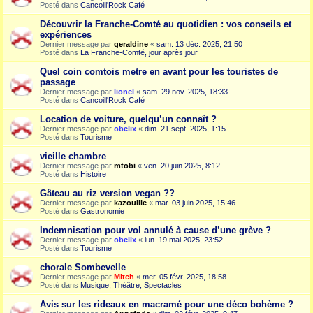
Posté dans
Cancoill'Rock Café
Découvrir la Franche-Comté au quotidien : vos conseils et
expériences
Dernier message par
geraldine
«
sam. 13 déc. 2025, 21:50
Posté dans
La Franche-Comté, jour après jour
Quel coin comtois metre en avant pour les touristes de
passage
Dernier message par
lionel
«
sam. 29 nov. 2025, 18:33
Posté dans
Cancoill'Rock Café
Location de voiture, quelqu’un connaît ?
Dernier message par
obelix
«
dim. 21 sept. 2025, 1:15
Posté dans
Tourisme
vieille chambre
Dernier message par
mtobi
«
ven. 20 juin 2025, 8:12
Posté dans
Histoire
Gâteau au riz version vegan ??
Dernier message par
kazouille
«
mar. 03 juin 2025, 15:46
Posté dans
Gastronomie
Indemnisation pour vol annulé à cause d’une grève ?
Dernier message par
obelix
«
lun. 19 mai 2025, 23:52
Posté dans
Tourisme
chorale Sombevelle
Dernier message par
Mitch
«
mer. 05 févr. 2025, 18:58
Posté dans
Musique, Théâtre, Spectacles
Avis sur les rideaux en macramé pour une déco bohème ?