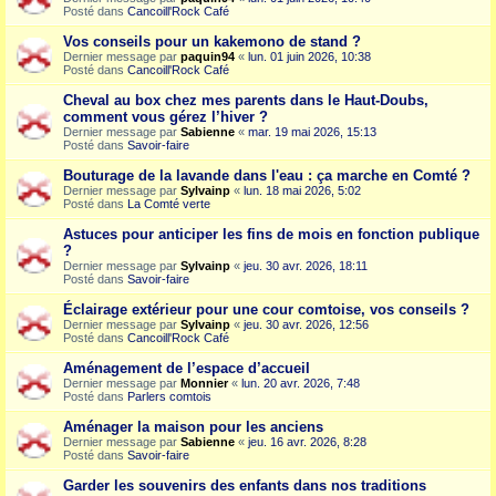
Posté dans
Cancoill'Rock Café
Vos conseils pour un kakemono de stand ?
Dernier message par
paquin94
«
lun. 01 juin 2026, 10:38
Posté dans
Cancoill'Rock Café
Cheval au box chez mes parents dans le Haut-Doubs,
comment vous gérez l’hiver ?
Dernier message par
Sabienne
«
mar. 19 mai 2026, 15:13
Posté dans
Savoir-faire
Bouturage de la lavande dans l'eau : ça marche en Comté ?
Dernier message par
Sylvainp
«
lun. 18 mai 2026, 5:02
Posté dans
La Comté verte
Astuces pour anticiper les fins de mois en fonction publique
?
Dernier message par
Sylvainp
«
jeu. 30 avr. 2026, 18:11
Posté dans
Savoir-faire
Éclairage extérieur pour une cour comtoise, vos conseils ?
Dernier message par
Sylvainp
«
jeu. 30 avr. 2026, 12:56
Posté dans
Cancoill'Rock Café
Aménagement de l’espace d’accueil
Dernier message par
Monnier
«
lun. 20 avr. 2026, 7:48
Posté dans
Parlers comtois
Aménager la maison pour les anciens
Dernier message par
Sabienne
«
jeu. 16 avr. 2026, 8:28
Posté dans
Savoir-faire
Garder les souvenirs des enfants dans nos traditions