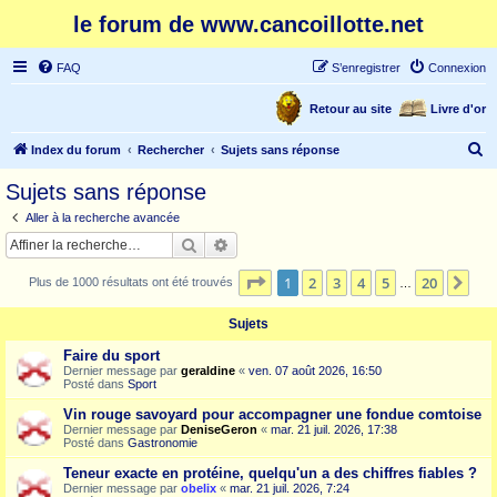
le forum de www.cancoillotte.net
FAQ
S’enregistrer
Connexion
Retour au site
Livre d'or
R
Index du forum
Rechercher
Sujets sans réponse
e
Sujets sans réponse
c
Aller à la recherche avancée
h
Rechercher
Recherche avancée
e
Page
1
sur
20
1
2
3
4
5
20
Sui
Plus de 1000 résultats ont été trouvés
r
…
c
Sujets
h
Faire du sport
e
Dernier message par
geraldine
«
ven. 07 août 2026, 16:50
Posté dans
Sport
r
Vin rouge savoyard pour accompagner une fondue comtoise
Dernier message par
DeniseGeron
«
mar. 21 juil. 2026, 17:38
Posté dans
Gastronomie
Teneur exacte en protéine, quelqu'un a des chiffres fiables ?
Dernier message par
obelix
«
mar. 21 juil. 2026, 7:24