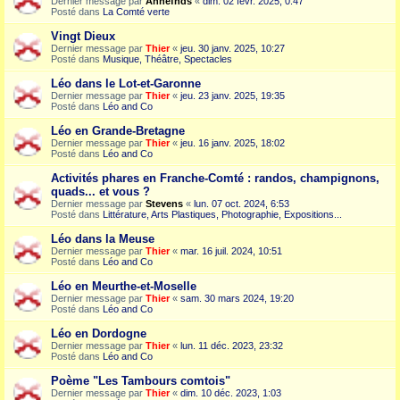
Dernier message par
Annefnds
«
dim. 02 févr. 2025, 0:47
Posté dans
La Comté verte
Vingt Dieux
Dernier message par
Thier
«
jeu. 30 janv. 2025, 10:27
Posté dans
Musique, Théâtre, Spectacles
Léo dans le Lot-et-Garonne
Dernier message par
Thier
«
jeu. 23 janv. 2025, 19:35
Posté dans
Léo and Co
Léo en Grande-Bretagne
Dernier message par
Thier
«
jeu. 16 janv. 2025, 18:02
Posté dans
Léo and Co
Activités phares en Franche-Comté : randos, champignons,
quads... et vous ?
Dernier message par
Stevens
«
lun. 07 oct. 2024, 6:53
Posté dans
Littérature, Arts Plastiques, Photographie, Expositions...
Léo dans la Meuse
Dernier message par
Thier
«
mar. 16 juil. 2024, 10:51
Posté dans
Léo and Co
Léo en Meurthe-et-Moselle
Dernier message par
Thier
«
sam. 30 mars 2024, 19:20
Posté dans
Léo and Co
Léo en Dordogne
Dernier message par
Thier
«
lun. 11 déc. 2023, 23:32
Posté dans
Léo and Co
Poème "Les Tambours comtois"
Dernier message par
Thier
«
dim. 10 déc. 2023, 1:03