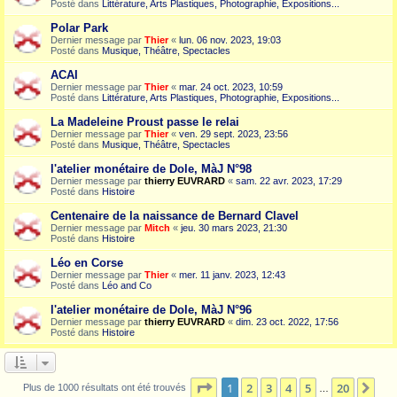
Posté dans
Littérature, Arts Plastiques, Photographie, Expositions...
Polar Park
Dernier message par
Thier
«
lun. 06 nov. 2023, 19:03
Posté dans
Musique, Théâtre, Spectacles
ACAI
Dernier message par
Thier
«
mar. 24 oct. 2023, 10:59
Posté dans
Littérature, Arts Plastiques, Photographie, Expositions...
La Madeleine Proust passe le relai
Dernier message par
Thier
«
ven. 29 sept. 2023, 23:56
Posté dans
Musique, Théâtre, Spectacles
l'atelier monétaire de Dole, MàJ N°98
Dernier message par
thierry EUVRARD
«
sam. 22 avr. 2023, 17:29
Posté dans
Histoire
Centenaire de la naissance de Bernard Clavel
Dernier message par
Mitch
«
jeu. 30 mars 2023, 21:30
Posté dans
Histoire
Léo en Corse
Dernier message par
Thier
«
mer. 11 janv. 2023, 12:43
Posté dans
Léo and Co
l'atelier monétaire de Dole, MàJ N°96
Dernier message par
thierry EUVRARD
«
dim. 23 oct. 2022, 17:56
Posté dans
Histoire
Page
1
sur
20
1
2
3
4
5
20
Sui
Plus de 1000 résultats ont été trouvés
…