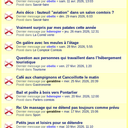
Dernier message par
obelix
«
sam. 11 avr. 2026, 13:03
Posté dans
Savoir-faire
Avis déco : fauteuil "aviation" dans un salon comtois ?
Dernier message par
obelix
«
dim. 29 mars 2026, 6:03
Posté dans
Savoir-faire
Vraiment surpris par mes patates cette année
Dernier message par
hderogier
«
jeu. 26 mars 2026, 12:31
Posté dans
La Comté verte
On galère avec les meules à l'étage
Dernier message par
obelix
«
sam. 28 févr. 2026, 5:55
Posté dans
Le Comptoir Comtois
Question aux personnes qui travaillent dans l’hébergement
touristique
Dernier message par
obelix
«
ven. 27 févr. 2026, 1:20
Posté dans
Tourisme
Café aux champignons et Cancoillotte le matin
Dernier message par
geraldine
«
mer. 25 févr. 2026, 20:39
Posté dans
Gastronomie
Bail et poêle à bois vers Pontarlier
Dernier message par
hderogier
«
ven. 20 févr. 2026, 12:00
Posté dans
Parlers comtois
Re: Un massage qui ne détend pas toujours comme prévu
Dernier message par
geraldine
«
mar. 17 févr. 2026, 15:06
Posté dans
Sport
Petits jeux et loisirs pour se détendre
Dernier message par
obelix
«
mar. 10 févr. 2026, 11:10