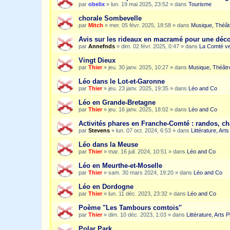
par
obelix
»
lun. 19 mai 2025, 23:52
» dans
Tourisme
chorale Sombevelle
par
Mitch
»
mer. 05 févr. 2025, 18:58
» dans
Musique, Théât
Avis sur les rideaux en macramé pour une dé
par
Annefnds
»
dim. 02 févr. 2025, 0:47
» dans
La Comté ve
Vingt Dieux
par
Thier
»
jeu. 30 janv. 2025, 10:27
» dans
Musique, Théâtr
Léo dans le Lot-et-Garonne
par
Thier
»
jeu. 23 janv. 2025, 19:35
» dans
Léo and Co
Léo en Grande-Bretagne
par
Thier
»
jeu. 16 janv. 2025, 18:02
» dans
Léo and Co
Activités phares en Franche-Comté : randos, c
par
Stevens
»
lun. 07 oct. 2024, 6:53
» dans
Littérature, Art
Léo dans la Meuse
par
Thier
»
mar. 16 juil. 2024, 10:51
» dans
Léo and Co
Léo en Meurthe-et-Moselle
par
Thier
»
sam. 30 mars 2024, 19:20
» dans
Léo and Co
Léo en Dordogne
par
Thier
»
lun. 11 déc. 2023, 23:32
» dans
Léo and Co
Poème "Les Tambours comtois"
par
Thier
»
dim. 10 déc. 2023, 1:03
» dans
Littérature, Arts 
Polar Park