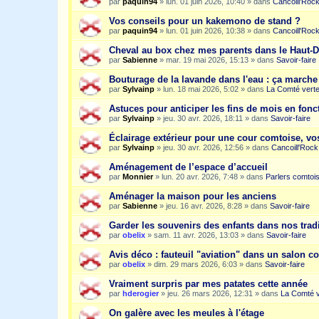
par
paquin94
»
lun. 01 juin 2026, 10:40
» dans
Cancoill'Roc
Vos conseils pour un kakemono de stand ?
par
paquin94
»
lun. 01 juin 2026, 10:38
» dans
Cancoill'Roc
Cheval au box chez mes parents dans le Haut-
par
Sabienne
»
mar. 19 mai 2026, 15:13
» dans
Savoir-faire
Bouturage de la lavande dans l'eau : ça march
par
Sylvainp
»
lun. 18 mai 2026, 5:02
» dans
La Comté vert
Astuces pour anticiper les fins de mois en fonc
par
Sylvainp
»
jeu. 30 avr. 2026, 18:11
» dans
Savoir-faire
Éclairage extérieur pour une cour comtoise, vo
par
Sylvainp
»
jeu. 30 avr. 2026, 12:56
» dans
Cancoill'Rock
Aménagement de l’espace d’accueil
par
Monnier
»
lun. 20 avr. 2026, 7:48
» dans
Parlers comtoi
Aménager la maison pour les anciens
par
Sabienne
»
jeu. 16 avr. 2026, 8:28
» dans
Savoir-faire
Garder les souvenirs des enfants dans nos trad
par
obelix
»
sam. 11 avr. 2026, 13:03
» dans
Savoir-faire
Avis déco : fauteuil "aviation" dans un salon c
par
obelix
»
dim. 29 mars 2026, 6:03
» dans
Savoir-faire
Vraiment surpris par mes patates cette année
par
hderogier
»
jeu. 26 mars 2026, 12:31
» dans
La Comté v
On galère avec les meules à l'étage