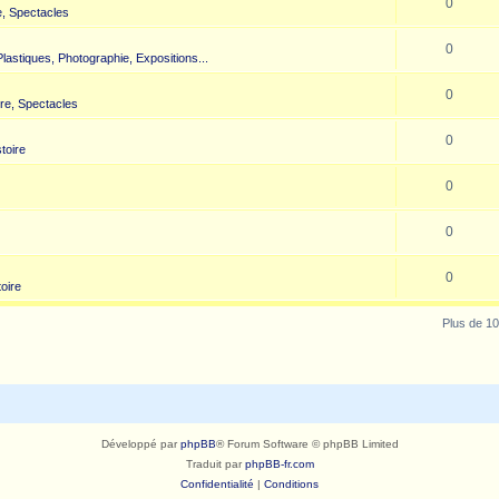
0
, Spectacles
0
 Plastiques, Photographie, Expositions...
0
re, Spectacles
0
toire
0
0
0
toire
Plus de 10
Développé par
phpBB
® Forum Software © phpBB Limited
Traduit par
phpBB-fr.com
Confidentialité
|
Conditions