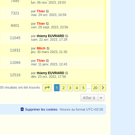
7495
lun. 06 nov. 2023, 19:03
par
Thier
7321
mar. 24 oct. 2023, 10:59
par
Thier
8401
ven. 29 sept. 2023, 23:56
par
thierry EUVRARD
11045
sam. 22 avr. 2023, 17:29
par
Mitch
11831
jeu. 30 mars 2023, 21:30
par
Thier
11094
mer. 11 janv. 2023, 12:43
par
thierry EUVRARD
12516
dim. 23 oct. 2022, 17:56
Page
1
sur
20
1
2
3
4
5
20
Suivante
00 résultats ont été trouvés
…
Aller à
Supprimer les cookies
Heures au format
UTC+02:00