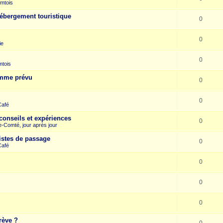
mtois
hébergement touristique
0
0
ie
0
mtois
omme prévu
0
0
Café
conseils et expériences
0
-Comté, jour après jour
istes de passage
0
Café
0
0
0
rève ?
0