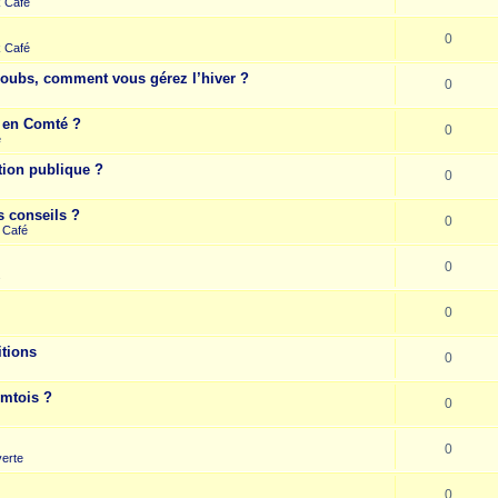
k Café
0
k Café
Doubs, comment vous gérez l’hiver ?
0
e en Comté ?
0
e
tion publique ?
0
s conseils ?
0
 Café
0
s
0
itions
0
omtois ?
0
0
erte
0