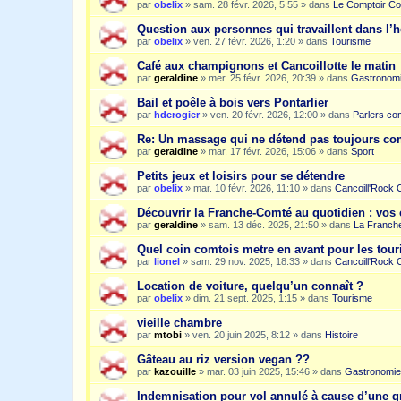
par
obelix
»
sam. 28 févr. 2026, 5:55
» dans
Le Comptoir Co
Question aux personnes qui travaillent dans l’
par
obelix
»
ven. 27 févr. 2026, 1:20
» dans
Tourisme
Café aux champignons et Cancoillotte le matin
par
geraldine
»
mer. 25 févr. 2026, 20:39
» dans
Gastronom
Bail et poêle à bois vers Pontarlier
par
hderogier
»
ven. 20 févr. 2026, 12:00
» dans
Parlers co
Re: Un massage qui ne détend pas toujours c
par
geraldine
»
mar. 17 févr. 2026, 15:06
» dans
Sport
Petits jeux et loisirs pour se détendre
par
obelix
»
mar. 10 févr. 2026, 11:10
» dans
Cancoill'Rock 
Découvrir la Franche-Comté au quotidien : vos 
par
geraldine
»
sam. 13 déc. 2025, 21:50
» dans
La Franche
Quel coin comtois metre en avant pour les tour
par
lionel
»
sam. 29 nov. 2025, 18:33
» dans
Cancoill'Rock 
Location de voiture, quelqu’un connaît ?
par
obelix
»
dim. 21 sept. 2025, 1:15
» dans
Tourisme
vieille chambre
par
mtobi
»
ven. 20 juin 2025, 8:12
» dans
Histoire
Gâteau au riz version vegan ??
par
kazouille
»
mar. 03 juin 2025, 15:46
» dans
Gastronomie
Indemnisation pour vol annulé à cause d’une g