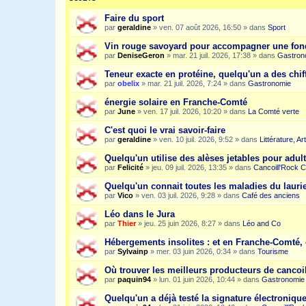
Faire du sport
par
geraldine
»
ven. 07 août 2026, 16:50
» dans
Sport
Vin rouge savoyard pour accompagner une fon
par
DeniseGeron
»
mar. 21 juil. 2026, 17:38
» dans
Gastron
Teneur exacte en protéine, quelqu'un a des chiff
par
obelix
»
mar. 21 juil. 2026, 7:24
» dans
Gastronomie
énergie solaire en Franche-Comté
par
June
»
ven. 17 juil. 2026, 10:20
» dans
La Comté verte
C'est quoi le vrai savoir-faire
par
geraldine
»
ven. 10 juil. 2026, 9:52
» dans
Littérature, A
Quelqu'un utilise des alèses jetables pour adult
par
Felicité
»
jeu. 09 juil. 2026, 13:35
» dans
Cancoill'Rock C
Quelqu'un connait toutes les maladies du laurie
par
Vico
»
ven. 03 juil. 2026, 9:28
» dans
Café des anciens
Léo dans le Jura
par
Thier
»
jeu. 25 juin 2026, 8:27
» dans
Léo and Co
Hébergements insolites : et en Franche-Comté, 
par
Sylvainp
»
mer. 03 juin 2026, 0:34
» dans
Tourisme
Où trouver les meilleurs producteurs de cancoi
par
paquin94
»
lun. 01 juin 2026, 10:44
» dans
Gastronomie
Quelqu'un a déjà testé la signature électroniqu