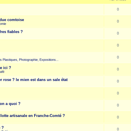
0
due comtoise
0
omie
res fiables ?
0
0
0
rts Plastiques, Photographie, Expositions...
e ici ?
0
afé
r rose ? le mien est dans un sale état
0
0
on a quoi ?
0
llotte artisanale en Franche-Comté ?
0
e ?
0