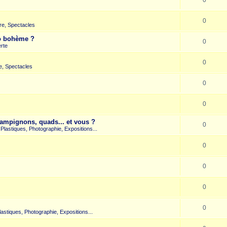
0
re, Spectacles
co bohème ?
0
rte
0
e, Spectacles
0
0
hampignons, quads... et vous ?
0
s Plastiques, Photographie, Expositions...
0
0
0
0
Plastiques, Photographie, Expositions...