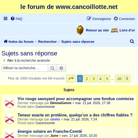
le forum de www.cancoillotte.net
FAQ
S’enregistrer
Connexion
Retour au site
Livre d'or
R
Index du forum
Rechercher
Sujets sans réponse
e
Sujets sans réponse
c
Aller à la recherche avancée
h
Rechercher
Recherche avancée
e
Page
1
sur
20
1
2
3
4
5
20
Sui
Plus de 1000 résultats ont été trouvés
r
…
c
Sujets
h
Vin rouge savoyard pour accompagner une fondue comtoise
e
Dernier message par
DeniseGeron
«
mar. 21 juil. 2026, 17:38
Posté dans
Gastronomie
r
Teneur exacte en protéine, quelqu'un a des chiffres fiables ?
Dernier message par
obelix
«
mar. 21 juil. 2026, 7:24
Posté dans
Gastronomie
énergie solaire en Franche-Comté
Dernier message par
June
«
ven. 17 juil. 2026, 10:20