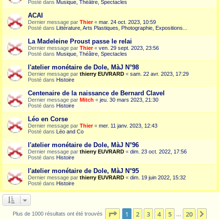
Posté dans
Musique, Théâtre, Spectacles
ACAI
Dernier message par
Thier
«
mar. 24 oct. 2023, 10:59
Posté dans
Littérature, Arts Plastiques, Photographie, Expositions...
La Madeleine Proust passe le relai
Dernier message par
Thier
«
ven. 29 sept. 2023, 23:56
Posté dans
Musique, Théâtre, Spectacles
l'atelier monétaire de Dole, MàJ N°98
Dernier message par
thierry EUVRARD
«
sam. 22 avr. 2023, 17:29
Posté dans
Histoire
Centenaire de la naissance de Bernard Clavel
Dernier message par
Mitch
«
jeu. 30 mars 2023, 21:30
Posté dans
Histoire
Léo en Corse
Dernier message par
Thier
«
mer. 11 janv. 2023, 12:43
Posté dans
Léo and Co
l'atelier monétaire de Dole, MàJ N°96
Dernier message par
thierry EUVRARD
«
dim. 23 oct. 2022, 17:56
Posté dans
Histoire
l'atelier monétaire de Dole, MàJ N°95
Dernier message par
thierry EUVRARD
«
dim. 19 juin 2022, 15:32
Posté dans
Histoire
Page
1
sur
20
1
2
3
4
5
20
Sui
Plus de 1000 résultats ont été trouvés
…