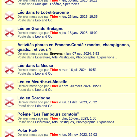
Dernier message par
Thier
«
jeu. 30 janv. 2025, 10:27
Posté dans
Musique, Théâtre, Spectacles
Léo dans le Lot-et-Garonne
Dernier message par
Thier
«
jeu. 23 janv. 2025, 19:35
Posté dans
Léo and Co
Léo en Grande-Bretagne
Dernier message par
Thier
«
jeu. 16 janv. 2025, 18:02
Posté dans
Léo and Co
Activités phares en Franche-Comté : randos, champignons,
quads... et vous ?
Dernier message par
Stevens
«
lun. 07 oct. 2024, 6:53
Posté dans
Littérature, Arts Plastiques, Photographie, Expositions...
Léo dans la Meuse
Dernier message par
Thier
«
mar. 16 juil. 2024, 10:51
Posté dans
Léo and Co
Léo en Meurthe-et-Moselle
Dernier message par
Thier
«
sam. 30 mars 2024, 19:20
Posté dans
Léo and Co
Léo en Dordogne
Dernier message par
Thier
«
lun. 11 déc. 2023, 23:32
Posté dans
Léo and Co
Poème "Les Tambours comtois"
Dernier message par
Thier
«
dim. 10 déc. 2023, 1:03
Posté dans
Littérature, Arts Plastiques, Photographie, Expositions...
Polar Park
Dernier message par
Thier
«
lun. 06 nov. 2023, 19:03