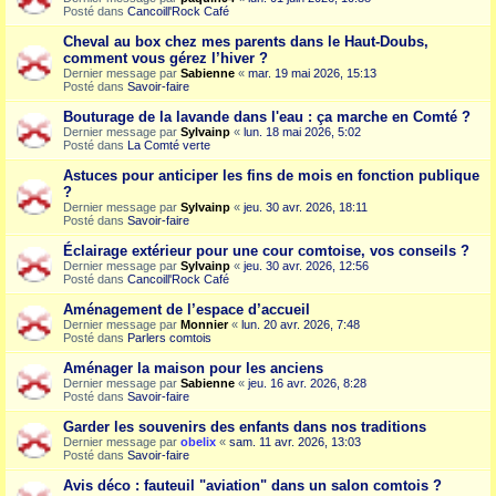
Posté dans
Cancoill'Rock Café
Cheval au box chez mes parents dans le Haut-Doubs,
comment vous gérez l’hiver ?
Dernier message par
Sabienne
«
mar. 19 mai 2026, 15:13
Posté dans
Savoir-faire
Bouturage de la lavande dans l'eau : ça marche en Comté ?
Dernier message par
Sylvainp
«
lun. 18 mai 2026, 5:02
Posté dans
La Comté verte
Astuces pour anticiper les fins de mois en fonction publique
?
Dernier message par
Sylvainp
«
jeu. 30 avr. 2026, 18:11
Posté dans
Savoir-faire
Éclairage extérieur pour une cour comtoise, vos conseils ?
Dernier message par
Sylvainp
«
jeu. 30 avr. 2026, 12:56
Posté dans
Cancoill'Rock Café
Aménagement de l’espace d’accueil
Dernier message par
Monnier
«
lun. 20 avr. 2026, 7:48
Posté dans
Parlers comtois
Aménager la maison pour les anciens
Dernier message par
Sabienne
«
jeu. 16 avr. 2026, 8:28
Posté dans
Savoir-faire
Garder les souvenirs des enfants dans nos traditions
Dernier message par
obelix
«
sam. 11 avr. 2026, 13:03
Posté dans
Savoir-faire
Avis déco : fauteuil "aviation" dans un salon comtois ?