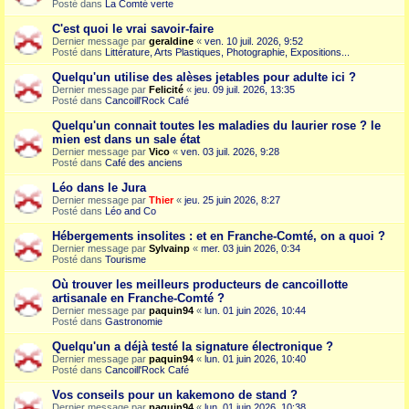
Posté dans
La Comté verte
C'est quoi le vrai savoir-faire
Dernier message par
geraldine
«
ven. 10 juil. 2026, 9:52
Posté dans
Littérature, Arts Plastiques, Photographie, Expositions...
Quelqu'un utilise des alèses jetables pour adulte ici ?
Dernier message par
Felicité
«
jeu. 09 juil. 2026, 13:35
Posté dans
Cancoill'Rock Café
Quelqu'un connait toutes les maladies du laurier rose ? le
mien est dans un sale état
Dernier message par
Vico
«
ven. 03 juil. 2026, 9:28
Posté dans
Café des anciens
Léo dans le Jura
Dernier message par
Thier
«
jeu. 25 juin 2026, 8:27
Posté dans
Léo and Co
Hébergements insolites : et en Franche-Comté, on a quoi ?
Dernier message par
Sylvainp
«
mer. 03 juin 2026, 0:34
Posté dans
Tourisme
Où trouver les meilleurs producteurs de cancoillotte
artisanale en Franche-Comté ?
Dernier message par
paquin94
«
lun. 01 juin 2026, 10:44
Posté dans
Gastronomie
Quelqu'un a déjà testé la signature électronique ?
Dernier message par
paquin94
«
lun. 01 juin 2026, 10:40
Posté dans
Cancoill'Rock Café
Vos conseils pour un kakemono de stand ?
Dernier message par
paquin94
«
lun. 01 juin 2026, 10:38