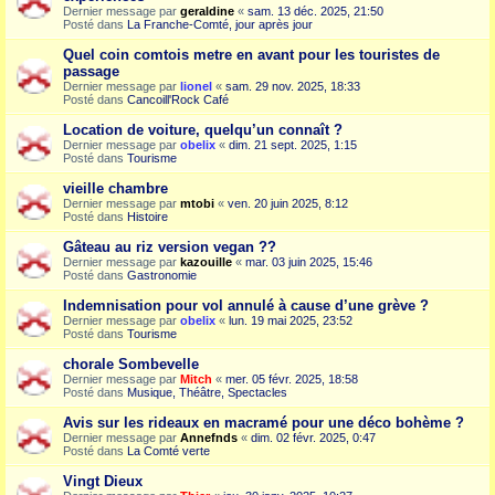
Dernier message par
geraldine
«
sam. 13 déc. 2025, 21:50
Posté dans
La Franche-Comté, jour après jour
Quel coin comtois metre en avant pour les touristes de
passage
Dernier message par
lionel
«
sam. 29 nov. 2025, 18:33
Posté dans
Cancoill'Rock Café
Location de voiture, quelqu’un connaît ?
Dernier message par
obelix
«
dim. 21 sept. 2025, 1:15
Posté dans
Tourisme
vieille chambre
Dernier message par
mtobi
«
ven. 20 juin 2025, 8:12
Posté dans
Histoire
Gâteau au riz version vegan ??
Dernier message par
kazouille
«
mar. 03 juin 2025, 15:46
Posté dans
Gastronomie
Indemnisation pour vol annulé à cause d’une grève ?
Dernier message par
obelix
«
lun. 19 mai 2025, 23:52
Posté dans
Tourisme
chorale Sombevelle
Dernier message par
Mitch
«
mer. 05 févr. 2025, 18:58
Posté dans
Musique, Théâtre, Spectacles
Avis sur les rideaux en macramé pour une déco bohème ?
Dernier message par
Annefnds
«
dim. 02 févr. 2025, 0:47
Posté dans
La Comté verte
Vingt Dieux