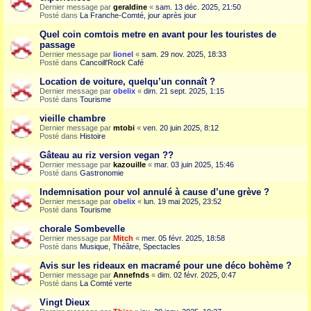
Dernier message par
geraldine
«
sam. 13 déc. 2025, 21:50
Posté dans
La Franche-Comté, jour après jour
Quel coin comtois metre en avant pour les touristes de
passage
Dernier message par
lionel
«
sam. 29 nov. 2025, 18:33
Posté dans
Cancoill'Rock Café
Location de voiture, quelqu’un connaît ?
Dernier message par
obelix
«
dim. 21 sept. 2025, 1:15
Posté dans
Tourisme
vieille chambre
Dernier message par
mtobi
«
ven. 20 juin 2025, 8:12
Posté dans
Histoire
Gâteau au riz version vegan ??
Dernier message par
kazouille
«
mar. 03 juin 2025, 15:46
Posté dans
Gastronomie
Indemnisation pour vol annulé à cause d’une grève ?
Dernier message par
obelix
«
lun. 19 mai 2025, 23:52
Posté dans
Tourisme
chorale Sombevelle
Dernier message par
Mitch
«
mer. 05 févr. 2025, 18:58
Posté dans
Musique, Théâtre, Spectacles
Avis sur les rideaux en macramé pour une déco bohème ?
Dernier message par
Annefnds
«
dim. 02 févr. 2025, 0:47
Posté dans
La Comté verte
Vingt Dieux