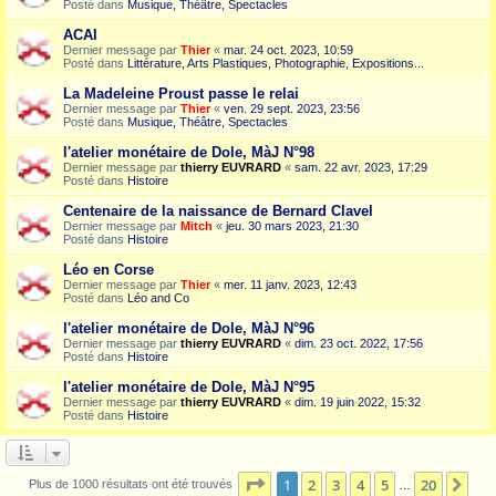
Posté dans
Musique, Théâtre, Spectacles
ACAI
Dernier message par
Thier
«
mar. 24 oct. 2023, 10:59
Posté dans
Littérature, Arts Plastiques, Photographie, Expositions...
La Madeleine Proust passe le relai
Dernier message par
Thier
«
ven. 29 sept. 2023, 23:56
Posté dans
Musique, Théâtre, Spectacles
l'atelier monétaire de Dole, MàJ N°98
Dernier message par
thierry EUVRARD
«
sam. 22 avr. 2023, 17:29
Posté dans
Histoire
Centenaire de la naissance de Bernard Clavel
Dernier message par
Mitch
«
jeu. 30 mars 2023, 21:30
Posté dans
Histoire
Léo en Corse
Dernier message par
Thier
«
mer. 11 janv. 2023, 12:43
Posté dans
Léo and Co
l'atelier monétaire de Dole, MàJ N°96
Dernier message par
thierry EUVRARD
«
dim. 23 oct. 2022, 17:56
Posté dans
Histoire
l'atelier monétaire de Dole, MàJ N°95
Dernier message par
thierry EUVRARD
«
dim. 19 juin 2022, 15:32
Posté dans
Histoire
Page
1
sur
20
1
2
3
4
5
20
Sui
Plus de 1000 résultats ont été trouvés
…