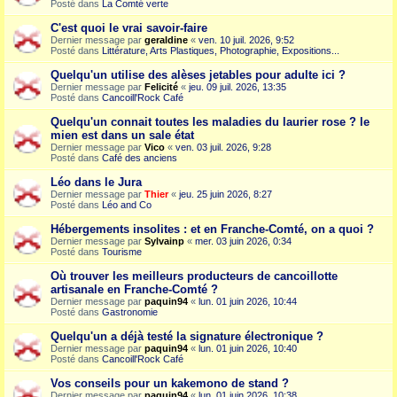
Posté dans
La Comté verte
C'est quoi le vrai savoir-faire
Dernier message par
geraldine
«
ven. 10 juil. 2026, 9:52
Posté dans
Littérature, Arts Plastiques, Photographie, Expositions...
Quelqu'un utilise des alèses jetables pour adulte ici ?
Dernier message par
Felicité
«
jeu. 09 juil. 2026, 13:35
Posté dans
Cancoill'Rock Café
Quelqu'un connait toutes les maladies du laurier rose ? le
mien est dans un sale état
Dernier message par
Vico
«
ven. 03 juil. 2026, 9:28
Posté dans
Café des anciens
Léo dans le Jura
Dernier message par
Thier
«
jeu. 25 juin 2026, 8:27
Posté dans
Léo and Co
Hébergements insolites : et en Franche-Comté, on a quoi ?
Dernier message par
Sylvainp
«
mer. 03 juin 2026, 0:34
Posté dans
Tourisme
Où trouver les meilleurs producteurs de cancoillotte
artisanale en Franche-Comté ?
Dernier message par
paquin94
«
lun. 01 juin 2026, 10:44
Posté dans
Gastronomie
Quelqu'un a déjà testé la signature électronique ?
Dernier message par
paquin94
«
lun. 01 juin 2026, 10:40
Posté dans
Cancoill'Rock Café
Vos conseils pour un kakemono de stand ?
Dernier message par
paquin94
«
lun. 01 juin 2026, 10:38