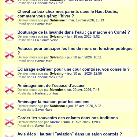
Posté dans
Cancoill'Rock Café
Cheval au box chez mes parents dans le Haut-Doubs,
comment vous gérez l’hiver ?
Dernier message par
Sabienne
«
mar. 19 mai 2026, 15:13
Posté dans
Savoir-faire
Bouturage de la lavande dans l'eau : ça marche en Comté ?
Dernier message par
Sylvainp
«
lun. 18 mai 2026, 5:02
Posté dans
La Comté verte
Astuces pour anticiper les fins de mois en fonction publique
?
Dernier message par
Sylvainp
«
jeu. 30 avr. 2026, 18:11
Posté dans
Savoir-faire
Éclairage extérieur pour une cour comtoise, vos conseils ?
Dernier message par
Sylvainp
«
jeu. 30 avr. 2026, 12:56
Posté dans
Cancoill'Rock Café
Aménagement de l’espace d’accueil
Dernier message par
Monnier
«
lun. 20 avr. 2026, 7:48
Posté dans
Parlers comtois
Aménager la maison pour les anciens
Dernier message par
Sabienne
«
jeu. 16 avr. 2026, 8:28
Posté dans
Savoir-faire
Garder les souvenirs des enfants dans nos traditions
Dernier message par
obelix
«
sam. 11 avr. 2026, 13:03
Posté dans
Savoir-faire
Avis déco : fauteuil "aviation" dans un salon comtois ?