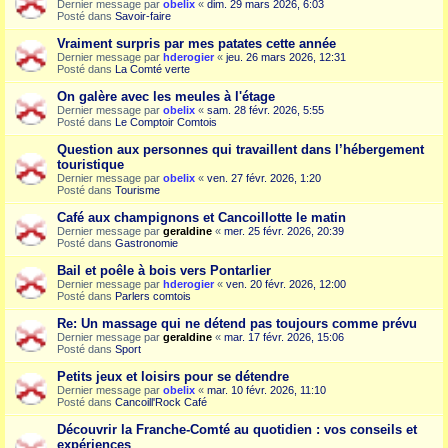
Dernier message par
obelix
«
dim. 29 mars 2026, 6:03
Posté dans
Savoir-faire
Vraiment surpris par mes patates cette année
Dernier message par
hderogier
«
jeu. 26 mars 2026, 12:31
Posté dans
La Comté verte
On galère avec les meules à l'étage
Dernier message par
obelix
«
sam. 28 févr. 2026, 5:55
Posté dans
Le Comptoir Comtois
Question aux personnes qui travaillent dans l’hébergement
touristique
Dernier message par
obelix
«
ven. 27 févr. 2026, 1:20
Posté dans
Tourisme
Café aux champignons et Cancoillotte le matin
Dernier message par
geraldine
«
mer. 25 févr. 2026, 20:39
Posté dans
Gastronomie
Bail et poêle à bois vers Pontarlier
Dernier message par
hderogier
«
ven. 20 févr. 2026, 12:00
Posté dans
Parlers comtois
Re: Un massage qui ne détend pas toujours comme prévu
Dernier message par
geraldine
«
mar. 17 févr. 2026, 15:06
Posté dans
Sport
Petits jeux et loisirs pour se détendre
Dernier message par
obelix
«
mar. 10 févr. 2026, 11:10
Posté dans
Cancoill'Rock Café
Découvrir la Franche-Comté au quotidien : vos conseils et
expériences