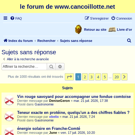
le forum de www.cancoillotte.net
FAQ
S’enregistrer
Connexion
Retour au site
Livre d'or
R
Index du forum
Rechercher
Sujets sans réponse
e
Sujets sans réponse
c
Aller à la recherche avancée
h
Rechercher
Recherche avancée
e
Page
1
sur
20
1
2
3
4
5
20
Sui
Plus de 1000 résultats ont été trouvés
r
…
c
Sujets
h
Vin rouge savoyard pour accompagner une fondue comtoise
e
Dernier message par
DeniseGeron
«
mar. 21 juil. 2026, 17:38
Posté dans
Gastronomie
r
Teneur exacte en protéine, quelqu'un a des chiffres fiables ?
Dernier message par
obelix
«
mar. 21 juil. 2026, 7:24
Posté dans
Gastronomie
énergie solaire en Franche-Comté
Dernier message par
June
«
ven. 17 juil. 2026, 10:20