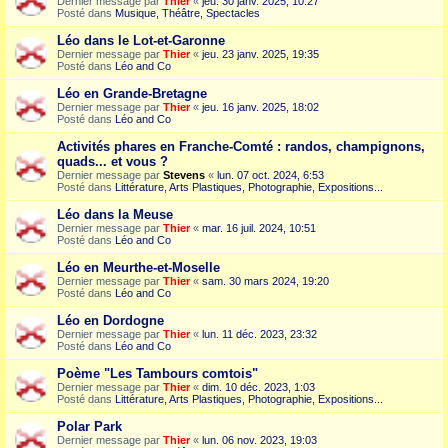
Dernier message par
Thier
«
jeu. 30 janv. 2025, 10:27
Posté dans
Musique, Théâtre, Spectacles
Léo dans le Lot-et-Garonne
Dernier message par
Thier
«
jeu. 23 janv. 2025, 19:35
Posté dans
Léo and Co
Léo en Grande-Bretagne
Dernier message par
Thier
«
jeu. 16 janv. 2025, 18:02
Posté dans
Léo and Co
Activités phares en Franche-Comté : randos, champignons,
quads... et vous ?
Dernier message par
Stevens
«
lun. 07 oct. 2024, 6:53
Posté dans
Littérature, Arts Plastiques, Photographie, Expositions...
Léo dans la Meuse
Dernier message par
Thier
«
mar. 16 juil. 2024, 10:51
Posté dans
Léo and Co
Léo en Meurthe-et-Moselle
Dernier message par
Thier
«
sam. 30 mars 2024, 19:20
Posté dans
Léo and Co
Léo en Dordogne
Dernier message par
Thier
«
lun. 11 déc. 2023, 23:32
Posté dans
Léo and Co
Poème "Les Tambours comtois"
Dernier message par
Thier
«
dim. 10 déc. 2023, 1:03
Posté dans
Littérature, Arts Plastiques, Photographie, Expositions...
Polar Park
Dernier message par
Thier
«
lun. 06 nov. 2023, 19:03