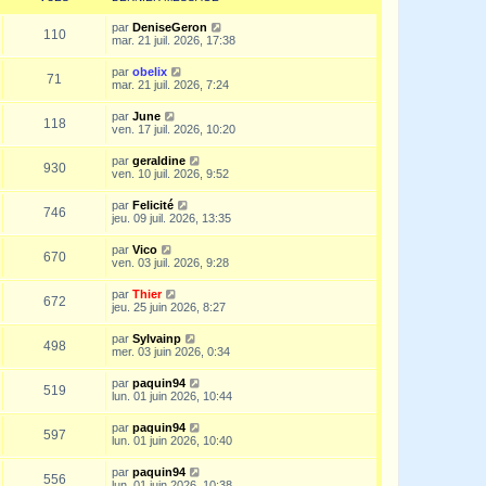
par
DeniseGeron
110
mar. 21 juil. 2026, 17:38
par
obelix
71
mar. 21 juil. 2026, 7:24
par
June
118
ven. 17 juil. 2026, 10:20
par
geraldine
930
ven. 10 juil. 2026, 9:52
par
Felicité
746
jeu. 09 juil. 2026, 13:35
par
Vico
670
ven. 03 juil. 2026, 9:28
par
Thier
672
jeu. 25 juin 2026, 8:27
par
Sylvainp
498
mer. 03 juin 2026, 0:34
par
paquin94
519
lun. 01 juin 2026, 10:44
par
paquin94
597
lun. 01 juin 2026, 10:40
par
paquin94
556
lun. 01 juin 2026, 10:38