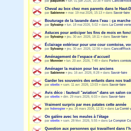
par
paquin94
»
lun. 01 juin 2026, 10:38
» dans
Cancoill'Roc
Cheval au box chez mes parents dans le Haut-
par
Sabienne
»
mar. 19 mai 2026, 15:13
» dans
Savoir-faire
Bouturage de la lavande dans l'eau : ça march
par
Sylvainp
»
lun. 18 mai 2026, 5:02
» dans
La Comté vert
Astuces pour anticiper les fins de mois en fonc
par
Sylvainp
»
jeu. 30 avr. 2026, 18:11
» dans
Savoir-faire
Éclairage extérieur pour une cour comtoise, vo
par
Sylvainp
»
jeu. 30 avr. 2026, 12:56
» dans
Cancoill'Rock
Aménagement de l’espace d’accueil
par
Monnier
»
lun. 20 avr. 2026, 7:48
» dans
Parlers comtoi
Aménager la maison pour les anciens
par
Sabienne
»
jeu. 16 avr. 2026, 8:28
» dans
Savoir-faire
Garder les souvenirs des enfants dans nos trad
par
obelix
»
sam. 11 avr. 2026, 13:03
» dans
Savoir-faire
Avis déco : fauteuil "aviation" dans un salon c
par
obelix
»
dim. 29 mars 2026, 6:03
» dans
Savoir-faire
Vraiment surpris par mes patates cette année
par
hderogier
»
jeu. 26 mars 2026, 12:31
» dans
La Comté v
On galère avec les meules à l'étage
par
obelix
»
sam. 28 févr. 2026, 5:55
» dans
Le Comptoir Co
Question aux personnes qui travaillent dans l’