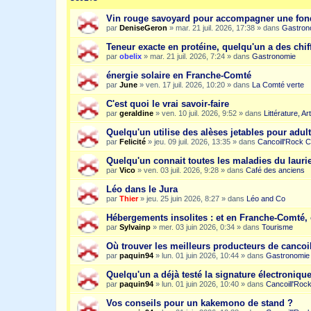
Vin rouge savoyard pour accompagner une fon
par
DeniseGeron
»
mar. 21 juil. 2026, 17:38
» dans
Gastron
Teneur exacte en protéine, quelqu'un a des chiff
par
obelix
»
mar. 21 juil. 2026, 7:24
» dans
Gastronomie
énergie solaire en Franche-Comté
par
June
»
ven. 17 juil. 2026, 10:20
» dans
La Comté verte
C'est quoi le vrai savoir-faire
par
geraldine
»
ven. 10 juil. 2026, 9:52
» dans
Littérature, A
Quelqu'un utilise des alèses jetables pour adult
par
Felicité
»
jeu. 09 juil. 2026, 13:35
» dans
Cancoill'Rock C
Quelqu'un connait toutes les maladies du laurie
par
Vico
»
ven. 03 juil. 2026, 9:28
» dans
Café des anciens
Léo dans le Jura
par
Thier
»
jeu. 25 juin 2026, 8:27
» dans
Léo and Co
Hébergements insolites : et en Franche-Comté, 
par
Sylvainp
»
mer. 03 juin 2026, 0:34
» dans
Tourisme
Où trouver les meilleurs producteurs de cancoi
par
paquin94
»
lun. 01 juin 2026, 10:44
» dans
Gastronomie
Quelqu'un a déjà testé la signature électroniqu
par
paquin94
»
lun. 01 juin 2026, 10:40
» dans
Cancoill'Roc
Vos conseils pour un kakemono de stand ?