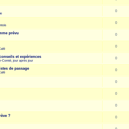
0
ie
0
mtois
omme prévu
0
0
Café
conseils et expériences
0
-Comté, jour après jour
istes de passage
0
Café
0
0
0
rève ?
0
0