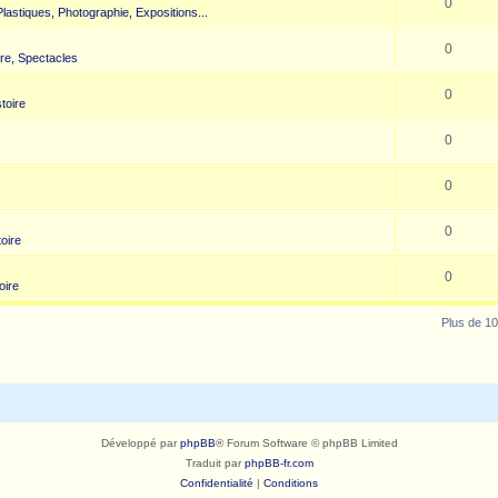
0
 Plastiques, Photographie, Expositions...
0
re, Spectacles
0
toire
0
0
0
toire
0
oire
Plus de 10
Développé par
phpBB
® Forum Software © phpBB Limited
Traduit par
phpBB-fr.com
Confidentialité
|
Conditions