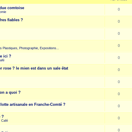
due comtoise
0
omie
res fiables ?
0
0
0
rts Plastiques, Photographie, Expositions...
e ici ?
0
afé
r rose ? le mien est dans un sale état
0
0
on a quoi ?
0
llotte artisanale en Franche-Comté ?
0
e ?
0
k Café
0