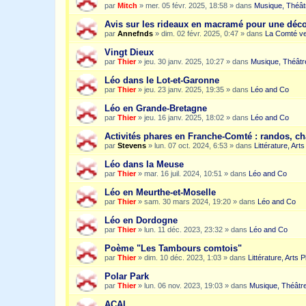
par
Mitch
»
mer. 05 févr. 2025, 18:58
» dans
Musique, Théât
Avis sur les rideaux en macramé pour une dé
par
Annefnds
»
dim. 02 févr. 2025, 0:47
» dans
La Comté ve
Vingt Dieux
par
Thier
»
jeu. 30 janv. 2025, 10:27
» dans
Musique, Théâtr
Léo dans le Lot-et-Garonne
par
Thier
»
jeu. 23 janv. 2025, 19:35
» dans
Léo and Co
Léo en Grande-Bretagne
par
Thier
»
jeu. 16 janv. 2025, 18:02
» dans
Léo and Co
Activités phares en Franche-Comté : randos, c
par
Stevens
»
lun. 07 oct. 2024, 6:53
» dans
Littérature, Art
Léo dans la Meuse
par
Thier
»
mar. 16 juil. 2024, 10:51
» dans
Léo and Co
Léo en Meurthe-et-Moselle
par
Thier
»
sam. 30 mars 2024, 19:20
» dans
Léo and Co
Léo en Dordogne
par
Thier
»
lun. 11 déc. 2023, 23:32
» dans
Léo and Co
Poème "Les Tambours comtois"
par
Thier
»
dim. 10 déc. 2023, 1:03
» dans
Littérature, Arts 
Polar Park
par
Thier
»
lun. 06 nov. 2023, 19:03
» dans
Musique, Théâtre
ACAI