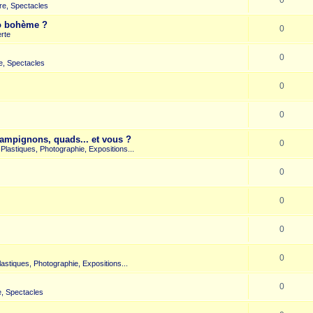
re, Spectacles
co bohème ?
0
rte
0
e, Spectacles
0
0
hampignons, quads... et vous ?
0
s Plastiques, Photographie, Expositions...
0
0
0
0
Plastiques, Photographie, Expositions...
0
, Spectacles