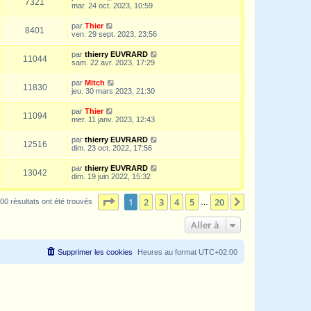
7321
mar. 24 oct. 2023, 10:59
par
Thier
8401
ven. 29 sept. 2023, 23:56
par
thierry EUVRARD
11044
sam. 22 avr. 2023, 17:29
par
Mitch
11830
jeu. 30 mars 2023, 21:30
par
Thier
11094
mer. 11 janv. 2023, 12:43
par
thierry EUVRARD
12516
dim. 23 oct. 2022, 17:56
par
thierry EUVRARD
13042
dim. 19 juin 2022, 15:32
Page
1
sur
20
1
2
3
4
5
20
Suivante
00 résultats ont été trouvés
…
Aller à
Supprimer les cookies
Heures au format
UTC+02:00