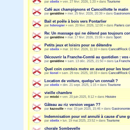
par
obelix
»
ven. 27 févr. 2026, 1:20
» dans
Tourisme
Café aux champignons et Cancoillotte le matin
par
geraldine
»
mer. 25 févr. 2026, 20:39
» dans
Gastronom
Bail et poêle à bois vers Pontarlier
par
hderogier
»
ven. 20 févr. 2026, 12:00
» dans
Parlers co
Re: Un massage qui ne détend pas toujours c
par
geraldine
»
mar. 17 févr. 2026, 15:06
» dans
Sport
Petits jeux et loisirs pour se détendre
par
obelix
»
mar. 10 févr. 2026, 11:10
» dans
Cancoill'Rock 
Découvrir la Franche-Comté au quotidien : vos 
par
geraldine
»
sam. 13 déc. 2025, 21:50
» dans
La Franche
Quel coin comtois metre en avant pour les tour
par
lionel
»
sam. 29 nov. 2025, 18:33
» dans
Cancoill'Rock 
Location de voiture, quelqu’un connaît ?
par
obelix
»
dim. 21 sept. 2025, 1:15
» dans
Tourisme
vieille chambre
par
mtobi
»
ven. 20 juin 2025, 8:12
» dans
Histoire
Gâteau au riz version vegan ??
par
kazouille
»
mar. 03 juin 2025, 15:46
» dans
Gastronomie
Indemnisation pour vol annulé à cause d’une g
par
obelix
»
lun. 19 mai 2025, 23:52
» dans
Tourisme
chorale Sombevelle