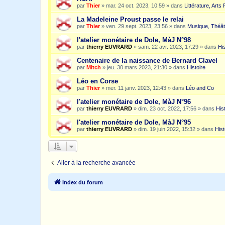
par
Thier
»
mar. 24 oct. 2023, 10:59
» dans
Littérature, Arts
La Madeleine Proust passe le relai
par
Thier
»
ven. 29 sept. 2023, 23:56
» dans
Musique, Théât
l'atelier monétaire de Dole, MàJ N°98
par
thierry EUVRARD
»
sam. 22 avr. 2023, 17:29
» dans
His
Centenaire de la naissance de Bernard Clavel
par
Mitch
»
jeu. 30 mars 2023, 21:30
» dans
Histoire
Léo en Corse
par
Thier
»
mer. 11 janv. 2023, 12:43
» dans
Léo and Co
l'atelier monétaire de Dole, MàJ N°96
par
thierry EUVRARD
»
dim. 23 oct. 2022, 17:56
» dans
His
l'atelier monétaire de Dole, MàJ N°95
par
thierry EUVRARD
»
dim. 19 juin 2022, 15:32
» dans
Hist
Aller à la recherche avancée
Index du forum