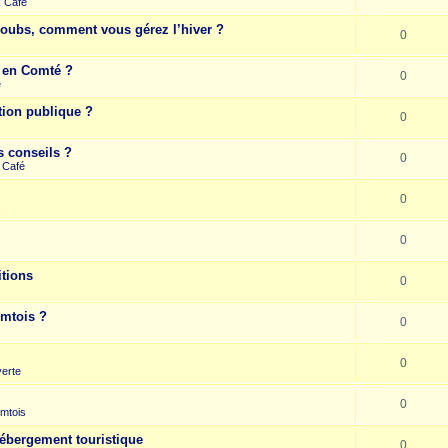
k Café
Doubs, comment vous gérez l’hiver ?
0
e en Comté ?
0
e
tion publique ?
0
s conseils ?
0
 Café
0
s
0
itions
0
omtois ?
0
0
erte
0
mtois
hébergement touristique
0