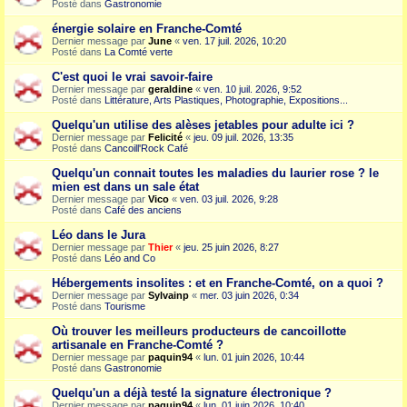
Posté dans
Gastronomie
énergie solaire en Franche-Comté
Dernier message par
June
«
ven. 17 juil. 2026, 10:20
Posté dans
La Comté verte
C'est quoi le vrai savoir-faire
Dernier message par
geraldine
«
ven. 10 juil. 2026, 9:52
Posté dans
Littérature, Arts Plastiques, Photographie, Expositions...
Quelqu'un utilise des alèses jetables pour adulte ici ?
Dernier message par
Felicité
«
jeu. 09 juil. 2026, 13:35
Posté dans
Cancoill'Rock Café
Quelqu'un connait toutes les maladies du laurier rose ? le
mien est dans un sale état
Dernier message par
Vico
«
ven. 03 juil. 2026, 9:28
Posté dans
Café des anciens
Léo dans le Jura
Dernier message par
Thier
«
jeu. 25 juin 2026, 8:27
Posté dans
Léo and Co
Hébergements insolites : et en Franche-Comté, on a quoi ?
Dernier message par
Sylvainp
«
mer. 03 juin 2026, 0:34
Posté dans
Tourisme
Où trouver les meilleurs producteurs de cancoillotte
artisanale en Franche-Comté ?
Dernier message par
paquin94
«
lun. 01 juin 2026, 10:44
Posté dans
Gastronomie
Quelqu'un a déjà testé la signature électronique ?
Dernier message par
paquin94
«
lun. 01 juin 2026, 10:40