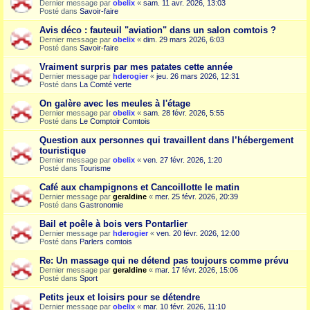
Dernier message par
obelix
«
sam. 11 avr. 2026, 13:03
Posté dans
Savoir-faire
Avis déco : fauteuil "aviation" dans un salon comtois ?
Dernier message par
obelix
«
dim. 29 mars 2026, 6:03
Posté dans
Savoir-faire
Vraiment surpris par mes patates cette année
Dernier message par
hderogier
«
jeu. 26 mars 2026, 12:31
Posté dans
La Comté verte
On galère avec les meules à l'étage
Dernier message par
obelix
«
sam. 28 févr. 2026, 5:55
Posté dans
Le Comptoir Comtois
Question aux personnes qui travaillent dans l’hébergement
touristique
Dernier message par
obelix
«
ven. 27 févr. 2026, 1:20
Posté dans
Tourisme
Café aux champignons et Cancoillotte le matin
Dernier message par
geraldine
«
mer. 25 févr. 2026, 20:39
Posté dans
Gastronomie
Bail et poêle à bois vers Pontarlier
Dernier message par
hderogier
«
ven. 20 févr. 2026, 12:00
Posté dans
Parlers comtois
Re: Un massage qui ne détend pas toujours comme prévu
Dernier message par
geraldine
«
mar. 17 févr. 2026, 15:06
Posté dans
Sport
Petits jeux et loisirs pour se détendre
Dernier message par
obelix
«
mar. 10 févr. 2026, 11:10