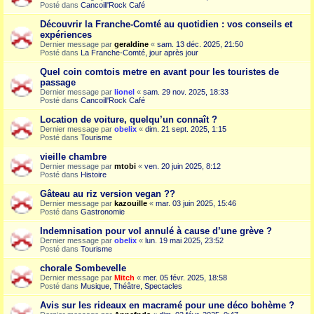
Posté dans
Cancoill'Rock Café
Découvrir la Franche-Comté au quotidien : vos conseils et
expériences
Dernier message par
geraldine
«
sam. 13 déc. 2025, 21:50
Posté dans
La Franche-Comté, jour après jour
Quel coin comtois metre en avant pour les touristes de
passage
Dernier message par
lionel
«
sam. 29 nov. 2025, 18:33
Posté dans
Cancoill'Rock Café
Location de voiture, quelqu’un connaît ?
Dernier message par
obelix
«
dim. 21 sept. 2025, 1:15
Posté dans
Tourisme
vieille chambre
Dernier message par
mtobi
«
ven. 20 juin 2025, 8:12
Posté dans
Histoire
Gâteau au riz version vegan ??
Dernier message par
kazouille
«
mar. 03 juin 2025, 15:46
Posté dans
Gastronomie
Indemnisation pour vol annulé à cause d’une grève ?
Dernier message par
obelix
«
lun. 19 mai 2025, 23:52
Posté dans
Tourisme
chorale Sombevelle
Dernier message par
Mitch
«
mer. 05 févr. 2025, 18:58
Posté dans
Musique, Théâtre, Spectacles
Avis sur les rideaux en macramé pour une déco bohème ?