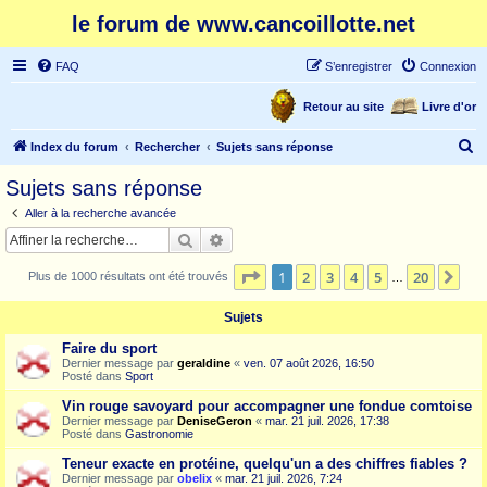
le forum de www.cancoillotte.net
FAQ
S’enregistrer
Connexion
Retour au site
Livre d'or
R
Index du forum
Rechercher
Sujets sans réponse
e
Sujets sans réponse
c
Aller à la recherche avancée
h
Rechercher
Recherche avancée
e
Page
1
sur
20
1
2
3
4
5
20
Sui
Plus de 1000 résultats ont été trouvés
r
…
c
Sujets
h
Faire du sport
e
Dernier message par
geraldine
«
ven. 07 août 2026, 16:50
Posté dans
Sport
r
Vin rouge savoyard pour accompagner une fondue comtoise
Dernier message par
DeniseGeron
«
mar. 21 juil. 2026, 17:38
Posté dans
Gastronomie
Teneur exacte en protéine, quelqu'un a des chiffres fiables ?
Dernier message par
obelix
«
mar. 21 juil. 2026, 7:24