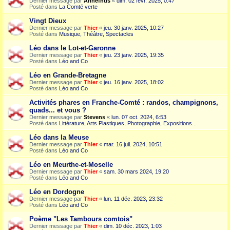
Dernier message par
Annefnds
«
dim. 02 févr. 2025, 0:47
Posté dans
La Comté verte
Vingt Dieux
Dernier message par
Thier
«
jeu. 30 janv. 2025, 10:27
Posté dans
Musique, Théâtre, Spectacles
Léo dans le Lot-et-Garonne
Dernier message par
Thier
«
jeu. 23 janv. 2025, 19:35
Posté dans
Léo and Co
Léo en Grande-Bretagne
Dernier message par
Thier
«
jeu. 16 janv. 2025, 18:02
Posté dans
Léo and Co
Activités phares en Franche-Comté : randos, champignons,
quads... et vous ?
Dernier message par
Stevens
«
lun. 07 oct. 2024, 6:53
Posté dans
Littérature, Arts Plastiques, Photographie, Expositions...
Léo dans la Meuse
Dernier message par
Thier
«
mar. 16 juil. 2024, 10:51
Posté dans
Léo and Co
Léo en Meurthe-et-Moselle
Dernier message par
Thier
«
sam. 30 mars 2024, 19:20
Posté dans
Léo and Co
Léo en Dordogne
Dernier message par
Thier
«
lun. 11 déc. 2023, 23:32
Posté dans
Léo and Co
Poème "Les Tambours comtois"
Dernier message par
Thier
«
dim. 10 déc. 2023, 1:03