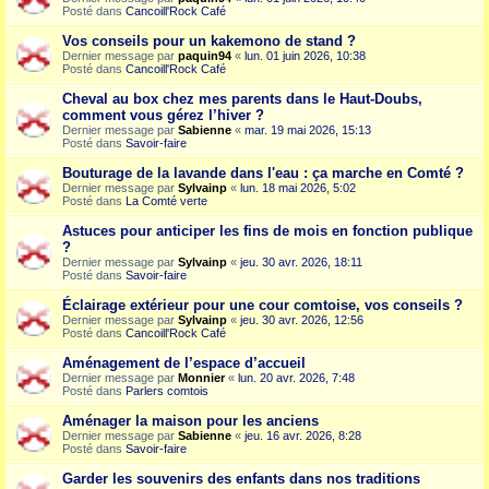
Posté dans
Cancoill'Rock Café
Vos conseils pour un kakemono de stand ?
Dernier message par
paquin94
«
lun. 01 juin 2026, 10:38
Posté dans
Cancoill'Rock Café
Cheval au box chez mes parents dans le Haut-Doubs,
comment vous gérez l’hiver ?
Dernier message par
Sabienne
«
mar. 19 mai 2026, 15:13
Posté dans
Savoir-faire
Bouturage de la lavande dans l'eau : ça marche en Comté ?
Dernier message par
Sylvainp
«
lun. 18 mai 2026, 5:02
Posté dans
La Comté verte
Astuces pour anticiper les fins de mois en fonction publique
?
Dernier message par
Sylvainp
«
jeu. 30 avr. 2026, 18:11
Posté dans
Savoir-faire
Éclairage extérieur pour une cour comtoise, vos conseils ?
Dernier message par
Sylvainp
«
jeu. 30 avr. 2026, 12:56
Posté dans
Cancoill'Rock Café
Aménagement de l’espace d’accueil
Dernier message par
Monnier
«
lun. 20 avr. 2026, 7:48
Posté dans
Parlers comtois
Aménager la maison pour les anciens
Dernier message par
Sabienne
«
jeu. 16 avr. 2026, 8:28
Posté dans
Savoir-faire
Garder les souvenirs des enfants dans nos traditions