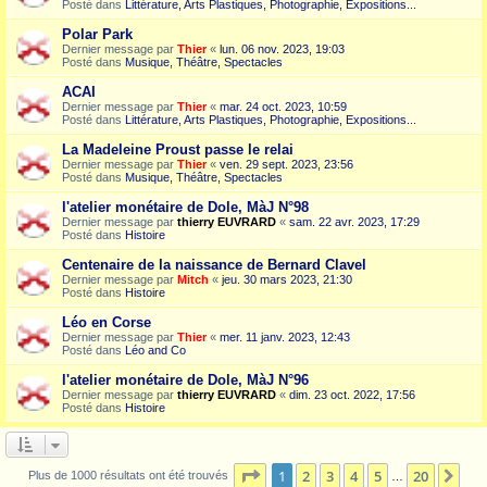
Posté dans
Littérature, Arts Plastiques, Photographie, Expositions...
Polar Park
Dernier message par
Thier
«
lun. 06 nov. 2023, 19:03
Posté dans
Musique, Théâtre, Spectacles
ACAI
Dernier message par
Thier
«
mar. 24 oct. 2023, 10:59
Posté dans
Littérature, Arts Plastiques, Photographie, Expositions...
La Madeleine Proust passe le relai
Dernier message par
Thier
«
ven. 29 sept. 2023, 23:56
Posté dans
Musique, Théâtre, Spectacles
l'atelier monétaire de Dole, MàJ N°98
Dernier message par
thierry EUVRARD
«
sam. 22 avr. 2023, 17:29
Posté dans
Histoire
Centenaire de la naissance de Bernard Clavel
Dernier message par
Mitch
«
jeu. 30 mars 2023, 21:30
Posté dans
Histoire
Léo en Corse
Dernier message par
Thier
«
mer. 11 janv. 2023, 12:43
Posté dans
Léo and Co
l'atelier monétaire de Dole, MàJ N°96
Dernier message par
thierry EUVRARD
«
dim. 23 oct. 2022, 17:56
Posté dans
Histoire
Page
1
sur
20
1
2
3
4
5
20
Sui
Plus de 1000 résultats ont été trouvés
…