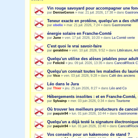
Vin rouge savoyard pour accompagner une fon
par
DeniseGeron
»
mar. 21 juil. 2026, 17:38
» dans
Gastron
Teneur exacte en protéine, quelqu'un a des chiff
par
obelix
»
mar. 21 juil. 2026, 7:24
» dans
Gastronomie
énergie solaire en Franche-Comté
par
June
»
ven. 17 juil. 2026, 10:20
» dans
La Comté verte
C'est quoi le vrai savoir-faire
par
geraldine
»
ven. 10 juil. 2026, 9:52
» dans
Littérature, A
Quelqu'un utilise des alèses jetables pour adult
par
Felicité
»
jeu. 09 juil. 2026, 13:35
» dans
Cancoill'Rock C
Quelqu'un connait toutes les maladies du laurie
par
Vico
»
ven. 03 juil. 2026, 9:28
» dans
Café des anciens
Léo dans le Jura
par
Thier
»
jeu. 25 juin 2026, 8:27
» dans
Léo and Co
Hébergements insolites : et en Franche-Comté, 
par
Sylvainp
»
mer. 03 juin 2026, 0:34
» dans
Tourisme
Où trouver les meilleurs producteurs de cancoi
par
paquin94
»
lun. 01 juin 2026, 10:44
» dans
Gastronomie
Quelqu'un a déjà testé la signature électroniqu
par
paquin94
»
lun. 01 juin 2026, 10:40
» dans
Cancoill'Roc
Vos conseils pour un kakemono de stand ?