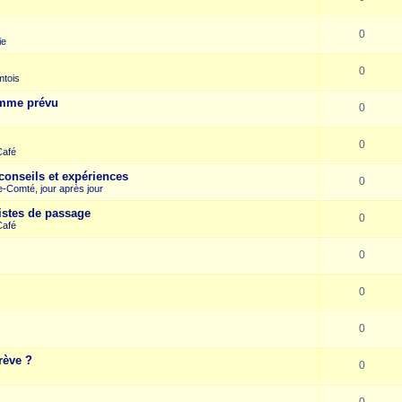
0
ie
0
mtois
omme prévu
0
0
Café
conseils et expériences
0
-Comté, jour après jour
istes de passage
0
Café
0
0
0
rève ?
0
0