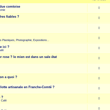
due comtoise
0
omie
res fiables ?
0
0
0
rts Plastiques, Photographie, Expositions...
e ici ?
0
afé
r rose ? le mien est dans un sale état
0
0
on a quoi ?
0
llotte artisanale en Franche-Comté ?
0
e ?
0
k Café
0