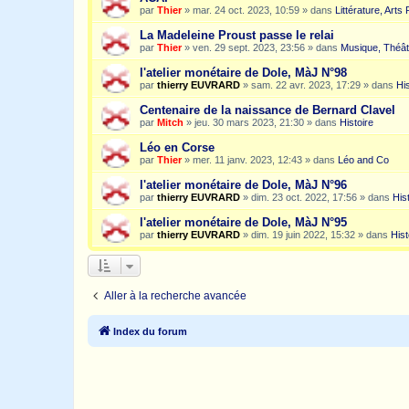
par
Thier
»
mar. 24 oct. 2023, 10:59
» dans
Littérature, Arts
La Madeleine Proust passe le relai
par
Thier
»
ven. 29 sept. 2023, 23:56
» dans
Musique, Théât
l'atelier monétaire de Dole, MàJ N°98
par
thierry EUVRARD
»
sam. 22 avr. 2023, 17:29
» dans
His
Centenaire de la naissance de Bernard Clavel
par
Mitch
»
jeu. 30 mars 2023, 21:30
» dans
Histoire
Léo en Corse
par
Thier
»
mer. 11 janv. 2023, 12:43
» dans
Léo and Co
l'atelier monétaire de Dole, MàJ N°96
par
thierry EUVRARD
»
dim. 23 oct. 2022, 17:56
» dans
His
l'atelier monétaire de Dole, MàJ N°95
par
thierry EUVRARD
»
dim. 19 juin 2022, 15:32
» dans
Hist
Aller à la recherche avancée
Index du forum