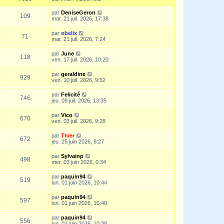
par
DeniseGeron
109
mar. 21 juil. 2026, 17:38
par
obelix
71
mar. 21 juil. 2026, 7:24
par
June
118
ven. 17 juil. 2026, 10:20
par
geraldine
929
ven. 10 juil. 2026, 9:52
par
Felicité
746
jeu. 09 juil. 2026, 13:35
par
Vico
670
ven. 03 juil. 2026, 9:28
par
Thier
672
jeu. 25 juin 2026, 8:27
par
Sylvainp
498
mer. 03 juin 2026, 0:34
par
paquin94
519
lun. 01 juin 2026, 10:44
par
paquin94
597
lun. 01 juin 2026, 10:40
par
paquin94
556
lun. 01 juin 2026, 10:38