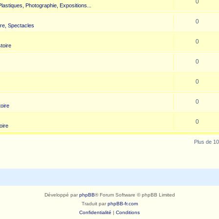
0
 Plastiques, Photographie, Expositions...
0
re, Spectacles
0
toire
0
0
0
toire
0
oire
Plus de 10
Développé par
phpBB
® Forum Software © phpBB Limited
Traduit par
phpBB-fr.com
Confidentialité
|
Conditions