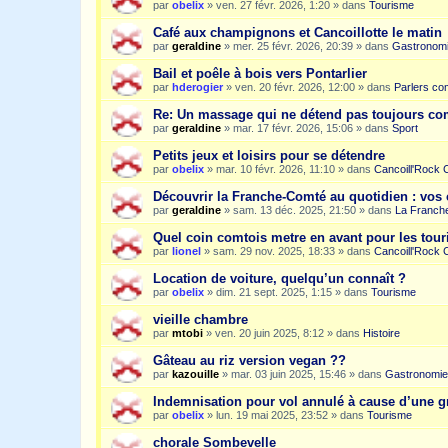
par
obelix
»
ven. 27 févr. 2026, 1:20
» dans
Tourisme
Café aux champignons et Cancoillotte le matin
par
geraldine
»
mer. 25 févr. 2026, 20:39
» dans
Gastronom
Bail et poêle à bois vers Pontarlier
par
hderogier
»
ven. 20 févr. 2026, 12:00
» dans
Parlers co
Re: Un massage qui ne détend pas toujours c
par
geraldine
»
mar. 17 févr. 2026, 15:06
» dans
Sport
Petits jeux et loisirs pour se détendre
par
obelix
»
mar. 10 févr. 2026, 11:10
» dans
Cancoill'Rock 
Découvrir la Franche-Comté au quotidien : vos 
par
geraldine
»
sam. 13 déc. 2025, 21:50
» dans
La Franche
Quel coin comtois metre en avant pour les tour
par
lionel
»
sam. 29 nov. 2025, 18:33
» dans
Cancoill'Rock 
Location de voiture, quelqu’un connaît ?
par
obelix
»
dim. 21 sept. 2025, 1:15
» dans
Tourisme
vieille chambre
par
mtobi
»
ven. 20 juin 2025, 8:12
» dans
Histoire
Gâteau au riz version vegan ??
par
kazouille
»
mar. 03 juin 2025, 15:46
» dans
Gastronomie
Indemnisation pour vol annulé à cause d’une g
par
obelix
»
lun. 19 mai 2025, 23:52
» dans
Tourisme
chorale Sombevelle