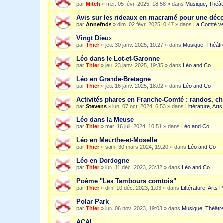
par
Mitch
»
mer. 05 févr. 2025, 18:58
» dans
Musique, Théât
Avis sur les rideaux en macramé pour une dé
par
Annefnds
»
dim. 02 févr. 2025, 0:47
» dans
La Comté ve
Vingt Dieux
par
Thier
»
jeu. 30 janv. 2025, 10:27
» dans
Musique, Théâtr
Léo dans le Lot-et-Garonne
par
Thier
»
jeu. 23 janv. 2025, 19:35
» dans
Léo and Co
Léo en Grande-Bretagne
par
Thier
»
jeu. 16 janv. 2025, 18:02
» dans
Léo and Co
Activités phares en Franche-Comté : randos, c
par
Stevens
»
lun. 07 oct. 2024, 6:53
» dans
Littérature, Art
Léo dans la Meuse
par
Thier
»
mar. 16 juil. 2024, 10:51
» dans
Léo and Co
Léo en Meurthe-et-Moselle
par
Thier
»
sam. 30 mars 2024, 19:20
» dans
Léo and Co
Léo en Dordogne
par
Thier
»
lun. 11 déc. 2023, 23:32
» dans
Léo and Co
Poème "Les Tambours comtois"
par
Thier
»
dim. 10 déc. 2023, 1:03
» dans
Littérature, Arts 
Polar Park
par
Thier
»
lun. 06 nov. 2023, 19:03
» dans
Musique, Théâtre
ACAI