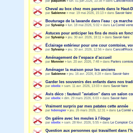
par
paquin94
»
lun. 01 juin 2026, 10:38
» dans
Cancoill'Roc
Cheval au box chez mes parents dans le Haut-
par
Sabienne
»
mar. 19 mai 2026, 15:13
» dans
Savoir-faire
Bouturage de la lavande dans l'eau : ça march
par
Sylvainp
»
lun. 18 mai 2026, 5:02
» dans
La Comté vert
Astuces pour anticiper les fins de mois en fonc
par
Sylvainp
»
jeu. 30 avr. 2026, 18:11
» dans
Savoir-faire
Éclairage extérieur pour une cour comtoise, vo
par
Sylvainp
»
jeu. 30 avr. 2026, 12:56
» dans
Cancoill'Rock
Aménagement de l’espace d’accueil
par
Monnier
»
lun. 20 avr. 2026, 7:48
» dans
Parlers comtoi
Aménager la maison pour les anciens
par
Sabienne
»
jeu. 16 avr. 2026, 8:28
» dans
Savoir-faire
Garder les souvenirs des enfants dans nos trad
par
obelix
»
sam. 11 avr. 2026, 13:03
» dans
Savoir-faire
Avis déco : fauteuil "aviation" dans un salon c
par
obelix
»
dim. 29 mars 2026, 6:03
» dans
Savoir-faire
Vraiment surpris par mes patates cette année
par
hderogier
»
jeu. 26 mars 2026, 12:31
» dans
La Comté v
On galère avec les meules à l'étage
par
obelix
»
sam. 28 févr. 2026, 5:55
» dans
Le Comptoir Co
Question aux personnes qui travaillent dans l’