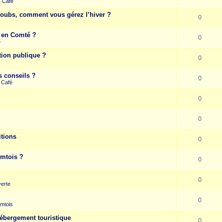
k Café
Doubs, comment vous gérez l’hiver ?
0
e en Comté ?
0
e
tion publique ?
0
s conseils ?
0
 Café
0
s
0
itions
0
omtois ?
0
0
erte
0
mtois
hébergement touristique
0