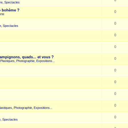
re, Spectacles
co bohème ?
0
rte
0
e, Spectacles
0
0
hampignons, quads... et vous ?
0
s Plastiques, Photographie, Expositions...
0
0
0
0
Plastiques, Photographie, Expositions...
0
, Spectacles