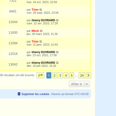
7321
mar. 24 oct. 2023, 10:59
par
Thier
8401
ven. 29 sept. 2023, 23:56
par
thierry EUVRARD
11044
sam. 22 avr. 2023, 17:29
par
Mitch
11830
jeu. 30 mars 2023, 21:30
par
Thier
11094
mer. 11 janv. 2023, 12:43
par
thierry EUVRARD
12516
dim. 23 oct. 2022, 17:56
par
thierry EUVRARD
13042
dim. 19 juin 2022, 15:32
Page
1
sur
20
1
2
3
4
5
20
Suivante
00 résultats ont été trouvés
…
Aller à
Supprimer les cookies
Heures au format
UTC+02:00