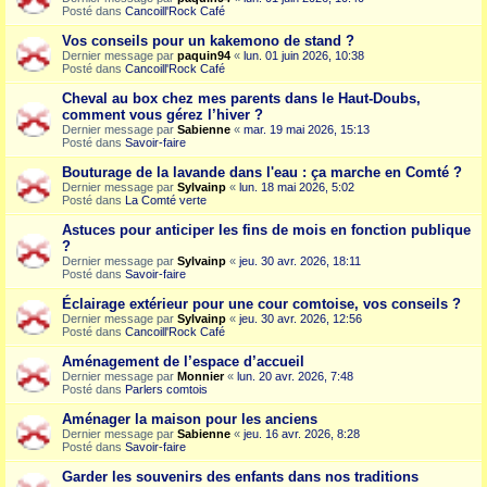
Posté dans
Cancoill'Rock Café
Vos conseils pour un kakemono de stand ?
Dernier message par
paquin94
«
lun. 01 juin 2026, 10:38
Posté dans
Cancoill'Rock Café
Cheval au box chez mes parents dans le Haut-Doubs,
comment vous gérez l’hiver ?
Dernier message par
Sabienne
«
mar. 19 mai 2026, 15:13
Posté dans
Savoir-faire
Bouturage de la lavande dans l'eau : ça marche en Comté ?
Dernier message par
Sylvainp
«
lun. 18 mai 2026, 5:02
Posté dans
La Comté verte
Astuces pour anticiper les fins de mois en fonction publique
?
Dernier message par
Sylvainp
«
jeu. 30 avr. 2026, 18:11
Posté dans
Savoir-faire
Éclairage extérieur pour une cour comtoise, vos conseils ?
Dernier message par
Sylvainp
«
jeu. 30 avr. 2026, 12:56
Posté dans
Cancoill'Rock Café
Aménagement de l’espace d’accueil
Dernier message par
Monnier
«
lun. 20 avr. 2026, 7:48
Posté dans
Parlers comtois
Aménager la maison pour les anciens
Dernier message par
Sabienne
«
jeu. 16 avr. 2026, 8:28
Posté dans
Savoir-faire
Garder les souvenirs des enfants dans nos traditions