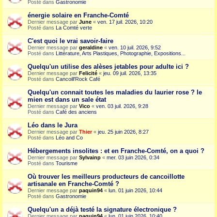
Posté dans
Gastronomie
énergie solaire en Franche-Comté
Dernier message par
June
«
ven. 17 juil. 2026, 10:20
Posté dans
La Comté verte
C'est quoi le vrai savoir-faire
Dernier message par
geraldine
«
ven. 10 juil. 2026, 9:52
Posté dans
Littérature, Arts Plastiques, Photographie, Expositions...
Quelqu'un utilise des alèses jetables pour adulte ici ?
Dernier message par
Felicité
«
jeu. 09 juil. 2026, 13:35
Posté dans
Cancoill'Rock Café
Quelqu'un connait toutes les maladies du laurier rose ? le
mien est dans un sale état
Dernier message par
Vico
«
ven. 03 juil. 2026, 9:28
Posté dans
Café des anciens
Léo dans le Jura
Dernier message par
Thier
«
jeu. 25 juin 2026, 8:27
Posté dans
Léo and Co
Hébergements insolites : et en Franche-Comté, on a quoi ?
Dernier message par
Sylvainp
«
mer. 03 juin 2026, 0:34
Posté dans
Tourisme
Où trouver les meilleurs producteurs de cancoillotte
artisanale en Franche-Comté ?
Dernier message par
paquin94
«
lun. 01 juin 2026, 10:44
Posté dans
Gastronomie
Quelqu'un a déjà testé la signature électronique ?
Dernier message par
paquin94
«
lun. 01 juin 2026, 10:40