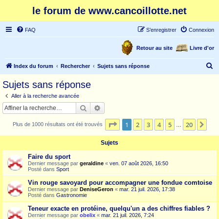
le forum de www.cancoillotte.net
FAQ
S’enregistrer
Connexion
Retour au site
Livre d'or
R
Index du forum
Rechercher
Sujets sans réponse
e
Sujets sans réponse
c
Aller à la recherche avancée
h
Rechercher
Recherche avancée
e
Page
1
sur
20
1
2
3
4
5
20
Sui
Plus de 1000 résultats ont été trouvés
r
…
c
Sujets
h
Faire du sport
e
Dernier message par
geraldine
«
ven. 07 août 2026, 16:50
Posté dans
Sport
r
Vin rouge savoyard pour accompagner une fondue comtoise
Dernier message par
DeniseGeron
«
mar. 21 juil. 2026, 17:38
Posté dans
Gastronomie
Teneur exacte en protéine, quelqu'un a des chiffres fiables ?
Dernier message par
obelix
«
mar. 21 juil. 2026, 7:24