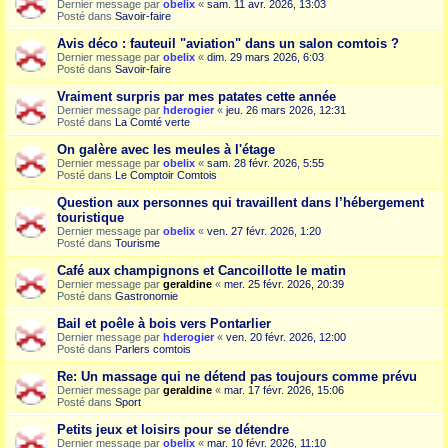
Dernier message par
obelix
«
sam. 11 avr. 2026, 13:03
Posté dans
Savoir-faire
Avis déco : fauteuil "aviation" dans un salon comtois ?
Dernier message par
obelix
«
dim. 29 mars 2026, 6:03
Posté dans
Savoir-faire
Vraiment surpris par mes patates cette année
Dernier message par
hderogier
«
jeu. 26 mars 2026, 12:31
Posté dans
La Comté verte
On galère avec les meules à l'étage
Dernier message par
obelix
«
sam. 28 févr. 2026, 5:55
Posté dans
Le Comptoir Comtois
Question aux personnes qui travaillent dans l’hébergement
touristique
Dernier message par
obelix
«
ven. 27 févr. 2026, 1:20
Posté dans
Tourisme
Café aux champignons et Cancoillotte le matin
Dernier message par
geraldine
«
mer. 25 févr. 2026, 20:39
Posté dans
Gastronomie
Bail et poêle à bois vers Pontarlier
Dernier message par
hderogier
«
ven. 20 févr. 2026, 12:00
Posté dans
Parlers comtois
Re: Un massage qui ne détend pas toujours comme prévu
Dernier message par
geraldine
«
mar. 17 févr. 2026, 15:06
Posté dans
Sport
Petits jeux et loisirs pour se détendre
Dernier message par
obelix
«
mar. 10 févr. 2026, 11:10