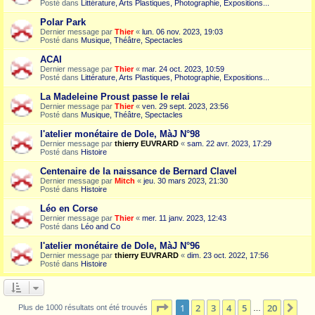
Posté dans
Littérature, Arts Plastiques, Photographie, Expositions...
Polar Park
Dernier message par
Thier
«
lun. 06 nov. 2023, 19:03
Posté dans
Musique, Théâtre, Spectacles
ACAI
Dernier message par
Thier
«
mar. 24 oct. 2023, 10:59
Posté dans
Littérature, Arts Plastiques, Photographie, Expositions...
La Madeleine Proust passe le relai
Dernier message par
Thier
«
ven. 29 sept. 2023, 23:56
Posté dans
Musique, Théâtre, Spectacles
l'atelier monétaire de Dole, MàJ N°98
Dernier message par
thierry EUVRARD
«
sam. 22 avr. 2023, 17:29
Posté dans
Histoire
Centenaire de la naissance de Bernard Clavel
Dernier message par
Mitch
«
jeu. 30 mars 2023, 21:30
Posté dans
Histoire
Léo en Corse
Dernier message par
Thier
«
mer. 11 janv. 2023, 12:43
Posté dans
Léo and Co
l'atelier monétaire de Dole, MàJ N°96
Dernier message par
thierry EUVRARD
«
dim. 23 oct. 2022, 17:56
Posté dans
Histoire
Page
1
sur
20
1
2
3
4
5
20
Sui
Plus de 1000 résultats ont été trouvés
…