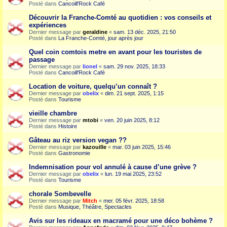
Posté dans
Cancoill'Rock Café
Découvrir la Franche-Comté au quotidien : vos conseils et
expériences
Dernier message par
geraldine
«
sam. 13 déc. 2025, 21:50
Posté dans
La Franche-Comté, jour après jour
Quel coin comtois metre en avant pour les touristes de
passage
Dernier message par
lionel
«
sam. 29 nov. 2025, 18:33
Posté dans
Cancoill'Rock Café
Location de voiture, quelqu’un connaît ?
Dernier message par
obelix
«
dim. 21 sept. 2025, 1:15
Posté dans
Tourisme
vieille chambre
Dernier message par
mtobi
«
ven. 20 juin 2025, 8:12
Posté dans
Histoire
Gâteau au riz version vegan ??
Dernier message par
kazouille
«
mar. 03 juin 2025, 15:46
Posté dans
Gastronomie
Indemnisation pour vol annulé à cause d’une grève ?
Dernier message par
obelix
«
lun. 19 mai 2025, 23:52
Posté dans
Tourisme
chorale Sombevelle
Dernier message par
Mitch
«
mer. 05 févr. 2025, 18:58
Posté dans
Musique, Théâtre, Spectacles
Avis sur les rideaux en macramé pour une déco bohème ?