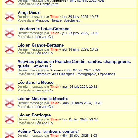
Dernier message par
Annefnds
«
dim. 02 févr. 2025, 0:47
Posté dans
La Comté verte
Vingt Dieux
Dernier message par
Thier
«
jeu. 30 janv. 2025, 10:27
Posté dans
Musique, Théâtre, Spectacles
Léo dans le Lot-et-Garonne
Dernier message par
Thier
«
jeu. 23 janv. 2025, 19:35
Posté dans
Léo and Co
Léo en Grande-Bretagne
Dernier message par
Thier
«
jeu. 16 janv. 2025, 18:02
Posté dans
Léo and Co
Activités phares en Franche-Comté : randos, champignons,
quads... et vous ?
Dernier message par
Stevens
«
lun. 07 oct. 2024, 6:53
Posté dans
Littérature, Arts Plastiques, Photographie, Expositions...
Léo dans la Meuse
Dernier message par
Thier
«
mar. 16 juil. 2024, 10:51
Posté dans
Léo and Co
Léo en Meurthe-et-Moselle
Dernier message par
Thier
«
sam. 30 mars 2024, 19:20
Posté dans
Léo and Co
Léo en Dordogne
Dernier message par
Thier
«
lun. 11 déc. 2023, 23:32
Posté dans
Léo and Co
Poème "Les Tambours comtois"
Dernier message par
Thier
«
dim. 10 déc. 2023, 1:03