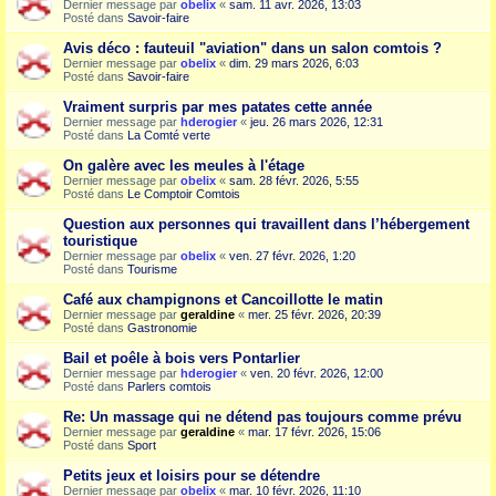
Dernier message par
obelix
«
sam. 11 avr. 2026, 13:03
Posté dans
Savoir-faire
Avis déco : fauteuil "aviation" dans un salon comtois ?
Dernier message par
obelix
«
dim. 29 mars 2026, 6:03
Posté dans
Savoir-faire
Vraiment surpris par mes patates cette année
Dernier message par
hderogier
«
jeu. 26 mars 2026, 12:31
Posté dans
La Comté verte
On galère avec les meules à l'étage
Dernier message par
obelix
«
sam. 28 févr. 2026, 5:55
Posté dans
Le Comptoir Comtois
Question aux personnes qui travaillent dans l’hébergement
touristique
Dernier message par
obelix
«
ven. 27 févr. 2026, 1:20
Posté dans
Tourisme
Café aux champignons et Cancoillotte le matin
Dernier message par
geraldine
«
mer. 25 févr. 2026, 20:39
Posté dans
Gastronomie
Bail et poêle à bois vers Pontarlier
Dernier message par
hderogier
«
ven. 20 févr. 2026, 12:00
Posté dans
Parlers comtois
Re: Un massage qui ne détend pas toujours comme prévu
Dernier message par
geraldine
«
mar. 17 févr. 2026, 15:06
Posté dans
Sport
Petits jeux et loisirs pour se détendre
Dernier message par
obelix
«
mar. 10 févr. 2026, 11:10