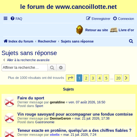
le forum de www.cancoillotte.net
FAQ
S’enregistrer
Connexion
Retour au site
Livre d'or
R
Index du forum
Rechercher
Sujets sans réponse
e
Sujets sans réponse
c
Aller à la recherche avancée
h
Rechercher
Recherche avancée
e
Page
1
sur
20
1
2
3
4
5
20
Sui
Plus de 1000 résultats ont été trouvés
r
…
c
Sujets
h
Faire du sport
e
Dernier message par
geraldine
«
ven. 07 août 2026, 16:50
Posté dans
Sport
r
Vin rouge savoyard pour accompagner une fondue comtoise
Dernier message par
DeniseGeron
«
mar. 21 juil. 2026, 17:38
Posté dans
Gastronomie
Teneur exacte en protéine, quelqu'un a des chiffres fiables ?
Dernier message par
obelix
«
mar. 21 juil. 2026, 7:24