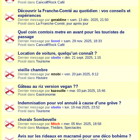
Posté dans
Cancoill'Rock Café
Découvrir la Franche-Comté au quotidien : vos conseils et
expériences
Dernier message par
geraldine
«
sam. 13 déc. 2025, 21:50
Posté dans
La Franche-Comté, jour après jour
Quel coin comtois metre en avant pour les touristes de
passage
Dernier message par
lionel
«
sam. 29 nov. 2025, 18:33
Posté dans
Cancoill'Rock Café
Location de voiture, quelqu’un connaît ?
Dernier message par
obelix
«
dim. 21 sept. 2025, 1:15
Posté dans
Tourisme
vieille chambre
Dernier message par
mtobi
«
ven. 20 juin 2025, 8:12
Posté dans
Histoire
Gâteau au riz version vegan ??
Dernier message par
kazouille
«
mar. 03 juin 2025, 15:46
Posté dans
Gastronomie
Indemnisation pour vol annulé à cause d’une grève ?
Dernier message par
obelix
«
lun. 19 mai 2025, 23:52
Posté dans
Tourisme
chorale Sombevelle
Dernier message par
Mitch
«
mer. 05 févr. 2025, 18:58
Posté dans
Musique, Théâtre, Spectacles
Avis sur les rideaux en macramé pour une déco bohème ?