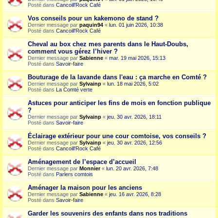
Posté dans
Cancoill'Rock Café
Vos conseils pour un kakemono de stand ?
Dernier message par
paquin94
«
lun. 01 juin 2026, 10:38
Posté dans
Cancoill'Rock Café
Cheval au box chez mes parents dans le Haut-Doubs,
comment vous gérez l’hiver ?
Dernier message par
Sabienne
«
mar. 19 mai 2026, 15:13
Posté dans
Savoir-faire
Bouturage de la lavande dans l'eau : ça marche en Comté ?
Dernier message par
Sylvainp
«
lun. 18 mai 2026, 5:02
Posté dans
La Comté verte
Astuces pour anticiper les fins de mois en fonction publique
?
Dernier message par
Sylvainp
«
jeu. 30 avr. 2026, 18:11
Posté dans
Savoir-faire
Éclairage extérieur pour une cour comtoise, vos conseils ?
Dernier message par
Sylvainp
«
jeu. 30 avr. 2026, 12:56
Posté dans
Cancoill'Rock Café
Aménagement de l’espace d’accueil
Dernier message par
Monnier
«
lun. 20 avr. 2026, 7:48
Posté dans
Parlers comtois
Aménager la maison pour les anciens
Dernier message par
Sabienne
«
jeu. 16 avr. 2026, 8:28
Posté dans
Savoir-faire
Garder les souvenirs des enfants dans nos traditions