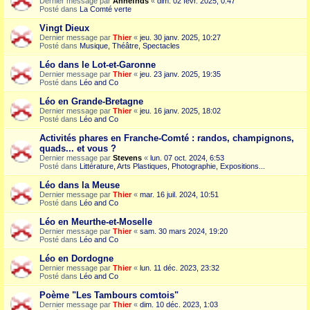
Dernier message par
Annefnds
«
dim. 02 févr. 2025, 0:47
Posté dans
La Comté verte
Vingt Dieux
Dernier message par
Thier
«
jeu. 30 janv. 2025, 10:27
Posté dans
Musique, Théâtre, Spectacles
Léo dans le Lot-et-Garonne
Dernier message par
Thier
«
jeu. 23 janv. 2025, 19:35
Posté dans
Léo and Co
Léo en Grande-Bretagne
Dernier message par
Thier
«
jeu. 16 janv. 2025, 18:02
Posté dans
Léo and Co
Activités phares en Franche-Comté : randos, champignons,
quads... et vous ?
Dernier message par
Stevens
«
lun. 07 oct. 2024, 6:53
Posté dans
Littérature, Arts Plastiques, Photographie, Expositions...
Léo dans la Meuse
Dernier message par
Thier
«
mar. 16 juil. 2024, 10:51
Posté dans
Léo and Co
Léo en Meurthe-et-Moselle
Dernier message par
Thier
«
sam. 30 mars 2024, 19:20
Posté dans
Léo and Co
Léo en Dordogne
Dernier message par
Thier
«
lun. 11 déc. 2023, 23:32
Posté dans
Léo and Co
Poème "Les Tambours comtois"
Dernier message par
Thier
«
dim. 10 déc. 2023, 1:03