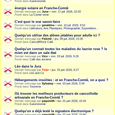
Posté dans
Gastronomie
énergie solaire en Franche-Comté
Dernier message par
June
«
ven. 17 juil. 2026, 10:20
Posté dans
La Comté verte
C'est quoi le vrai savoir-faire
Dernier message par
geraldine
«
ven. 10 juil. 2026, 9:52
Posté dans
Littérature, Arts Plastiques, Photographie, Expositions...
Quelqu'un utilise des alèses jetables pour adulte ici ?
Dernier message par
Felicité
«
jeu. 09 juil. 2026, 13:35
Posté dans
Cancoill'Rock Café
Quelqu'un connait toutes les maladies du laurier rose ? le
mien est dans un sale état
Dernier message par
Vico
«
ven. 03 juil. 2026, 9:28
Posté dans
Café des anciens
Léo dans le Jura
Dernier message par
Thier
«
jeu. 25 juin 2026, 8:27
Posté dans
Léo and Co
Hébergements insolites : et en Franche-Comté, on a quoi ?
Dernier message par
Sylvainp
«
mer. 03 juin 2026, 0:34
Posté dans
Tourisme
Où trouver les meilleurs producteurs de cancoillotte
artisanale en Franche-Comté ?
Dernier message par
paquin94
«
lun. 01 juin 2026, 10:44
Posté dans
Gastronomie
Quelqu'un a déjà testé la signature électronique ?
Dernier message par
paquin94
«
lun. 01 juin 2026, 10:40