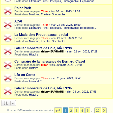
Posté dans
Littérature, Arts Plastiques, Photographie, Expositions...
Polar Park
Dernier message par
Thier
«
lun. 06 nov. 2023, 19:03
Posté dans
Musique, Théâtre, Spectacles
ACAI
Dernier message par
Thier
«
mar. 24 oct. 2023, 10:59
Posté dans
Littérature, Arts Plastiques, Photographie, Expositions...
La Madeleine Proust passe le relai
Dernier message par
Thier
«
ven. 29 sept. 2023, 23:56
Posté dans
Musique, Théâtre, Spectacles
l'atelier monétaire de Dole, MàJ N°98
Dernier message par
thierry EUVRARD
«
sam. 22 avr. 2023, 17:29
Posté dans
Histoire
Centenaire de la naissance de Bernard Clavel
Dernier message par
Mitch
«
jeu. 30 mars 2023, 21:30
Posté dans
Histoire
Léo en Corse
Dernier message par
Thier
«
mer. 11 janv. 2023, 12:43
Posté dans
Léo and Co
l'atelier monétaire de Dole, MàJ N°96
Dernier message par
thierry EUVRARD
«
dim. 23 oct. 2022, 17:56
Posté dans
Histoire
Page
1
sur
20
1
2
3
4
5
20
Sui
Plus de 1000 résultats ont été trouvés
…