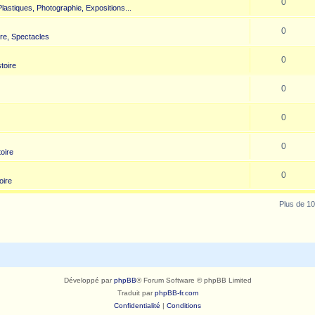
0
 Plastiques, Photographie, Expositions...
0
re, Spectacles
0
toire
0
0
0
toire
0
oire
Plus de 10
Développé par
phpBB
® Forum Software © phpBB Limited
Traduit par
phpBB-fr.com
Confidentialité
|
Conditions