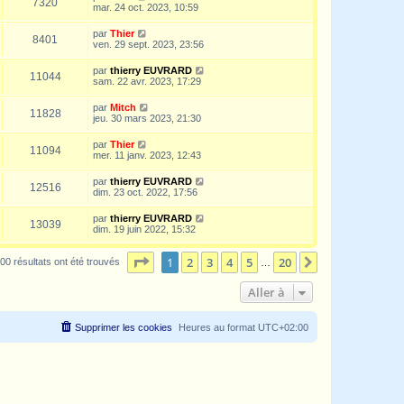
7320
mar. 24 oct. 2023, 10:59
par
Thier
8401
ven. 29 sept. 2023, 23:56
par
thierry EUVRARD
11044
sam. 22 avr. 2023, 17:29
par
Mitch
11828
jeu. 30 mars 2023, 21:30
par
Thier
11094
mer. 11 janv. 2023, 12:43
par
thierry EUVRARD
12516
dim. 23 oct. 2022, 17:56
par
thierry EUVRARD
13039
dim. 19 juin 2022, 15:32
Page
1
sur
20
1
2
3
4
5
20
Suivante
00 résultats ont été trouvés
…
Aller à
Supprimer les cookies
Heures au format
UTC+02:00