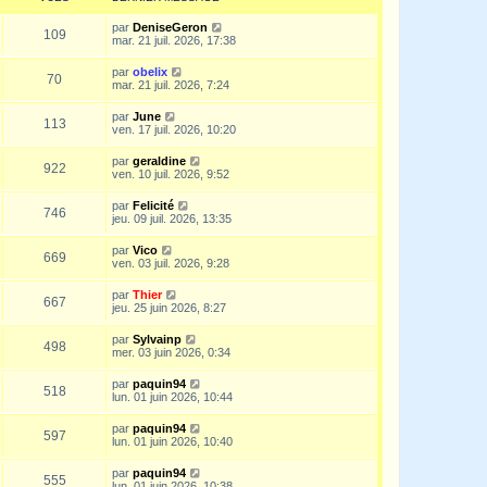
par
DeniseGeron
109
mar. 21 juil. 2026, 17:38
par
obelix
70
mar. 21 juil. 2026, 7:24
par
June
113
ven. 17 juil. 2026, 10:20
par
geraldine
922
ven. 10 juil. 2026, 9:52
par
Felicité
746
jeu. 09 juil. 2026, 13:35
par
Vico
669
ven. 03 juil. 2026, 9:28
par
Thier
667
jeu. 25 juin 2026, 8:27
par
Sylvainp
498
mer. 03 juin 2026, 0:34
par
paquin94
518
lun. 01 juin 2026, 10:44
par
paquin94
597
lun. 01 juin 2026, 10:40
par
paquin94
555
lun. 01 juin 2026, 10:38