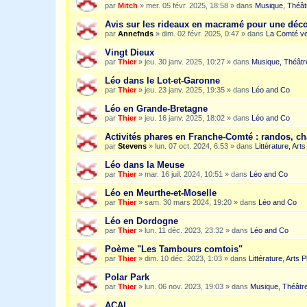
par
Mitch
»
mer. 05 févr. 2025, 18:58
» dans
Musique, Théât
Avis sur les rideaux en macramé pour une dé
par
Annefnds
»
dim. 02 févr. 2025, 0:47
» dans
La Comté ve
Vingt Dieux
par
Thier
»
jeu. 30 janv. 2025, 10:27
» dans
Musique, Théâtr
Léo dans le Lot-et-Garonne
par
Thier
»
jeu. 23 janv. 2025, 19:35
» dans
Léo and Co
Léo en Grande-Bretagne
par
Thier
»
jeu. 16 janv. 2025, 18:02
» dans
Léo and Co
Activités phares en Franche-Comté : randos, c
par
Stevens
»
lun. 07 oct. 2024, 6:53
» dans
Littérature, Art
Léo dans la Meuse
par
Thier
»
mar. 16 juil. 2024, 10:51
» dans
Léo and Co
Léo en Meurthe-et-Moselle
par
Thier
»
sam. 30 mars 2024, 19:20
» dans
Léo and Co
Léo en Dordogne
par
Thier
»
lun. 11 déc. 2023, 23:32
» dans
Léo and Co
Poème "Les Tambours comtois"
par
Thier
»
dim. 10 déc. 2023, 1:03
» dans
Littérature, Arts 
Polar Park
par
Thier
»
lun. 06 nov. 2023, 19:03
» dans
Musique, Théâtre
ACAI