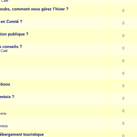
k Café
Doubs, comment vous gérez l’hiver ?
0
e en Comté ?
0
e
tion publique ?
0
s conseils ?
0
 Café
0
s
0
itions
0
omtois ?
0
0
erte
0
mtois
hébergement touristique
0