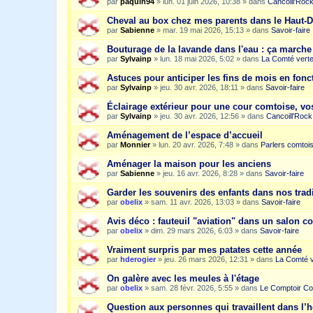
par
paquin94
»
lun. 01 juin 2026, 10:38
» dans
Cancoill'Roc
Cheval au box chez mes parents dans le Haut-
par
Sabienne
»
mar. 19 mai 2026, 15:13
» dans
Savoir-faire
Bouturage de la lavande dans l'eau : ça march
par
Sylvainp
»
lun. 18 mai 2026, 5:02
» dans
La Comté vert
Astuces pour anticiper les fins de mois en fonc
par
Sylvainp
»
jeu. 30 avr. 2026, 18:11
» dans
Savoir-faire
Éclairage extérieur pour une cour comtoise, vo
par
Sylvainp
»
jeu. 30 avr. 2026, 12:56
» dans
Cancoill'Rock
Aménagement de l’espace d’accueil
par
Monnier
»
lun. 20 avr. 2026, 7:48
» dans
Parlers comtoi
Aménager la maison pour les anciens
par
Sabienne
»
jeu. 16 avr. 2026, 8:28
» dans
Savoir-faire
Garder les souvenirs des enfants dans nos trad
par
obelix
»
sam. 11 avr. 2026, 13:03
» dans
Savoir-faire
Avis déco : fauteuil "aviation" dans un salon c
par
obelix
»
dim. 29 mars 2026, 6:03
» dans
Savoir-faire
Vraiment surpris par mes patates cette année
par
hderogier
»
jeu. 26 mars 2026, 12:31
» dans
La Comté v
On galère avec les meules à l'étage
par
obelix
»
sam. 28 févr. 2026, 5:55
» dans
Le Comptoir Co
Question aux personnes qui travaillent dans l’