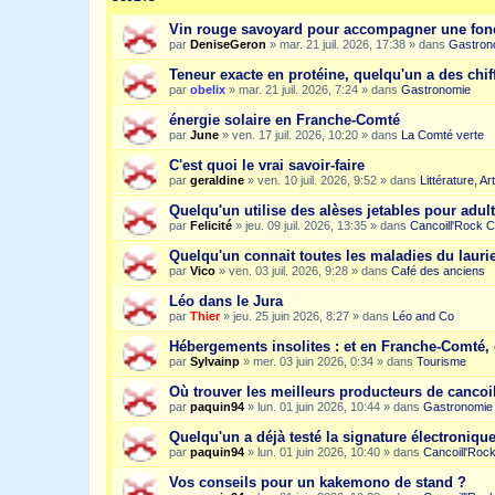
Vin rouge savoyard pour accompagner une fon
par
DeniseGeron
»
mar. 21 juil. 2026, 17:38
» dans
Gastron
Teneur exacte en protéine, quelqu'un a des chiff
par
obelix
»
mar. 21 juil. 2026, 7:24
» dans
Gastronomie
énergie solaire en Franche-Comté
par
June
»
ven. 17 juil. 2026, 10:20
» dans
La Comté verte
C'est quoi le vrai savoir-faire
par
geraldine
»
ven. 10 juil. 2026, 9:52
» dans
Littérature, A
Quelqu'un utilise des alèses jetables pour adult
par
Felicité
»
jeu. 09 juil. 2026, 13:35
» dans
Cancoill'Rock C
Quelqu'un connait toutes les maladies du laurie
par
Vico
»
ven. 03 juil. 2026, 9:28
» dans
Café des anciens
Léo dans le Jura
par
Thier
»
jeu. 25 juin 2026, 8:27
» dans
Léo and Co
Hébergements insolites : et en Franche-Comté, 
par
Sylvainp
»
mer. 03 juin 2026, 0:34
» dans
Tourisme
Où trouver les meilleurs producteurs de cancoi
par
paquin94
»
lun. 01 juin 2026, 10:44
» dans
Gastronomie
Quelqu'un a déjà testé la signature électroniqu
par
paquin94
»
lun. 01 juin 2026, 10:40
» dans
Cancoill'Roc
Vos conseils pour un kakemono de stand ?