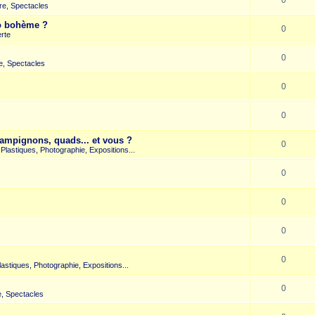
re, Spectacles
co bohème ?
0
rte
0
e, Spectacles
0
0
hampignons, quads... et vous ?
0
s Plastiques, Photographie, Expositions...
0
0
0
0
Plastiques, Photographie, Expositions...
0
, Spectacles