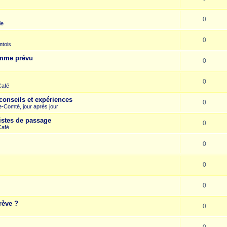
0
ie
0
mtois
omme prévu
0
0
Café
conseils et expériences
0
-Comté, jour après jour
istes de passage
0
Café
0
0
0
rève ?
0
0