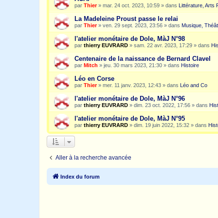
par
Thier
»
mar. 24 oct. 2023, 10:59
» dans
Littérature, Arts
La Madeleine Proust passe le relai
par
Thier
»
ven. 29 sept. 2023, 23:56
» dans
Musique, Théât
l'atelier monétaire de Dole, MàJ N°98
par
thierry EUVRARD
»
sam. 22 avr. 2023, 17:29
» dans
His
Centenaire de la naissance de Bernard Clavel
par
Mitch
»
jeu. 30 mars 2023, 21:30
» dans
Histoire
Léo en Corse
par
Thier
»
mer. 11 janv. 2023, 12:43
» dans
Léo and Co
l'atelier monétaire de Dole, MàJ N°96
par
thierry EUVRARD
»
dim. 23 oct. 2022, 17:56
» dans
His
l'atelier monétaire de Dole, MàJ N°95
par
thierry EUVRARD
»
dim. 19 juin 2022, 15:32
» dans
Hist
Aller à la recherche avancée
Index du forum