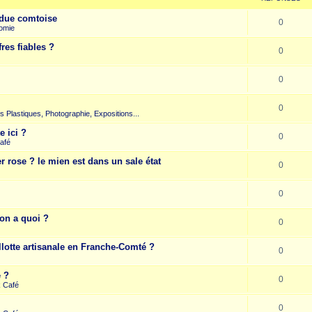
due comtoise
0
omie
res fiables ?
0
0
0
rts Plastiques, Photographie, Expositions...
e ici ?
0
afé
r rose ? le mien est dans un sale état
0
0
on a quoi ?
0
llotte artisanale en Franche-Comté ?
0
e ?
0
k Café
0