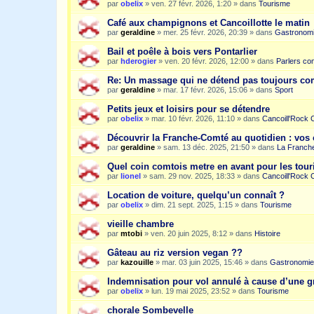
par
obelix
»
ven. 27 févr. 2026, 1:20
» dans
Tourisme
Café aux champignons et Cancoillotte le matin
par
geraldine
»
mer. 25 févr. 2026, 20:39
» dans
Gastronom
Bail et poêle à bois vers Pontarlier
par
hderogier
»
ven. 20 févr. 2026, 12:00
» dans
Parlers co
Re: Un massage qui ne détend pas toujours c
par
geraldine
»
mar. 17 févr. 2026, 15:06
» dans
Sport
Petits jeux et loisirs pour se détendre
par
obelix
»
mar. 10 févr. 2026, 11:10
» dans
Cancoill'Rock 
Découvrir la Franche-Comté au quotidien : vos 
par
geraldine
»
sam. 13 déc. 2025, 21:50
» dans
La Franche
Quel coin comtois metre en avant pour les tour
par
lionel
»
sam. 29 nov. 2025, 18:33
» dans
Cancoill'Rock 
Location de voiture, quelqu’un connaît ?
par
obelix
»
dim. 21 sept. 2025, 1:15
» dans
Tourisme
vieille chambre
par
mtobi
»
ven. 20 juin 2025, 8:12
» dans
Histoire
Gâteau au riz version vegan ??
par
kazouille
»
mar. 03 juin 2025, 15:46
» dans
Gastronomie
Indemnisation pour vol annulé à cause d’une g
par
obelix
»
lun. 19 mai 2025, 23:52
» dans
Tourisme
chorale Sombevelle