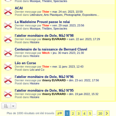
Posté dans
Musique, Théâtre, Spectacles
ACAI
Dernier message par
Thier
«
mar. 24 oct. 2023, 10:59
Posté dans
Littérature, Arts Plastiques, Photographie, Expositions...
La Madeleine Proust passe le relai
Dernier message par
Thier
«
ven. 29 sept. 2023, 23:56
Posté dans
Musique, Théâtre, Spectacles
l'atelier monétaire de Dole, MàJ N°98
Dernier message par
thierry EUVRARD
«
sam. 22 avr. 2023, 17:29
Posté dans
Histoire
Centenaire de la naissance de Bernard Clavel
Dernier message par
Mitch
«
jeu. 30 mars 2023, 21:30
Posté dans
Histoire
Léo en Corse
Dernier message par
Thier
«
mer. 11 janv. 2023, 12:43
Posté dans
Léo and Co
l'atelier monétaire de Dole, MàJ N°96
Dernier message par
thierry EUVRARD
«
dim. 23 oct. 2022, 17:56
Posté dans
Histoire
l'atelier monétaire de Dole, MàJ N°95
Dernier message par
thierry EUVRARD
«
dim. 19 juin 2022, 15:32
Posté dans
Histoire
Page
1
sur
20
1
2
3
4
5
20
Sui
Plus de 1000 résultats ont été trouvés
…