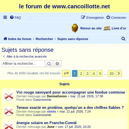
le forum de www.cancoillotte.net
FAQ
S’enregistrer
Connexion
Retour au site
Livre d'or
R
Index du forum
Rechercher
Sujets sans réponse
e
Sujets sans réponse
c
Aller à la recherche avancée
h
Rechercher
Recherche avancée
e
Page
1
sur
20
1
2
3
4
5
20
Sui
Plus de 1000 résultats ont été trouvés
r
…
c
Sujets
h
Vin rouge savoyard pour accompagner une fondue comtoise
e
Dernier message par
DeniseGeron
«
mar. 21 juil. 2026, 17:38
Posté dans
Gastronomie
r
Teneur exacte en protéine, quelqu'un a des chiffres fiables ?
Dernier message par
obelix
«
mar. 21 juil. 2026, 7:24
Posté dans
Gastronomie
énergie solaire en Franche-Comté
Dernier message par
June
«
ven. 17 juil. 2026, 10:20