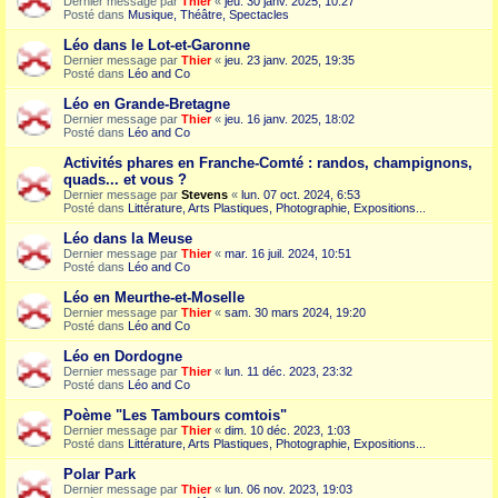
Dernier message par
Thier
«
jeu. 30 janv. 2025, 10:27
Posté dans
Musique, Théâtre, Spectacles
Léo dans le Lot-et-Garonne
Dernier message par
Thier
«
jeu. 23 janv. 2025, 19:35
Posté dans
Léo and Co
Léo en Grande-Bretagne
Dernier message par
Thier
«
jeu. 16 janv. 2025, 18:02
Posté dans
Léo and Co
Activités phares en Franche-Comté : randos, champignons,
quads... et vous ?
Dernier message par
Stevens
«
lun. 07 oct. 2024, 6:53
Posté dans
Littérature, Arts Plastiques, Photographie, Expositions...
Léo dans la Meuse
Dernier message par
Thier
«
mar. 16 juil. 2024, 10:51
Posté dans
Léo and Co
Léo en Meurthe-et-Moselle
Dernier message par
Thier
«
sam. 30 mars 2024, 19:20
Posté dans
Léo and Co
Léo en Dordogne
Dernier message par
Thier
«
lun. 11 déc. 2023, 23:32
Posté dans
Léo and Co
Poème "Les Tambours comtois"
Dernier message par
Thier
«
dim. 10 déc. 2023, 1:03
Posté dans
Littérature, Arts Plastiques, Photographie, Expositions...
Polar Park
Dernier message par
Thier
«
lun. 06 nov. 2023, 19:03