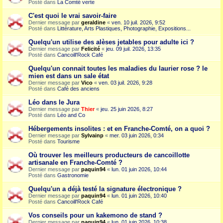
Posté dans
La Comté verte
C'est quoi le vrai savoir-faire
Dernier message par
geraldine
«
ven. 10 juil. 2026, 9:52
Posté dans
Littérature, Arts Plastiques, Photographie, Expositions...
Quelqu'un utilise des alèses jetables pour adulte ici ?
Dernier message par
Felicité
«
jeu. 09 juil. 2026, 13:35
Posté dans
Cancoill'Rock Café
Quelqu'un connait toutes les maladies du laurier rose ? le
mien est dans un sale état
Dernier message par
Vico
«
ven. 03 juil. 2026, 9:28
Posté dans
Café des anciens
Léo dans le Jura
Dernier message par
Thier
«
jeu. 25 juin 2026, 8:27
Posté dans
Léo and Co
Hébergements insolites : et en Franche-Comté, on a quoi ?
Dernier message par
Sylvainp
«
mer. 03 juin 2026, 0:34
Posté dans
Tourisme
Où trouver les meilleurs producteurs de cancoillotte
artisanale en Franche-Comté ?
Dernier message par
paquin94
«
lun. 01 juin 2026, 10:44
Posté dans
Gastronomie
Quelqu'un a déjà testé la signature électronique ?
Dernier message par
paquin94
«
lun. 01 juin 2026, 10:40
Posté dans
Cancoill'Rock Café
Vos conseils pour un kakemono de stand ?
Dernier message par
paquin94
«
lun. 01 juin 2026, 10:38