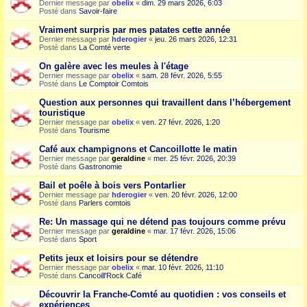
Dernier message par
obelix
«
dim. 29 mars 2026, 6:03
Posté dans
Savoir-faire
Vraiment surpris par mes patates cette année
Dernier message par
hderogier
«
jeu. 26 mars 2026, 12:31
Posté dans
La Comté verte
On galère avec les meules à l'étage
Dernier message par
obelix
«
sam. 28 févr. 2026, 5:55
Posté dans
Le Comptoir Comtois
Question aux personnes qui travaillent dans l’hébergement
touristique
Dernier message par
obelix
«
ven. 27 févr. 2026, 1:20
Posté dans
Tourisme
Café aux champignons et Cancoillotte le matin
Dernier message par
geraldine
«
mer. 25 févr. 2026, 20:39
Posté dans
Gastronomie
Bail et poêle à bois vers Pontarlier
Dernier message par
hderogier
«
ven. 20 févr. 2026, 12:00
Posté dans
Parlers comtois
Re: Un massage qui ne détend pas toujours comme prévu
Dernier message par
geraldine
«
mar. 17 févr. 2026, 15:06
Posté dans
Sport
Petits jeux et loisirs pour se détendre
Dernier message par
obelix
«
mar. 10 févr. 2026, 11:10
Posté dans
Cancoill'Rock Café
Découvrir la Franche-Comté au quotidien : vos conseils et
expériences