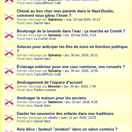
Posté dans
Cancoill'Rock Café
Cheval au box chez mes parents dans le Haut-Doubs,
comment vous gérez l’hiver ?
Dernier message par
Sabienne
«
mar. 19 mai 2026, 15:13
Posté dans
Savoir-faire
Bouturage de la lavande dans l'eau : ça marche en Comté ?
Dernier message par
Sylvainp
«
lun. 18 mai 2026, 5:02
Posté dans
La Comté verte
Astuces pour anticiper les fins de mois en fonction publique
?
Dernier message par
Sylvainp
«
jeu. 30 avr. 2026, 18:11
Posté dans
Savoir-faire
Éclairage extérieur pour une cour comtoise, vos conseils ?
Dernier message par
Sylvainp
«
jeu. 30 avr. 2026, 12:56
Posté dans
Cancoill'Rock Café
Aménagement de l’espace d’accueil
Dernier message par
Monnier
«
lun. 20 avr. 2026, 7:48
Posté dans
Parlers comtois
Aménager la maison pour les anciens
Dernier message par
Sabienne
«
jeu. 16 avr. 2026, 8:28
Posté dans
Savoir-faire
Garder les souvenirs des enfants dans nos traditions
Dernier message par
obelix
«
sam. 11 avr. 2026, 13:03
Posté dans
Savoir-faire
Avis déco : fauteuil "aviation" dans un salon comtois ?