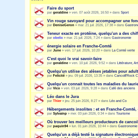
Faire du sport
par
geraldine
»
ven. 07 août 2026, 16:50
» dans
Sport
Vin rouge savoyard pour accompagner une fon
par
DeniseGeron
»
mar. 21 juil. 2026, 17:38
» dans
Gastron
Teneur exacte en protéine, quelqu'un a des chiff
par
obelix
»
mar. 21 juil. 2026, 7:24
» dans
Gastronomie
énergie solaire en Franche-Comté
par
June
»
ven. 17 juil. 2026, 10:20
» dans
La Comté verte
C'est quoi le vrai savoir-faire
par
geraldine
»
ven. 10 juil. 2026, 9:52
» dans
Littérature, A
Quelqu'un utilise des alèses jetables pour adult
par
Felicité
»
jeu. 09 juil. 2026, 13:35
» dans
Cancoill'Rock C
Quelqu'un connait toutes les maladies du laurie
par
Vico
»
ven. 03 juil. 2026, 9:28
» dans
Café des anciens
Léo dans le Jura
par
Thier
»
jeu. 25 juin 2026, 8:27
» dans
Léo and Co
Hébergements insolites : et en Franche-Comté, 
par
Sylvainp
»
mer. 03 juin 2026, 0:34
» dans
Tourisme
Où trouver les meilleurs producteurs de cancoi
par
paquin94
»
lun. 01 juin 2026, 10:44
» dans
Gastronomie
Quelqu'un a déjà testé la signature électroniqu