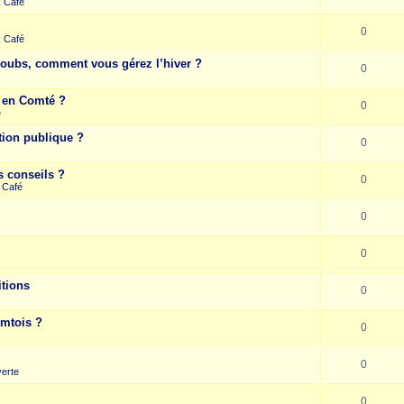
k Café
0
k Café
Doubs, comment vous gérez l’hiver ?
0
e en Comté ?
0
e
tion publique ?
0
s conseils ?
0
 Café
0
s
0
itions
0
omtois ?
0
0
erte
0