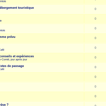
mtois
hébergement touristique
0
0
ie
0
mtois
omme prévu
0
0
Café
conseils et expériences
0
-Comté, jour après jour
istes de passage
0
Café
0
0
0
rève ?
0