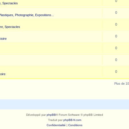
0
, Spectacles
0
 Plastiques, Photographie, Expositions...
0
re, Spectacles
0
toire
0
0
0
toire
Plus de 10
Développé par
phpBB
® Forum Software © phpBB Limited
Traduit par
phpBB-fr.com
Confidentialité
|
Conditions