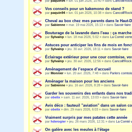
par
paquin94
»
lun. 01 juin 2026, 10:40
» dans
Cancoill'Roc
Vos conseils pour un kakemono de stand ?
par
paquin94
»
lun. 01 juin 2026, 10:38
» dans
Cancoill'Roc
Cheval au box chez mes parents dans le Haut-
par
Sabienne
»
mar. 19 mai 2026, 15:13
» dans
Savoir-faire
Bouturage de la lavande dans l'eau : ça march
par
Sylvainp
»
lun. 18 mai 2026, 5:02
» dans
La Comté vert
Astuces pour anticiper les fins de mois en fonc
par
Sylvainp
»
jeu. 30 avr. 2026, 18:11
» dans
Savoir-faire
Éclairage extérieur pour une cour comtoise, vo
par
Sylvainp
»
jeu. 30 avr. 2026, 12:56
» dans
Cancoill'Rock
Aménagement de l’espace d’accueil
par
Monnier
»
lun. 20 avr. 2026, 7:48
» dans
Parlers comtoi
Aménager la maison pour les anciens
par
Sabienne
»
jeu. 16 avr. 2026, 8:28
» dans
Savoir-faire
Garder les souvenirs des enfants dans nos trad
par
obelix
»
sam. 11 avr. 2026, 13:03
» dans
Savoir-faire
Avis déco : fauteuil "aviation" dans un salon c
par
obelix
»
dim. 29 mars 2026, 6:03
» dans
Savoir-faire
Vraiment surpris par mes patates cette année
par
hderogier
»
jeu. 26 mars 2026, 12:31
» dans
La Comté v
On galère avec les meules à l'étage