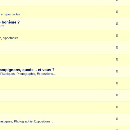
0
re, Spectacles
co bohème ?
0
rte
0
e, Spectacles
0
0
hampignons, quads... et vous ?
0
s Plastiques, Photographie, Expositions...
0
0
0
0
Plastiques, Photographie, Expositions...