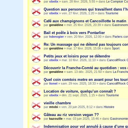
par
obelix
»
sam. 28 févr. 2026, 5:55
» dans
Le Comptoir Co
Question aux personnes qui travaillent dans l’
par
obelix
»
ven. 27 févr. 2026, 1:20
» dans
Tourisme
Café aux champignons et Cancoillotte le matin
par
geraldine
»
mer. 25 févr. 2026, 20:39
» dans
Gastronom
Bail et poêle à bois vers Pontarlier
par
hderogier
»
ven. 20 févr. 2026, 12:00
» dans
Parlers co
Re: Un massage qui ne détend pas toujours c
par
geraldine
»
mar. 17 févr. 2026, 15:06
» dans
Sport
Petits jeux et loisirs pour se détendre
par
obelix
»
mar. 10 févr. 2026, 11:10
» dans
Cancoill'Rock 
Découvrir la Franche-Comté au quotidien : vos 
par
geraldine
»
sam. 13 déc. 2025, 21:50
» dans
La Franche
Quel coin comtois metre en avant pour les tour
par
lionel
»
sam. 29 nov. 2025, 18:33
» dans
Cancoill'Rock 
Location de voiture, quelqu’un connaît ?
par
obelix
»
dim. 21 sept. 2025, 1:15
» dans
Tourisme
vieille chambre
par
mtobi
»
ven. 20 juin 2025, 8:12
» dans
Histoire
Gâteau au riz version vegan ??
par
kazouille
»
mar. 03 juin 2025, 15:46
» dans
Gastronomie
Indemnisation pour vol annulé à cause d’une g