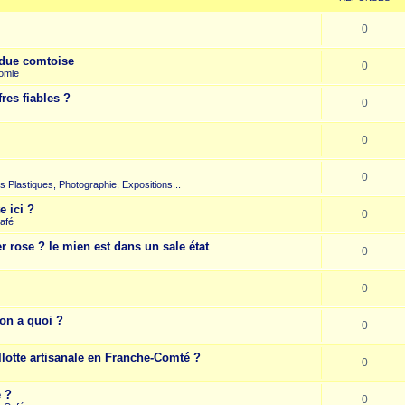
0
due comtoise
0
omie
res fiables ?
0
0
0
rts Plastiques, Photographie, Expositions...
e ici ?
0
afé
r rose ? le mien est dans un sale état
0
0
on a quoi ?
0
llotte artisanale en Franche-Comté ?
0
e ?
0