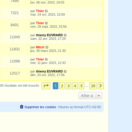
7495
lun. 06 nov. 2023, 19:03
par
Thier
7321
mar. 24 oct. 2023, 10:59
par
Thier
8401
ven. 29 sept. 2023, 23:56
par
thierry EUVRARD
11045
sam. 22 avr. 2023, 17:29
par
Mitch
11831
jeu. 30 mars 2023, 21:30
par
Thier
11096
mer. 11 janv. 2023, 12:43
par
thierry EUVRARD
12517
dim. 23 oct. 2022, 17:56
Page
1
sur
20
1
2
3
4
5
20
Suivante
00 résultats ont été trouvés
…
Aller à
Supprimer les cookies
Heures au format
UTC+02:00