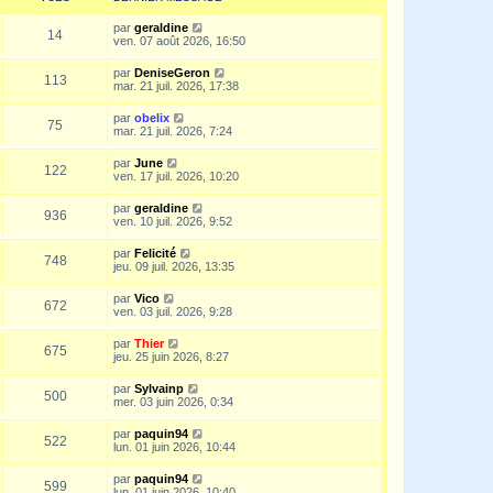
par
geraldine
14
ven. 07 août 2026, 16:50
par
DeniseGeron
113
mar. 21 juil. 2026, 17:38
par
obelix
75
mar. 21 juil. 2026, 7:24
par
June
122
ven. 17 juil. 2026, 10:20
par
geraldine
936
ven. 10 juil. 2026, 9:52
par
Felicité
748
jeu. 09 juil. 2026, 13:35
par
Vico
672
ven. 03 juil. 2026, 9:28
par
Thier
675
jeu. 25 juin 2026, 8:27
par
Sylvainp
500
mer. 03 juin 2026, 0:34
par
paquin94
522
lun. 01 juin 2026, 10:44
par
paquin94
599
lun. 01 juin 2026, 10:40