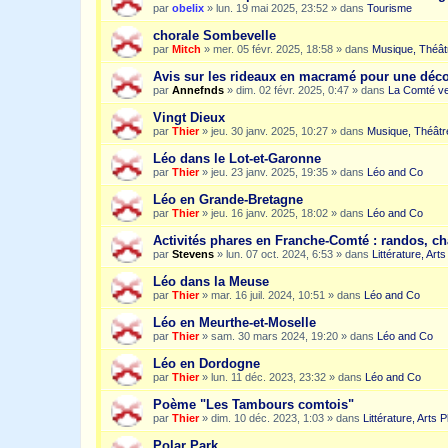
par
obelix
»
lun. 19 mai 2025, 23:52
» dans
Tourisme
chorale Sombevelle
par
Mitch
»
mer. 05 févr. 2025, 18:58
» dans
Musique, Théât
Avis sur les rideaux en macramé pour une dé
par
Annefnds
»
dim. 02 févr. 2025, 0:47
» dans
La Comté ve
Vingt Dieux
par
Thier
»
jeu. 30 janv. 2025, 10:27
» dans
Musique, Théâtr
Léo dans le Lot-et-Garonne
par
Thier
»
jeu. 23 janv. 2025, 19:35
» dans
Léo and Co
Léo en Grande-Bretagne
par
Thier
»
jeu. 16 janv. 2025, 18:02
» dans
Léo and Co
Activités phares en Franche-Comté : randos, c
par
Stevens
»
lun. 07 oct. 2024, 6:53
» dans
Littérature, Art
Léo dans la Meuse
par
Thier
»
mar. 16 juil. 2024, 10:51
» dans
Léo and Co
Léo en Meurthe-et-Moselle
par
Thier
»
sam. 30 mars 2024, 19:20
» dans
Léo and Co
Léo en Dordogne
par
Thier
»
lun. 11 déc. 2023, 23:32
» dans
Léo and Co
Poème "Les Tambours comtois"
par
Thier
»
dim. 10 déc. 2023, 1:03
» dans
Littérature, Arts 
Polar Park